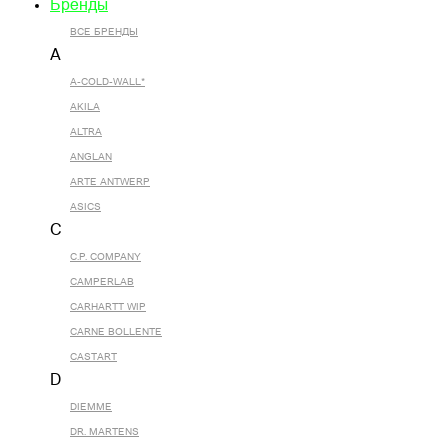
Бренды
ВСЕ БРЕНДЫ
A
A-COLD-WALL*
AKILA
ALTRA
ANGLAN
ARTE ANTWERP
ASICS
C
C.P. COMPANY
CAMPERLAB
CARHARTT WIP
CARNE BOLLENTE
CASTART
D
DIEMME
DR. MARTENS