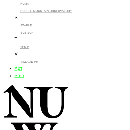
PUMA
PURPLE MOUNTAIN OBSERVATORY
S
STAPLE
SUB SUN
T
TEN C
V
VILLAGE PM
Арт
Sale