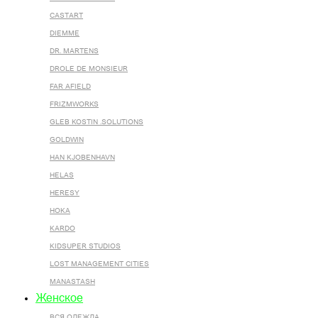
CASTART
DIEMME
DR. MARTENS
DROLE DE MONSIEUR
FAR AFIELD
FRIZMWORKS
GLEB KOSTIN .SOLUTIONS
GOLDWIN
HAN KJOBENHAVN
HELAS
HERESY
HOKA
KARDO
KIDSUPER STUDIOS
LOST MANAGEMENT CITIES
MANASTASH
Женское
ВСЯ ОДЕЖДА