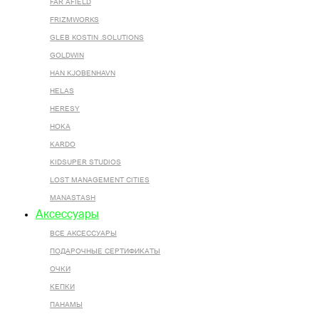
FAR AFIELD
FRIZMWORKS
GLEB KOSTIN .SOLUTIONS
GOLDWIN
HAN KJOBENHAVN
HELAS
HERESY
HOKA
KARDO
KIDSUPER STUDIOS
LOST MANAGEMENT CITIES
MANASTASH
Аксессуары
ВСЕ AКСЕССУАРЫ
ПОДАРОЧНЫЕ СЕРТИФИКАТЫ
ОЧКИ
КЕПКИ
ПАНАМЫ