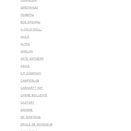
САНДАЛИИ
ШЛЕПАНЦЫ
ЛОФЕРЫ
ВСЕ БРЕНДЫ
A-COLD-WALL*
AKILA
ALTRA
ANGLAN
ARTE ANTWERP
ASICS
C.P. COMPANY
CAMPERLAB
CARHARTT WIP
CARNE BOLLENTE
CASTART
DIEMME
DR. MARTENS
DROLE DE MONSIEUR