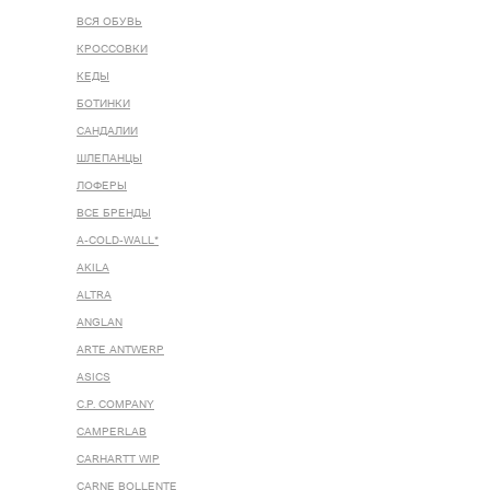
ВСЯ ОБУВЬ
КРОССОВКИ
КЕДЫ
БОТИНКИ
САНДАЛИИ
ШЛЕПАНЦЫ
ЛОФЕРЫ
ВСЕ БРЕНДЫ
A-COLD-WALL*
AKILA
ALTRA
ANGLAN
ARTE ANTWERP
ASICS
C.P. COMPANY
CAMPERLAB
CARHARTT WIP
CARNE BOLLENTE