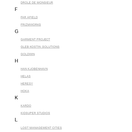
DROLE DE MONSIEUR
F
FAR AFIELD
FRIZMWORKS
G
GARMENT PROJECT
GLEB KOSTIN .SOLUTIONS
GOLDWIN
H
HAN KJOBENHAVN
HELAS
HERESY
HOKA
K
KARDO
KIDSUPER STUDIOS
L
LOST MANAGEMENT CITIES