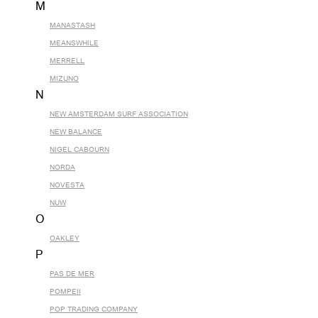
M
MANASTASH
MEANSWHILE
MERRELL
MIZUNO
N
NEW AMSTERDAM SURF ASSOCIATION
NEW BALANCE
NIGEL CABOURN
NORDA
NOVESTA
NUW
O
OAKLEY
P
PAS DE MER
POMPEII
POP TRADING COMPANY