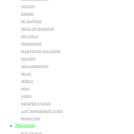
CASTART
DIEMME
DR. MARTENS
DROLE DE MONSIEUR
FAR AFIELD
FRIZMWORKS
GLEB KOSTIN .SOLUTIONS
GOLDWIN
HAN KJOBENHAVN
HELAS
HERESY
HOKA
KARDO
KIDSUPER STUDIOS
LOST MANAGEMENT CITIES
MANASTASH
Женское
ВСЯ ОДЕЖДА