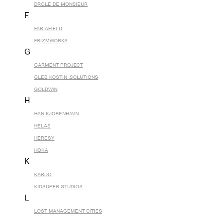
DROLE DE MONSIEUR
F
FAR AFIELD
FRIZMWORKS
G
GARMENT PROJECT
GLEB KOSTIN .SOLUTIONS
GOLDWIN
H
HAN KJOBENHAVN
HELAS
HERESY
HOKA
K
KARDO
KIDSUPER STUDIOS
L
LOST MANAGEMENT CITIES