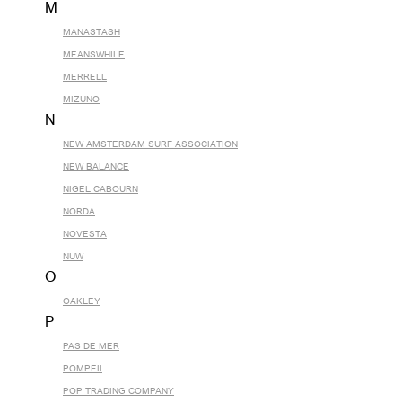
M
MANASTASH
MEANSWHILE
MERRELL
MIZUNO
N
NEW AMSTERDAM SURF ASSOCIATION
NEW BALANCE
NIGEL CABOURN
NORDA
NOVESTA
NUW
O
OAKLEY
P
PAS DE MER
POMPEII
POP TRADING COMPANY