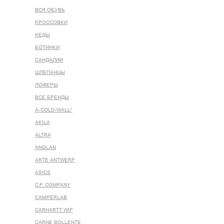
ВСЯ ОБУВЬ
КРОССОВКИ
КЕДЫ
БОТИНКИ
САНДАЛИИ
ШЛЕПАНЦЫ
ЛОФЕРЫ
ВСЕ БРЕНДЫ
A-COLD-WALL*
AKILA
ALTRA
ANGLAN
ARTE ANTWERP
ASICS
C.P. COMPANY
CAMPERLAB
CARHARTT WIP
CARNE BOLLENTE