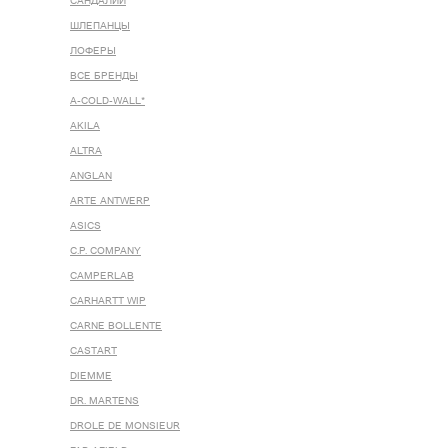
САНДАЛИИ
ШЛЕПАНЦЫ
ЛОФЕРЫ
ВСЕ БРЕНДЫ
A-COLD-WALL*
AKILA
ALTRA
ANGLAN
ARTE ANTWERP
ASICS
C.P. COMPANY
CAMPERLAB
CARHARTT WIP
CARNE BOLLENTE
CASTART
DIEMME
DR. MARTENS
DROLE DE MONSIEUR