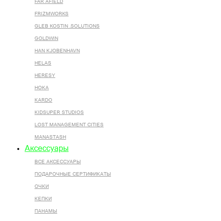
FAR AFIELD
FRIZMWORKS
GLEB KOSTIN .SOLUTIONS
GOLDWIN
HAN KJOBENHAVN
HELAS
HERESY
HOKA
KARDO
KIDSUPER STUDIOS
LOST MANAGEMENT CITIES
MANASTASH
Аксессуары
ВСЕ AКСЕССУАРЫ
ПОДАРОЧНЫЕ СЕРТИФИКАТЫ
ОЧКИ
КЕПКИ
ПАНАМЫ