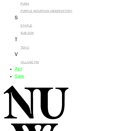
PUMA
PURPLE MOUNTAIN OBSERVATORY
S
STAPLE
SUB SUN
T
TEN C
V
VILLAGE PM
Арт
Sale