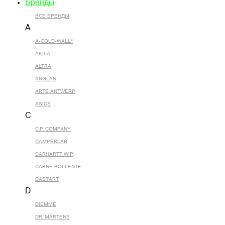
Бренды
ВСЕ БРЕНДЫ
A
A-COLD-WALL*
AKILA
ALTRA
ANGLAN
ARTE ANTWERP
ASICS
C
C.P. COMPANY
CAMPERLAB
CARHARTT WIP
CARNE BOLLENTE
CASTART
D
DIEMME
DR. MARTENS