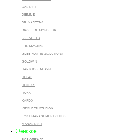
CASTART
DIEMME
DR. MARTENS
DROLE DE MONSIEUR
FAR AFIELD
FRIZMWORKS
GLEB KOSTIN .SOLUTIONS
GOLDWIN
HAN KJOBENHAVN
HELAS
HERESY
HOKA
KARDO
KIDSUPER STUDIOS
LOST MANAGEMENT CITIES
MANASTASH
Женское
ВСЯ ОДЕЖДА