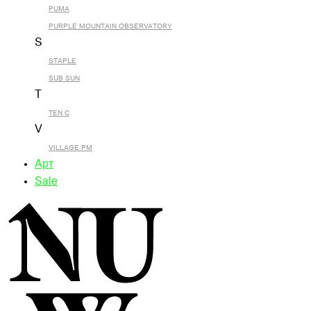
PUMA
PURPLE MOUNTAIN OBSERVATORY
S
STAPLE
SUB SUN
T
TEN C
V
VILLAGE PM
Арт
Sale