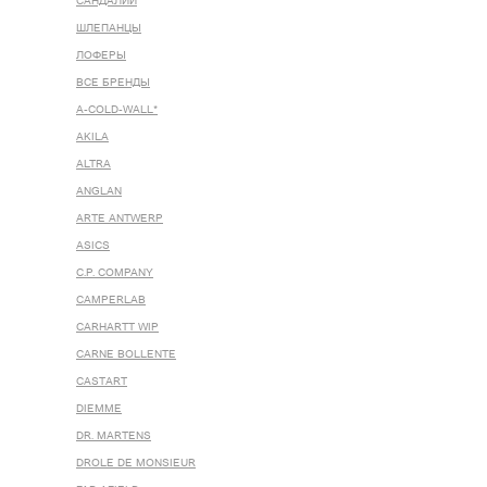
САНДАЛИИ
ШЛЕПАНЦЫ
ЛОФЕРЫ
ВСЕ БРЕНДЫ
A-COLD-WALL*
AKILA
ALTRA
ANGLAN
ARTE ANTWERP
ASICS
C.P. COMPANY
CAMPERLAB
CARHARTT WIP
CARNE BOLLENTE
CASTART
DIEMME
DR. MARTENS
DROLE DE MONSIEUR