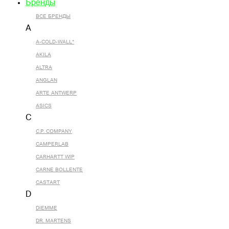
Бренды
ВСЕ БРЕНДЫ
A
A-COLD-WALL*
AKILA
ALTRA
ANGLAN
ARTE ANTWERP
ASICS
C
C.P. COMPANY
CAMPERLAB
CARHARTT WIP
CARNE BOLLENTE
CASTART
D
DIEMME
DR. MARTENS