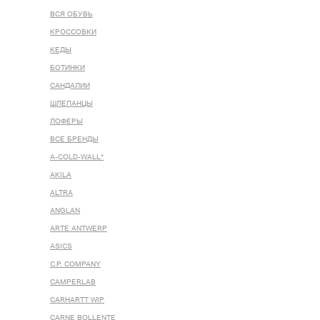
ВСЯ ОБУВЬ
КРОССОВКИ
КЕДЫ
БОТИНКИ
САНДАЛИИ
ШЛЕПАНЦЫ
ЛОФЕРЫ
ВСЕ БРЕНДЫ
A-COLD-WALL*
AKILA
ALTRA
ANGLAN
ARTE ANTWERP
ASICS
C.P. COMPANY
CAMPERLAB
CARHARTT WIP
CARNE BOLLENTE