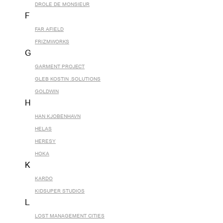
DROLE DE MONSIEUR
F
FAR AFIELD
FRIZMWORKS
G
GARMENT PROJECT
GLEB KOSTIN .SOLUTIONS
GOLDWIN
H
HAN KJOBENHAVN
HELAS
HERESY
HOKA
K
KARDO
KIDSUPER STUDIOS
L
LOST MANAGEMENT CITIES