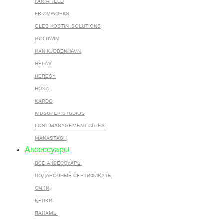
FAR AFIELD
FRIZMWORKS
GLEB KOSTIN .SOLUTIONS
GOLDWIN
HAN KJOBENHAVN
HELAS
HERESY
HOKA
KARDO
KIDSUPER STUDIOS
LOST MANAGEMENT CITIES
MANASTASH
Аксессуары
ВСЕ AКСЕССУАРЫ
ПОДАРОЧНЫЕ СЕРТИФИКАТЫ
ОЧКИ
КЕПКИ
ПАНАМЫ