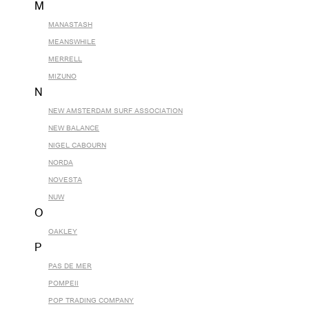
M
MANASTASH
MEANSWHILE
MERRELL
MIZUNO
N
NEW AMSTERDAM SURF ASSOCIATION
NEW BALANCE
NIGEL CABOURN
NORDA
NOVESTA
NUW
O
OAKLEY
P
PAS DE MER
POMPEII
POP TRADING COMPANY