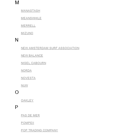
M
MANASTASH
MEANSWHILE
MERRELL
MIZUNO
N
NEW AMSTERDAM SURF ASSOCIATION
NEW BALANCE
NIGEL CABOURN
NORDA
NOVESTA
NUW
O
OAKLEY
P
PAS DE MER
POMPEII
POP TRADING COMPANY