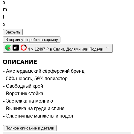
s
m
l
xl
Закрыть
В корзину
Перейти в корзину
4 × 12497 ₽ в Сплит, Долями или Подели
ОПИСАНИЕ
- Амстердамский сёрферский бренд
- 50% шерсть, 50% полиэстер
- Свободный крой
- Воротник стойка
- Застежка на молнию
- Вышивка на груди и спине
- Эластичные манжеты и подол
Полное описание и детали