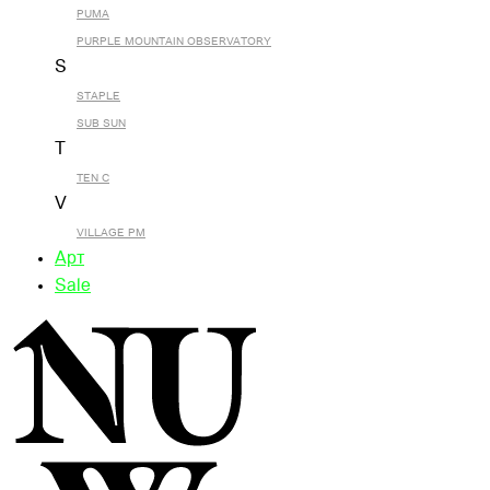
PUMA
PURPLE MOUNTAIN OBSERVATORY
S
STAPLE
SUB SUN
T
TEN C
V
VILLAGE PM
Арт
Sale