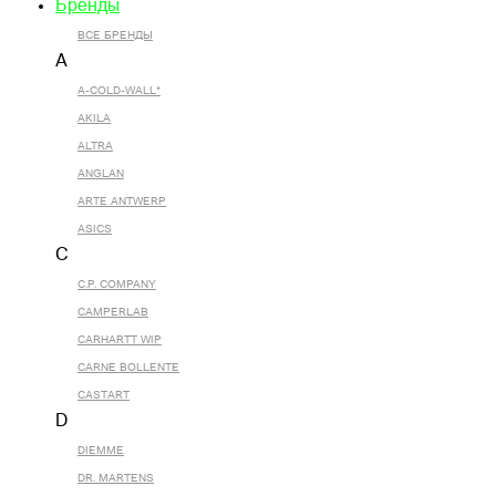
Бренды
ВСЕ БРЕНДЫ
A
A-COLD-WALL*
AKILA
ALTRA
ANGLAN
ARTE ANTWERP
ASICS
C
C.P. COMPANY
CAMPERLAB
CARHARTT WIP
CARNE BOLLENTE
CASTART
D
DIEMME
DR. MARTENS