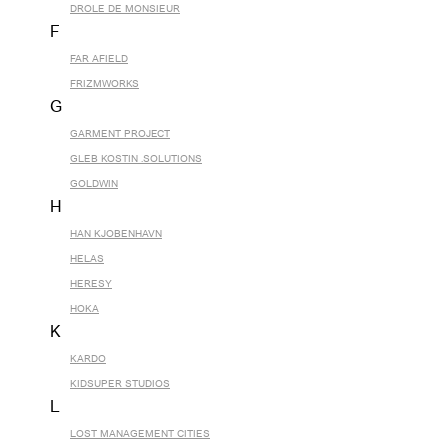
DROLE DE MONSIEUR
F
FAR AFIELD
FRIZMWORKS
G
GARMENT PROJECT
GLEB KOSTIN .SOLUTIONS
GOLDWIN
H
HAN KJOBENHAVN
HELAS
HERESY
HOKA
K
KARDO
KIDSUPER STUDIOS
L
LOST MANAGEMENT CITIES