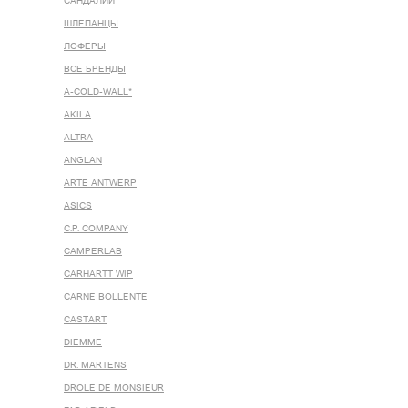
САНДАЛИИ
ШЛЕПАНЦЫ
ЛОФЕРЫ
ВСЕ БРЕНДЫ
A-COLD-WALL*
AKILA
ALTRA
ANGLAN
ARTE ANTWERP
ASICS
C.P. COMPANY
CAMPERLAB
CARHARTT WIP
CARNE BOLLENTE
CASTART
DIEMME
DR. MARTENS
DROLE DE MONSIEUR