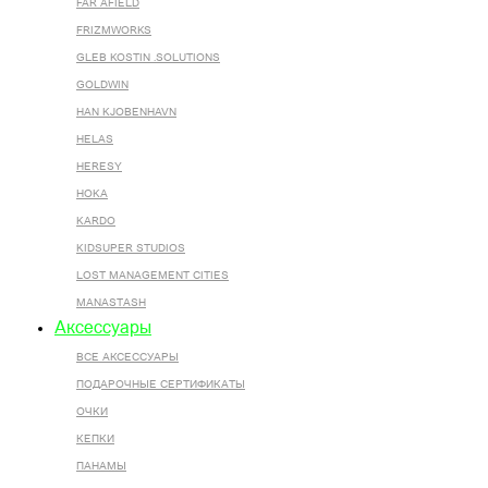
FAR AFIELD
FRIZMWORKS
GLEB KOSTIN .SOLUTIONS
GOLDWIN
HAN KJOBENHAVN
HELAS
HERESY
HOKA
KARDO
KIDSUPER STUDIOS
LOST MANAGEMENT CITIES
MANASTASH
Аксессуары
ВСЕ AКСЕССУАРЫ
ПОДАРОЧНЫЕ СЕРТИФИКАТЫ
ОЧКИ
КЕПКИ
ПАНАМЫ