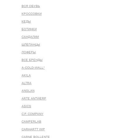
ВСЯ ОБУВЬ
КРОССОВКИ
КЕДЫ
БОТИНКИ
САНДАЛИИ
ШЛЕПАНЦЫ
ЛОФЕРЫ
ВСЕ БРЕНДЫ
A-COLD-WALL*
AKILA
ALTRA
ANGLAN
ARTE ANTWERP
ASICS
C.P. COMPANY
CAMPERLAB
CARHARTT WIP
CARNE BOLLENTE