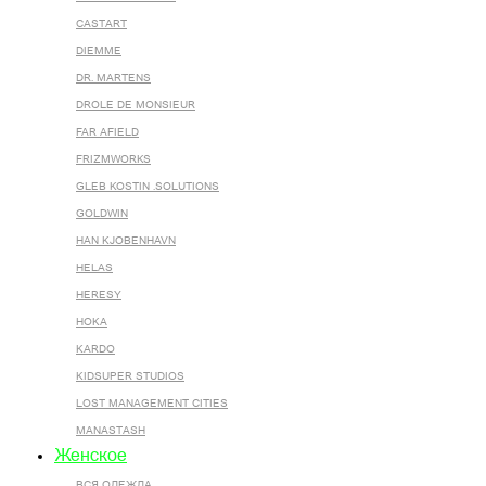
CASTART
DIEMME
DR. MARTENS
DROLE DE MONSIEUR
FAR AFIELD
FRIZMWORKS
GLEB KOSTIN .SOLUTIONS
GOLDWIN
HAN KJOBENHAVN
HELAS
HERESY
HOKA
KARDO
KIDSUPER STUDIOS
LOST MANAGEMENT CITIES
MANASTASH
Женское
ВСЯ ОДЕЖДА