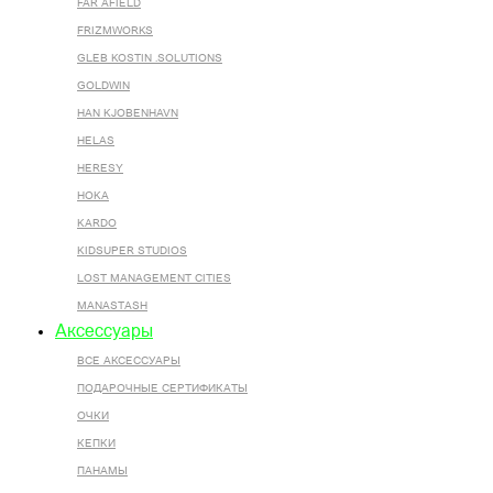
FAR AFIELD
FRIZMWORKS
GLEB KOSTIN .SOLUTIONS
GOLDWIN
HAN KJOBENHAVN
HELAS
HERESY
HOKA
KARDO
KIDSUPER STUDIOS
LOST MANAGEMENT CITIES
MANASTASH
Аксессуары
ВСЕ AКСЕССУАРЫ
ПОДАРОЧНЫЕ СЕРТИФИКАТЫ
ОЧКИ
КЕПКИ
ПАНАМЫ