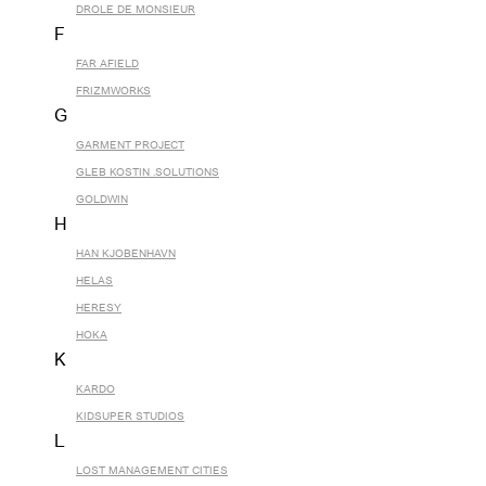
DROLE DE MONSIEUR
F
FAR AFIELD
FRIZMWORKS
G
GARMENT PROJECT
GLEB KOSTIN .SOLUTIONS
GOLDWIN
H
HAN KJOBENHAVN
HELAS
HERESY
HOKA
K
KARDO
KIDSUPER STUDIOS
L
LOST MANAGEMENT CITIES