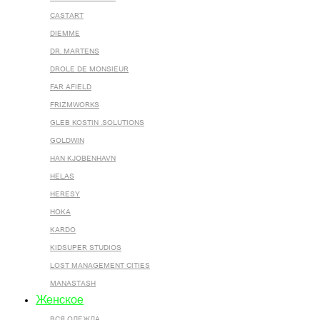
CASTART
DIEMME
DR. MARTENS
DROLE DE MONSIEUR
FAR AFIELD
FRIZMWORKS
GLEB KOSTIN .SOLUTIONS
GOLDWIN
HAN KJOBENHAVN
HELAS
HERESY
HOKA
KARDO
KIDSUPER STUDIOS
LOST MANAGEMENT CITIES
MANASTASH
Женское
ВСЯ ОДЕЖДА