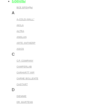
Бренды
ВСЕ БРЕНДЫ
A
A-COLD-WALL*
AKILA
ALTRA
ANGLAN
ARTE ANTWERP
ASICS
C
C.P. COMPANY
CAMPERLAB
CARHARTT WIP
CARNE BOLLENTE
CASTART
D
DIEMME
DR. MARTENS