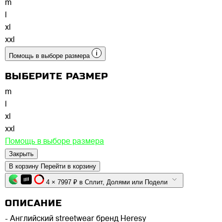
m
l
xl
xxl
Помощь в выборе размера
ВЫБЕРИТЕ РАЗМЕР
m
l
xl
xxl
Помощь в выборе размера
Закрыть
В корзину
Перейти в корзину
4 × 7997 ₽ в Сплит, Долями или Подели
ОПИСАНИЕ
- Английский streetwear бренд Heresy