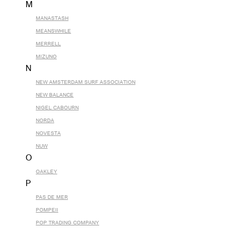
M
MANASTASH
MEANSWHILE
MERRELL
MIZUNO
N
NEW AMSTERDAM SURF ASSOCIATION
NEW BALANCE
NIGEL CABOURN
NORDA
NOVESTA
NUW
O
OAKLEY
P
PAS DE MER
POMPEII
POP TRADING COMPANY