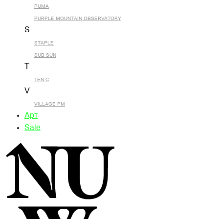
PUMA
PURPLE MOUNTAIN OBSERVATORY
S
STAPLE
SUB SUN
T
TEN C
V
VILLAGE PM
Арт
Sale