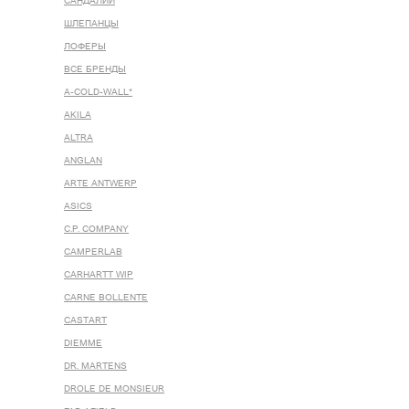
САНДАЛИИ
ШЛЕПАНЦЫ
ЛОФЕРЫ
ВСЕ БРЕНДЫ
A-COLD-WALL*
AKILA
ALTRA
ANGLAN
ARTE ANTWERP
ASICS
C.P. COMPANY
CAMPERLAB
CARHARTT WIP
CARNE BOLLENTE
CASTART
DIEMME
DR. MARTENS
DROLE DE MONSIEUR