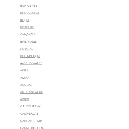
ВСЯ ОБУВЬ
КРОССОВКИ
КЕДЫ
БОТИНКИ
САНДАЛИИ
ШЛЕПАНЦЫ
ЛОФЕРЫ
ВСЕ БРЕНДЫ
A-COLD-WALL*
AKILA
ALTRA
ANGLAN
ARTE ANTWERP
ASICS
C.P. COMPANY
CAMPERLAB
CARHARTT WIP
CARNE BOLLENTE