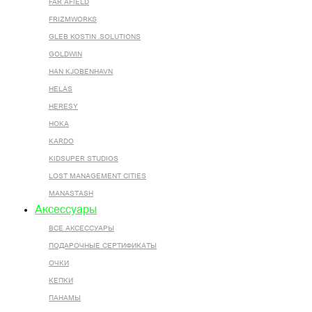
FAR AFIELD
FRIZMWORKS
GLEB KOSTIN .SOLUTIONS
GOLDWIN
HAN KJOBENHAVN
HELAS
HERESY
HOKA
KARDO
KIDSUPER STUDIOS
LOST MANAGEMENT CITIES
MANASTASH
Аксессуары
ВСЕ AКСЕССУАРЫ
ПОДАРОЧНЫЕ СЕРТИФИКАТЫ
ОЧКИ
КЕПКИ
ПАНАМЫ