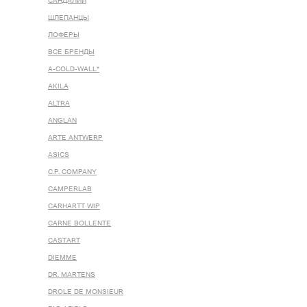
САНДАЛИИ
ШЛЕПАНЦЫ
ЛОФЕРЫ
ВСЕ БРЕНДЫ
A-COLD-WALL*
AKILA
ALTRA
ANGLAN
ARTE ANTWERP
ASICS
C.P. COMPANY
CAMPERLAB
CARHARTT WIP
CARNE BOLLENTE
CASTART
DIEMME
DR. MARTENS
DROLE DE MONSIEUR