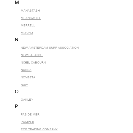
M
MANASTASH
MEANSWHILE
MERRELL
MIZUNO
N
NEW AMSTERDAM SURF ASSOCIATION
NEW BALANCE
NIGEL CABOURN
NORDA
NOVESTA
NUW
O
OAKLEY
P
PAS DE MER
POMPEII
POP TRADING COMPANY