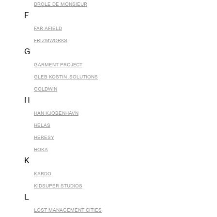
DROLE DE MONSIEUR
F
FAR AFIELD
FRIZMWORKS
G
GARMENT PROJECT
GLEB KOSTIN .SOLUTIONS
GOLDWIN
H
HAN KJOBENHAVN
HELAS
HERESY
HOKA
K
KARDO
KIDSUPER STUDIOS
L
LOST MANAGEMENT CITIES