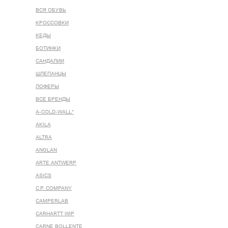
ВСЯ ОБУВЬ
КРОССОВКИ
КЕДЫ
БОТИНКИ
САНДАЛИИ
ШЛЕПАНЦЫ
ЛОФЕРЫ
ВСЕ БРЕНДЫ
A-COLD-WALL*
AKILA
ALTRA
ANGLAN
ARTE ANTWERP
ASICS
C.P. COMPANY
CAMPERLAB
CARHARTT WIP
CARNE BOLLENTE