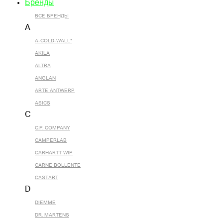
Бренды
ВСЕ БРЕНДЫ
A
A-COLD-WALL*
AKILA
ALTRA
ANGLAN
ARTE ANTWERP
ASICS
C
C.P. COMPANY
CAMPERLAB
CARHARTT WIP
CARNE BOLLENTE
CASTART
D
DIEMME
DR. MARTENS