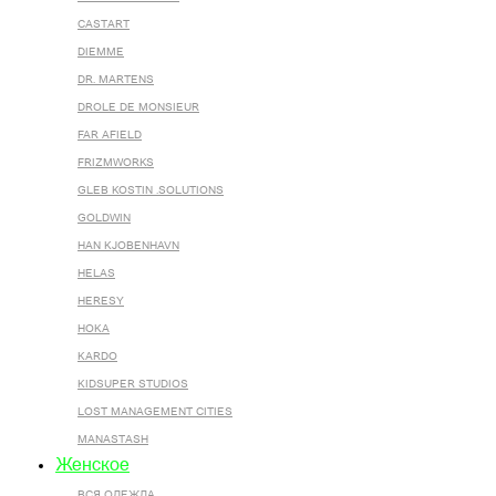
CASTART
DIEMME
DR. MARTENS
DROLE DE MONSIEUR
FAR AFIELD
FRIZMWORKS
GLEB KOSTIN .SOLUTIONS
GOLDWIN
HAN KJOBENHAVN
HELAS
HERESY
HOKA
KARDO
KIDSUPER STUDIOS
LOST MANAGEMENT CITIES
MANASTASH
Женское
ВСЯ ОДЕЖДА