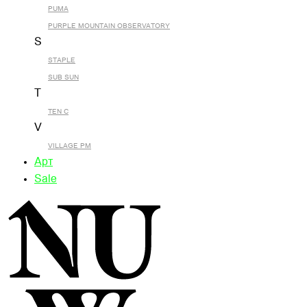
PUMA
PURPLE MOUNTAIN OBSERVATORY
S
STAPLE
SUB SUN
T
TEN C
V
VILLAGE PM
Арт
Sale