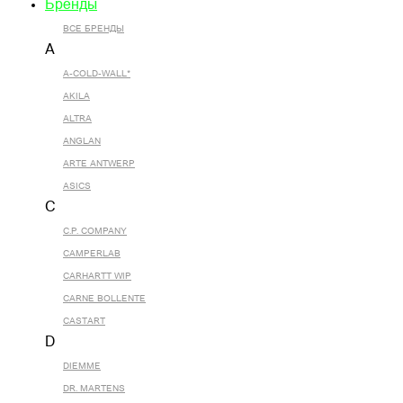
Бренды
ВСЕ БРЕНДЫ
A
A-COLD-WALL*
AKILA
ALTRA
ANGLAN
ARTE ANTWERP
ASICS
C
C.P. COMPANY
CAMPERLAB
CARHARTT WIP
CARNE BOLLENTE
CASTART
D
DIEMME
DR. MARTENS