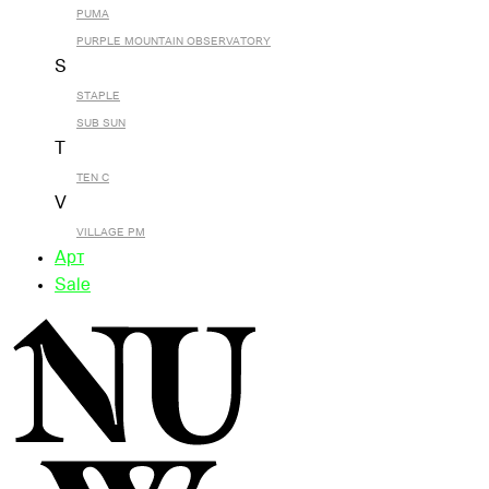
PUMA
PURPLE MOUNTAIN OBSERVATORY
S
STAPLE
SUB SUN
T
TEN C
V
VILLAGE PM
Арт
Sale