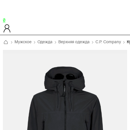
0
Мужское
Одежда
Верхняя одежда
C.P. Company
К