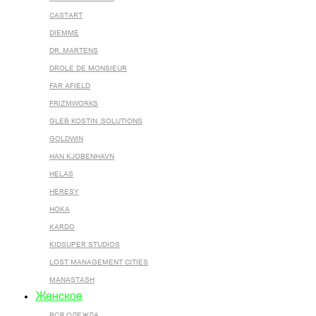
CASTART
DIEMME
DR. MARTENS
DROLE DE MONSIEUR
FAR AFIELD
FRIZMWORKS
GLEB KOSTIN .SOLUTIONS
GOLDWIN
HAN KJOBENHAVN
HELAS
HERESY
HOKA
KARDO
KIDSUPER STUDIOS
LOST MANAGEMENT CITIES
MANASTASH
Женское
ВСЯ ОДЕЖДА