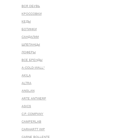
ВСЯ ОБУВЬ
КРОССОВКИ
КЕДЫ
БОТИНКИ
САНДАЛИИ
ШЛЕПАНЦЫ
ЛОФЕРЫ
ВСЕ БРЕНДЫ
A-COLD-WALL*
AKILA
ALTRA
ANGLAN
ARTE ANTWERP
ASICS
C.P. COMPANY
CAMPERLAB
CARHARTT WIP
CARNE BOLLENTE