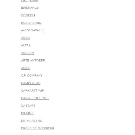
САНДАЛИИ
ШЛЕПАНЦЫ
ЛОФЕРЫ
ВСЕ БРЕНДЫ
A-COLD-WALL*
AKILA
ALTRA
ANGLAN
ARTE ANTWERP
ASICS
C.P. COMPANY
CAMPERLAB
CARHARTT WIP
CARNE BOLLENTE
CASTART
DIEMME
DR. MARTENS
DROLE DE MONSIEUR