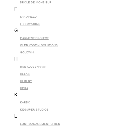
DROLE DE MONSIEUR
F
FAR AFIELD
FRIZMWORKS
G
GARMENT PROJECT
GLEB KOSTIN .SOLUTIONS
GOLDWIN
H
HAN KJOBENHAVN
HELAS
HERESY
HOKA
K
KARDO
KIDSUPER STUDIOS
L
LOST MANAGEMENT CITIES