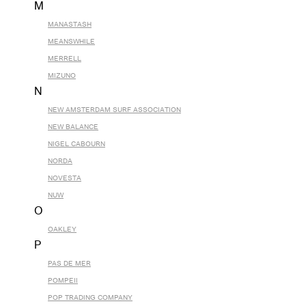
M
MANASTASH
MEANSWHILE
MERRELL
MIZUNO
N
NEW AMSTERDAM SURF ASSOCIATION
NEW BALANCE
NIGEL CABOURN
NORDA
NOVESTA
NUW
O
OAKLEY
P
PAS DE MER
POMPEII
POP TRADING COMPANY