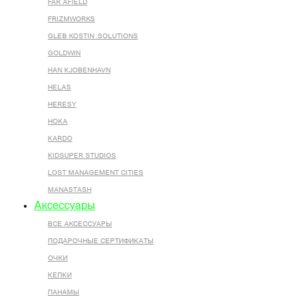
FAR AFIELD
FRIZMWORKS
GLEB KOSTIN .SOLUTIONS
GOLDWIN
HAN KJOBENHAVN
HELAS
HERESY
HOKA
KARDO
KIDSUPER STUDIOS
LOST MANAGEMENT CITIES
MANASTASH
Аксессуары
ВСЕ AКСЕССУАРЫ
ПОДАРОЧНЫЕ СЕРТИФИКАТЫ
ОЧКИ
КЕПКИ
ПАНАМЫ