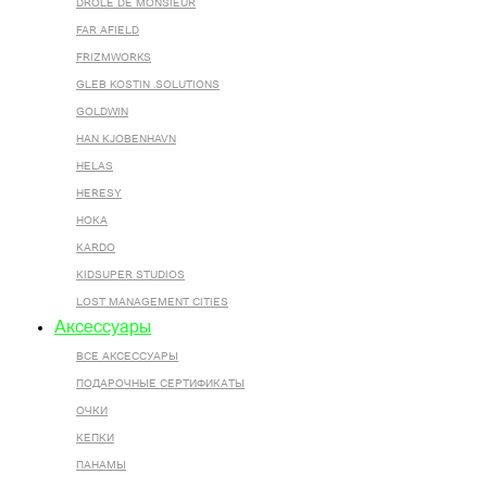
DROLE DE MONSIEUR
FAR AFIELD
FRIZMWORKS
GLEB KOSTIN .SOLUTIONS
GOLDWIN
HAN KJOBENHAVN
HELAS
HERESY
HOKA
KARDO
KIDSUPER STUDIOS
LOST MANAGEMENT CITIES
Аксессуары
ВСЕ AКСЕССУАРЫ
ПОДАРОЧНЫЕ СЕРТИФИКАТЫ
ОЧКИ
КЕПКИ
ПАНАМЫ