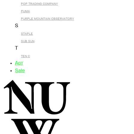
POP TRADING COMPANY
PUMA
PURPLE MOUNTAIN OBSERVATORY
S
STAPLE
SUB SUN
T
TEN C
Арт
Sale