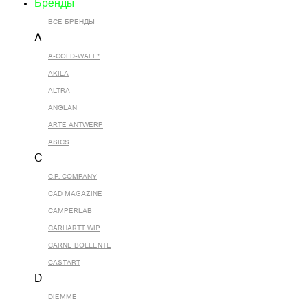
Бренды
ВСЕ БРЕНДЫ
A
A-COLD-WALL*
AKILA
ALTRA
ANGLAN
ARTE ANTWERP
ASICS
C
C.P. COMPANY
CAD MAGAZINE
CAMPERLAB
CARHARTT WIP
CARNE BOLLENTE
CASTART
D
DIEMME