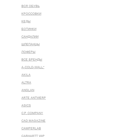
ВСЯ ОБУВЬ
КРОССОВКИ
КЕДЫ
БОТИНКИ
САНДАЛИИ
ШЛЕПАНЦЫ
ЛОФЕРЫ
ВСЕ БРЕНДЫ
A-COLD-WALL*
AKILA
ALTRA
ANGLAN
ARTE ANTWERP
ASICS
C.P. COMPANY
CAD MAGAZINE
CAMPERLAB
CARHARTT WIP