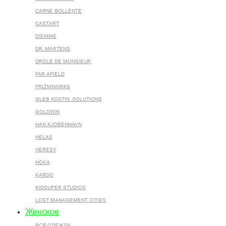
CARNE BOLLENTE
CASTART
DIEMME
DR. MARTENS
DROLE DE MONSIEUR
FAR AFIELD
FRIZMWORKS
GLEB KOSTIN .SOLUTIONS
GOLDWIN
HAN KJOBENHAVN
HELAS
HERESY
HOKA
KARDO
KIDSUPER STUDIOS
LOST MANAGEMENT CITIES
Женское
ВСЯ ОДЕЖДА