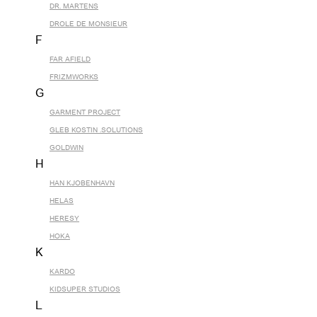
DR. MARTENS
DROLE DE MONSIEUR
F
FAR AFIELD
FRIZMWORKS
G
GARMENT PROJECT
GLEB KOSTIN .SOLUTIONS
GOLDWIN
H
HAN KJOBENHAVN
HELAS
HERESY
HOKA
K
KARDO
KIDSUPER STUDIOS
L