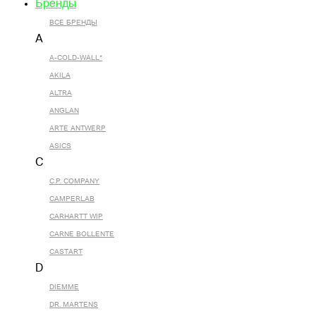
Бренды
ВСЕ БРЕНДЫ
A
A-COLD-WALL*
AKILA
ALTRA
ANGLAN
ARTE ANTWERP
ASICS
C
C.P. COMPANY
CAMPERLAB
CARHARTT WIP
CARNE BOLLENTE
CASTART
D
DIEMME
DR. MARTENS