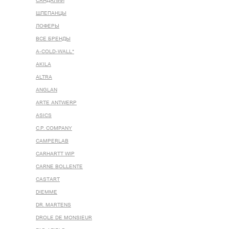
САНДАЛИИ
ШЛЕПАНЦЫ
ЛОФЕРЫ
ВСЕ БРЕНДЫ
A-COLD-WALL*
AKILA
ALTRA
ANGLAN
ARTE ANTWERP
ASICS
C.P. COMPANY
CAMPERLAB
CARHARTT WIP
CARNE BOLLENTE
CASTART
DIEMME
DR. MARTENS
DROLE DE MONSIEUR