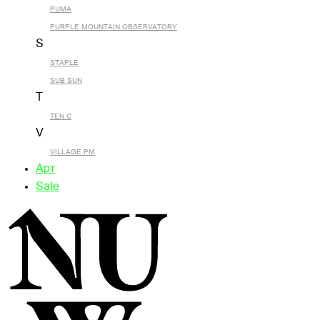
PUMA
PURPLE MOUNTAIN OBSERVATORY
S
STAPLE
SUB SUN
T
TEN C
V
VILLAGE PM
Арт
Sale