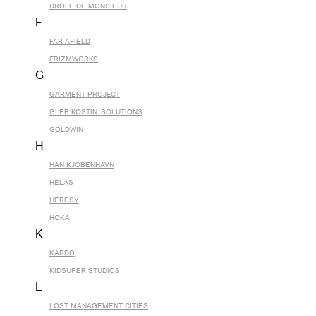
DROLE DE MONSIEUR
F
FAR AFIELD
FRIZMWORKS
G
GARMENT PROJECT
GLEB KOSTIN .SOLUTIONS
GOLDWIN
H
HAN KJOBENHAVN
HELAS
HERESY
HOKA
K
KARDO
KIDSUPER STUDIOS
L
LOST MANAGEMENT CITIES