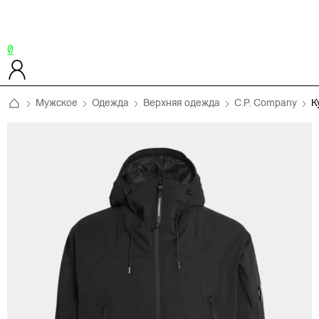
0
Мужское
Одежда
Верхняя одежда
C.P. Company
К