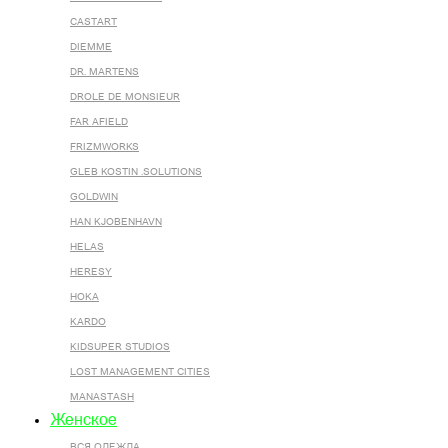
CASTART
DIEMME
DR. MARTENS
DROLE DE MONSIEUR
FAR AFIELD
FRIZMWORKS
GLEB KOSTIN .SOLUTIONS
GOLDWIN
HAN KJOBENHAVN
HELAS
HERESY
HOKA
KARDO
KIDSUPER STUDIOS
LOST MANAGEMENT CITIES
MANASTASH
Женское
ВСЯ ОДЕЖДА