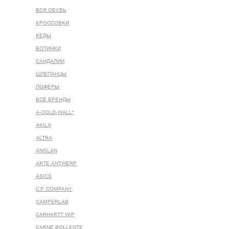
ВСЯ ОБУВЬ
КРОССОВКИ
КЕДЫ
БОТИНКИ
САНДАЛИИ
ШЛЕПАНЦЫ
ЛОФЕРЫ
ВСЕ БРЕНДЫ
A-COLD-WALL*
AKILA
ALTRA
ANGLAN
ARTE ANTWERP
ASICS
C.P. COMPANY
CAMPERLAB
CARHARTT WIP
CARNE BOLLENTE