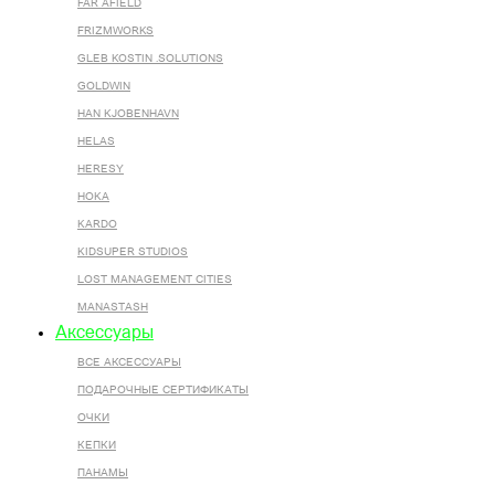
FAR AFIELD
FRIZMWORKS
GLEB KOSTIN .SOLUTIONS
GOLDWIN
HAN KJOBENHAVN
HELAS
HERESY
HOKA
KARDO
KIDSUPER STUDIOS
LOST MANAGEMENT CITIES
MANASTASH
Аксессуары
ВСЕ AКСЕССУАРЫ
ПОДАРОЧНЫЕ СЕРТИФИКАТЫ
ОЧКИ
КЕПКИ
ПАНАМЫ