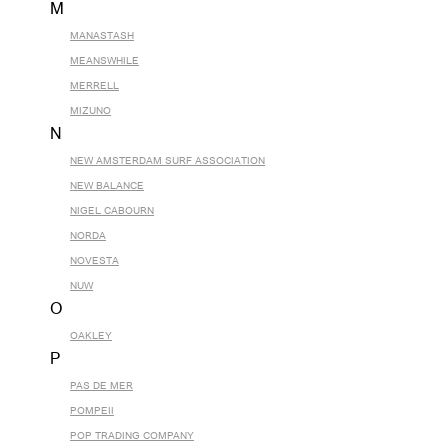
M
MANASTASH
MEANSWHILE
MERRELL
MIZUNO
N
NEW AMSTERDAM SURF ASSOCIATION
NEW BALANCE
NIGEL CABOURN
NORDA
NOVESTA
NUW
O
OAKLEY
P
PAS DE MER
POMPEII
POP TRADING COMPANY