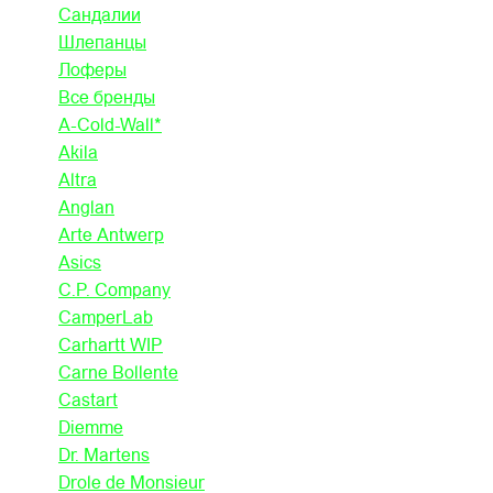
Сандалии
Шлепанцы
Лоферы
Все бренды
A-Cold-Wall*
Akila
Altra
Anglan
Arte Antwerp
Asics
C.P. Company
CamperLab
Carhartt WIP
Carne Bollente
Castart
Diemme
Dr. Martens
Drole de Monsieur