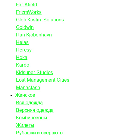
Far Afield
FrizmWorks
Gleb Kostin .Solutions
Goldwin
Han Kjobenhavn
Helas
Heresy
Hoka
Kardo
Kidsuper Studios
Lost Management Cities
Manastash
Женское
Вся одежда
Верхняя одежда
Комбинезоны
Жилеты
Рубашки и овершоты