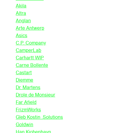
Akila
Altra
Anglan
Arte Antwerp
Asics
C.P. Company
CamperLab
Carhartt WIP
Carne Bollente
Castart
Diemme
Dr. Martens
Drole de Monsieur
Far Afield
FrizmWorks
Gleb Kostin .Solutions
Goldwin
Han Kjobenhavn