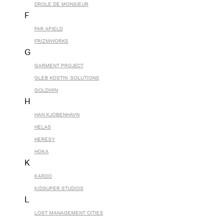
DROLE DE MONSIEUR
F
FAR AFIELD
FRIZMWORKS
G
GARMENT PROJECT
GLEB KOSTIN .SOLUTIONS
GOLDWIN
H
HAN KJOBENHAVN
HELAS
HERESY
HOKA
K
KARDO
KIDSUPER STUDIOS
L
LOST MANAGEMENT CITIES