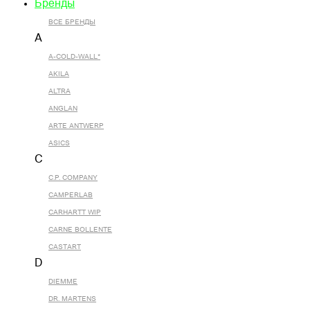
Бренды
ВСЕ БРЕНДЫ
A
A-COLD-WALL*
AKILA
ALTRA
ANGLAN
ARTE ANTWERP
ASICS
C
C.P. COMPANY
CAMPERLAB
CARHARTT WIP
CARNE BOLLENTE
CASTART
D
DIEMME
DR. MARTENS