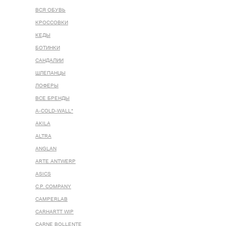
ВСЯ ОБУВЬ
КРОССОВКИ
КЕДЫ
БОТИНКИ
САНДАЛИИ
ШЛЕПАНЦЫ
ЛОФЕРЫ
ВСЕ БРЕНДЫ
A-COLD-WALL*
AKILA
ALTRA
ANGLAN
ARTE ANTWERP
ASICS
C.P. COMPANY
CAMPERLAB
CARHARTT WIP
CARNE BOLLENTE