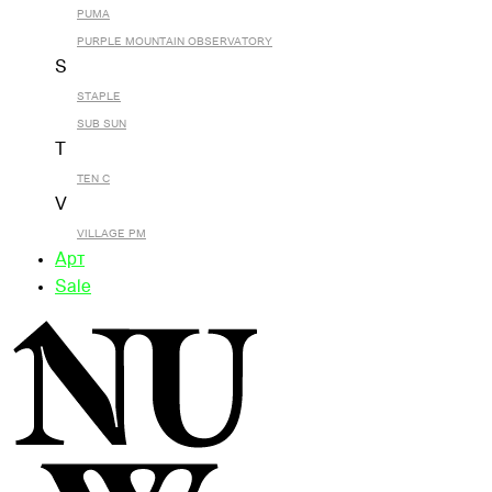
PUMA
PURPLE MOUNTAIN OBSERVATORY
S
STAPLE
SUB SUN
T
TEN C
V
VILLAGE PM
Арт
Sale