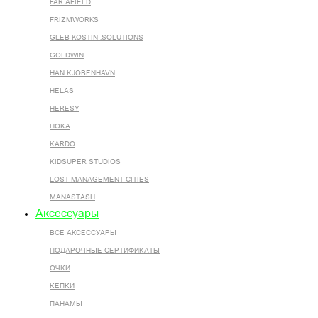
FAR AFIELD
FRIZMWORKS
GLEB KOSTIN .SOLUTIONS
GOLDWIN
HAN KJOBENHAVN
HELAS
HERESY
HOKA
KARDO
KIDSUPER STUDIOS
LOST MANAGEMENT CITIES
MANASTASH
Аксессуары
ВСЕ AКСЕССУАРЫ
ПОДАРОЧНЫЕ СЕРТИФИКАТЫ
ОЧКИ
КЕПКИ
ПАНАМЫ