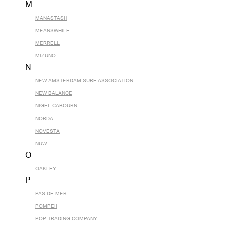
M
MANASTASH
MEANSWHILE
MERRELL
MIZUNO
N
NEW AMSTERDAM SURF ASSOCIATION
NEW BALANCE
NIGEL CABOURN
NORDA
NOVESTA
NUW
O
OAKLEY
P
PAS DE MER
POMPEII
POP TRADING COMPANY