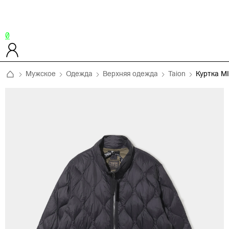
0
Мужское
Одежда
Верхняя одежда
Taion
Куртка M