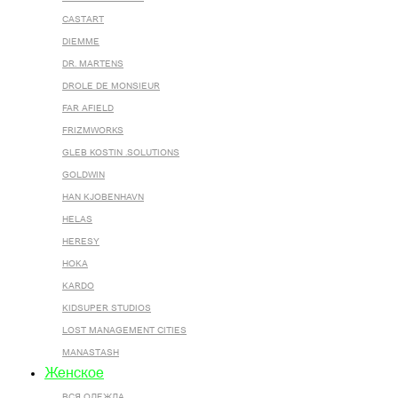
CASTART
DIEMME
DR. MARTENS
DROLE DE MONSIEUR
FAR AFIELD
FRIZMWORKS
GLEB KOSTIN .SOLUTIONS
GOLDWIN
HAN KJOBENHAVN
HELAS
HERESY
HOKA
KARDO
KIDSUPER STUDIOS
LOST MANAGEMENT CITIES
MANASTASH
Женское
ВСЯ ОДЕЖДА