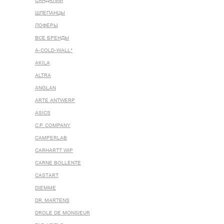
САНДАЛИИ
ШЛЕПАНЦЫ
ЛОФЕРЫ
ВСЕ БРЕНДЫ
A-COLD-WALL*
AKILA
ALTRA
ANGLAN
ARTE ANTWERP
ASICS
C.P. COMPANY
CAMPERLAB
CARHARTT WIP
CARNE BOLLENTE
CASTART
DIEMME
DR. MARTENS
DROLE DE MONSIEUR