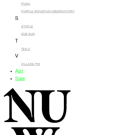
PUMA
PURPLE MOUNTAIN OBSERVATORY
S
STAPLE
SUB SUN
T
TEN C
V
VILLAGE PM
Арт
Sale