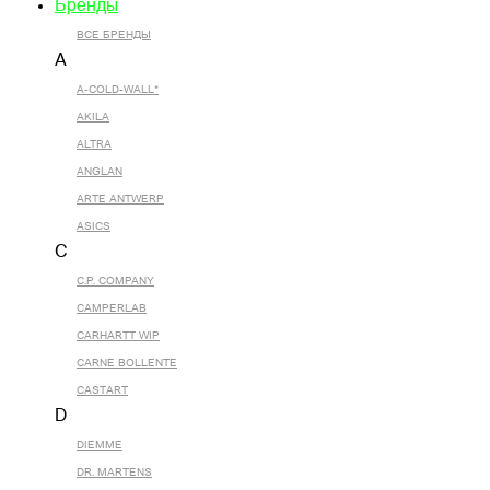
Бренды
ВСЕ БРЕНДЫ
A
A-COLD-WALL*
AKILA
ALTRA
ANGLAN
ARTE ANTWERP
ASICS
C
C.P. COMPANY
CAMPERLAB
CARHARTT WIP
CARNE BOLLENTE
CASTART
D
DIEMME
DR. MARTENS