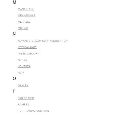
M
MANASTASH
MEANSWHILE
MERRELL
MIZUNO
N
NEW AMSTERDAM SURF ASSOCIATION
NEW BALANCE
NIGEL CABOURN
NORDA
NOVESTA
NUW
O
OAKLEY
P
PAS DE MER
POMPEII
POP TRADING COMPANY