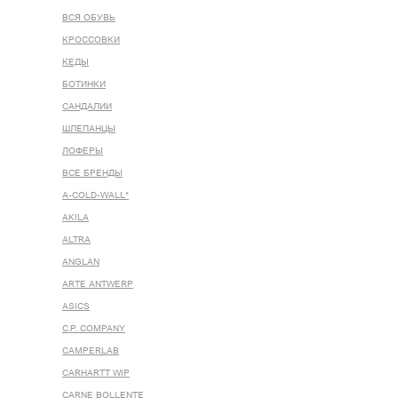
ВСЯ ОБУВЬ
КРОССОВКИ
КЕДЫ
БОТИНКИ
САНДАЛИИ
ШЛЕПАНЦЫ
ЛОФЕРЫ
ВСЕ БРЕНДЫ
A-COLD-WALL*
AKILA
ALTRA
ANGLAN
ARTE ANTWERP
ASICS
C.P. COMPANY
CAMPERLAB
CARHARTT WIP
CARNE BOLLENTE