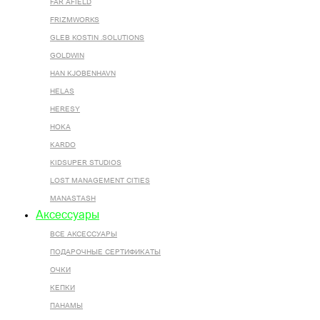
FAR AFIELD
FRIZMWORKS
GLEB KOSTIN .SOLUTIONS
GOLDWIN
HAN KJOBENHAVN
HELAS
HERESY
HOKA
KARDO
KIDSUPER STUDIOS
LOST MANAGEMENT CITIES
MANASTASH
Аксессуары
ВСЕ AКСЕССУАРЫ
ПОДАРОЧНЫЕ СЕРТИФИКАТЫ
ОЧКИ
КЕПКИ
ПАНАМЫ