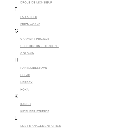
DROLE DE MONSIEUR
F
FAR AFIELD
FRIZMWORKS
G
GARMENT PROJECT
GLEB KOSTIN .SOLUTIONS
GOLDWIN
H
HAN KJOBENHAVN
HELAS
HERESY
HOKA
K
KARDO
KIDSUPER STUDIOS
L
LOST MANAGEMENT CITIES