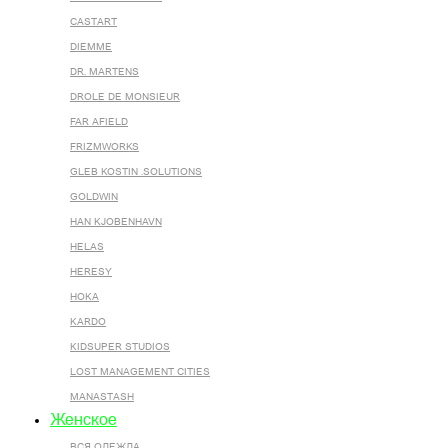
CASTART
DIEMME
DR. MARTENS
DROLE DE MONSIEUR
FAR AFIELD
FRIZMWORKS
GLEB KOSTIN .SOLUTIONS
GOLDWIN
HAN KJOBENHAVN
HELAS
HERESY
HOKA
KARDO
KIDSUPER STUDIOS
LOST MANAGEMENT CITIES
MANASTASH
Женское
ВСЯ ОДЕЖДА