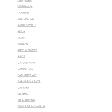
САНДАЛИИ
ШЛЕПАНЦЫ
ЛОФЕРЫ
ВСЕ БРЕНДЫ
A-COLD-WALL*
AKILA
ALTRA
ANGLAN
ARTE ANTWERP
ASICS
C.P. COMPANY
CAMPERLAB
CARHARTT WIP
CARNE BOLLENTE
CASTART
DIEMME
DR. MARTENS
DROLE DE MONSIEUR