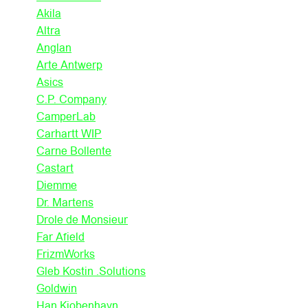
Akila
Altra
Anglan
Arte Antwerp
Asics
C.P. Company
CamperLab
Carhartt WIP
Carne Bollente
Castart
Diemme
Dr. Martens
Drole de Monsieur
Far Afield
FrizmWorks
Gleb Kostin .Solutions
Goldwin
Han Kjobenhavn