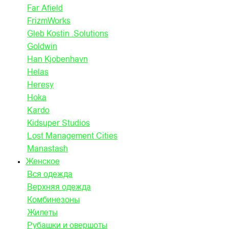
Far Afield
FrizmWorks
Gleb Kostin .Solutions
Goldwin
Han Kjobenhavn
Helas
Heresy
Hoka
Kardo
Kidsuper Studios
Lost Management Cities
Manastash
Женское
Вся одежда
Верхняя одежда
Комбинезоны
Жилеты
Рубашки и овершоты