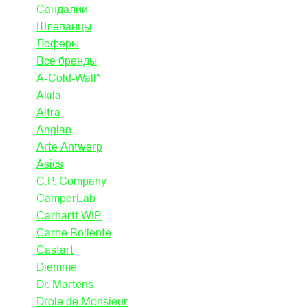
Сандалии
Шлепанцы
Лоферы
Все бренды
A-Cold-Wall*
Akila
Altra
Anglan
Arte Antwerp
Asics
C.P. Company
CamperLab
Carhartt WIP
Carne Bollente
Castart
Diemme
Dr. Martens
Drole de Monsieur