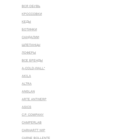
ВСЯ ОБУВЬ
КРОССОВКИ
КЕДЫ
БОТИНКИ
САНДАЛИИ
ШЛЕПАНЦЫ
ЛОФЕРЫ
ВСЕ БРЕНДЫ
A-COLD-WALL*
AKILA
ALTRA
ANGLAN
ARTE ANTWERP
ASICS
C.P. COMPANY
CAMPERLAB
CARHARTT WIP
CARNE BOLLENTE