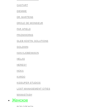
CASTART
DIEMME
DR. MARTENS
DROLE DE MONSIEUR
FAR AFIELD
FRIZMWORKS
GLEB KOSTIN .SOLUTIONS
GOLDWIN
HAN KJOBENHAVN
HELAS
HERESY
HOKA
KARDO
KIDSUPER STUDIOS
LOST MANAGEMENT CITIES
MANASTASH
Женское
ВСЯ ОДЕЖДА