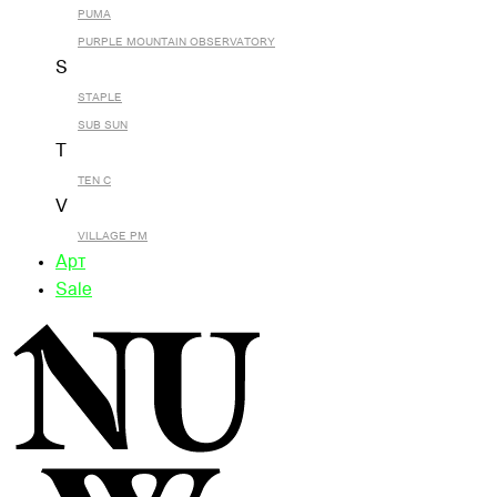
PUMA
PURPLE MOUNTAIN OBSERVATORY
S
STAPLE
SUB SUN
T
TEN C
V
VILLAGE PM
Арт
Sale