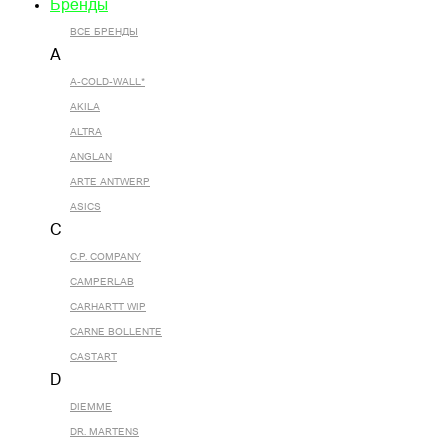
Бренды
ВСЕ БРЕНДЫ
A
A-COLD-WALL*
AKILA
ALTRA
ANGLAN
ARTE ANTWERP
ASICS
C
C.P. COMPANY
CAMPERLAB
CARHARTT WIP
CARNE BOLLENTE
CASTART
D
DIEMME
DR. MARTENS