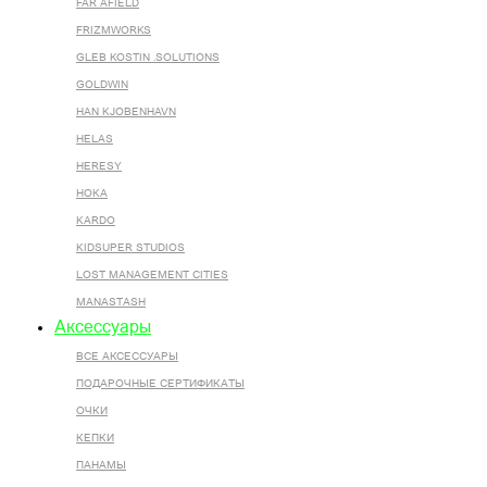
FAR AFIELD
FRIZMWORKS
GLEB KOSTIN .SOLUTIONS
GOLDWIN
HAN KJOBENHAVN
HELAS
HERESY
HOKA
KARDO
KIDSUPER STUDIOS
LOST MANAGEMENT CITIES
MANASTASH
Аксессуары
ВСЕ AКСЕССУАРЫ
ПОДАРОЧНЫЕ СЕРТИФИКАТЫ
ОЧКИ
КЕПКИ
ПАНАМЫ