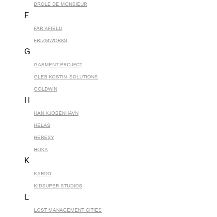
DROLE DE MONSIEUR
F
FAR AFIELD
FRIZMWORKS
G
GARMENT PROJECT
GLEB KOSTIN .SOLUTIONS
GOLDWIN
H
HAN KJOBENHAVN
HELAS
HERESY
HOKA
K
KARDO
KIDSUPER STUDIOS
L
LOST MANAGEMENT CITIES