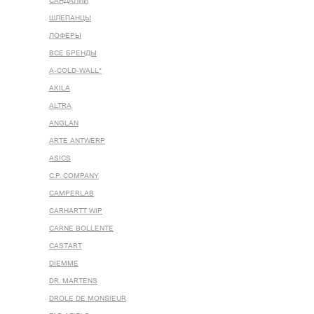
САНДАЛИИ
ШЛЕПАНЦЫ
ЛОФЕРЫ
ВСЕ БРЕНДЫ
A-COLD-WALL*
AKILA
ALTRA
ANGLAN
ARTE ANTWERP
ASICS
C.P. COMPANY
CAMPERLAB
CARHARTT WIP
CARNE BOLLENTE
CASTART
DIEMME
DR. MARTENS
DROLE DE MONSIEUR