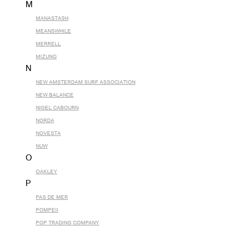
M
MANASTASH
MEANSWHILE
MERRELL
MIZUNO
N
NEW AMSTERDAM SURF ASSOCIATION
NEW BALANCE
NIGEL CABOURN
NORDA
NOVESTA
NUW
O
OAKLEY
P
PAS DE MER
POMPEII
POP TRADING COMPANY