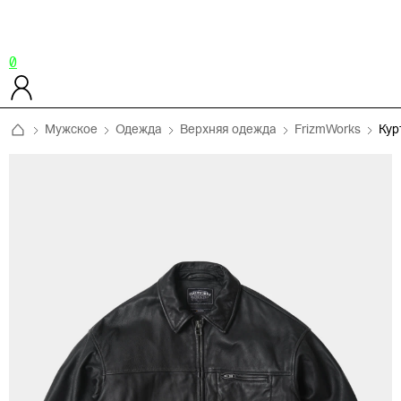
0
Мужское
Одежда
Верхняя одежда
FrizmWorks
Ку