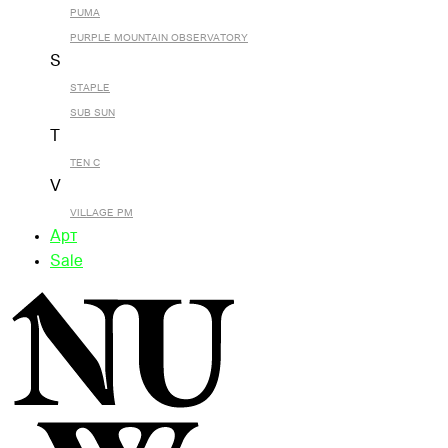
PUMA
PURPLE MOUNTAIN OBSERVATORY
S
STAPLE
SUB SUN
T
TEN C
V
VILLAGE PM
Арт
Sale