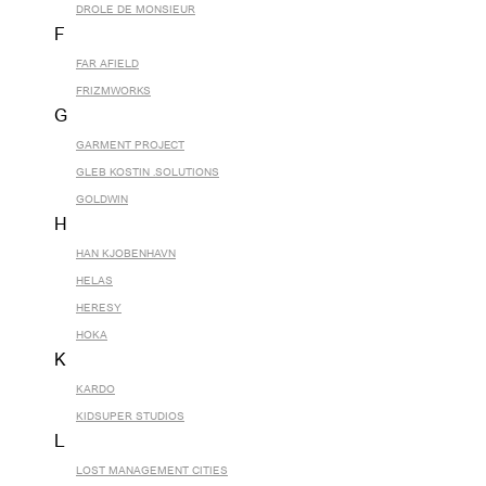
DROLE DE MONSIEUR
F
FAR AFIELD
FRIZMWORKS
G
GARMENT PROJECT
GLEB KOSTIN .SOLUTIONS
GOLDWIN
H
HAN KJOBENHAVN
HELAS
HERESY
HOKA
K
KARDO
KIDSUPER STUDIOS
L
LOST MANAGEMENT CITIES