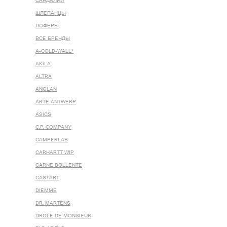
САНДАЛИИ
ШЛЕПАНЦЫ
ЛОФЕРЫ
ВСЕ БРЕНДЫ
A-COLD-WALL*
AKILA
ALTRA
ANGLAN
ARTE ANTWERP
ASICS
C.P. COMPANY
CAMPERLAB
CARHARTT WIP
CARNE BOLLENTE
CASTART
DIEMME
DR. MARTENS
DROLE DE MONSIEUR