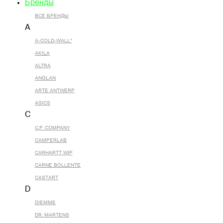
Бренды
ВСЕ БРЕНДЫ
A
A-COLD-WALL*
AKILA
ALTRA
ANGLAN
ARTE ANTWERP
ASICS
C
C.P. COMPANY
CAMPERLAB
CARHARTT WIP
CARNE BOLLENTE
CASTART
D
DIEMME
DR. MARTENS