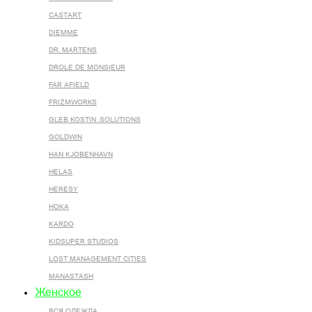
CASTART
DIEMME
DR. MARTENS
DROLE DE MONSIEUR
FAR AFIELD
FRIZMWORKS
GLEB KOSTIN .SOLUTIONS
GOLDWIN
HAN KJOBENHAVN
HELAS
HERESY
HOKA
KARDO
KIDSUPER STUDIOS
LOST MANAGEMENT CITIES
MANASTASH
Женское
ВСЯ ОДЕЖДА