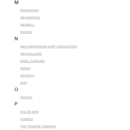
M
MANASTASH
MEANSWHILE
MERRELL
MIZUNO
N
NEW AMSTERDAM SURF ASSOCIATION
NEW BALANCE
NIGEL CABOURN
NORDA
NOVESTA
NUW
O
OAKLEY
P
PAS DE MER
POMPEII
POP TRADING COMPANY