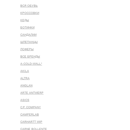
ВСЯ ОБУВЬ
КРОССОВКИ
КЕДЫ
БОТИНКИ
САНДАЛИИ
ШЛЕПАНЦЫ
ЛОФЕРЫ
ВСЕ БРЕНДЫ
A-COLD-WALL*
AKILA
ALTRA
ANGLAN
ARTE ANTWERP
ASICS
C.P. COMPANY
CAMPERLAB
CARHARTT WIP
CARNE BOLLENTE