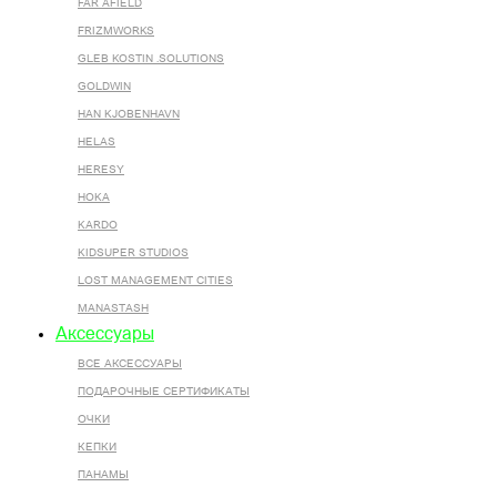
FAR AFIELD
FRIZMWORKS
GLEB KOSTIN .SOLUTIONS
GOLDWIN
HAN KJOBENHAVN
HELAS
HERESY
HOKA
KARDO
KIDSUPER STUDIOS
LOST MANAGEMENT CITIES
MANASTASH
Аксессуары
ВСЕ AКСЕССУАРЫ
ПОДАРОЧНЫЕ СЕРТИФИКАТЫ
ОЧКИ
КЕПКИ
ПАНАМЫ