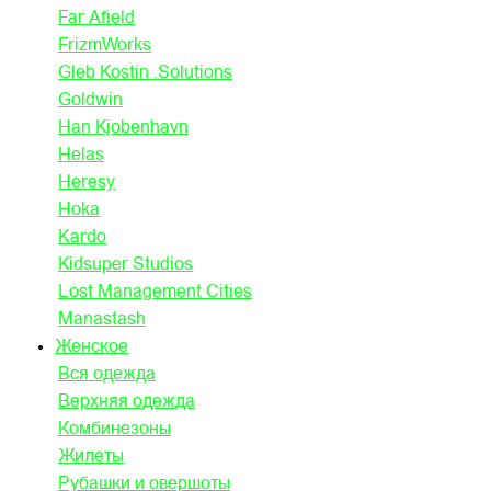
Far Afield
FrizmWorks
Gleb Kostin .Solutions
Goldwin
Han Kjobenhavn
Helas
Heresy
Hoka
Kardo
Kidsuper Studios
Lost Management Cities
Manastash
Женское
Вся одежда
Верхняя одежда
Комбинезоны
Жилеты
Рубашки и овершоты