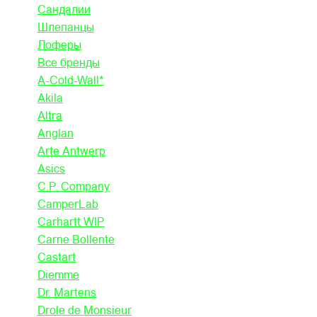
Сандалии
Шлепанцы
Лоферы
Все бренды
A-Cold-Wall*
Akila
Altra
Anglan
Arte Antwerp
Asics
C.P. Company
CamperLab
Carhartt WIP
Carne Bollente
Castart
Diemme
Dr. Martens
Drole de Monsieur