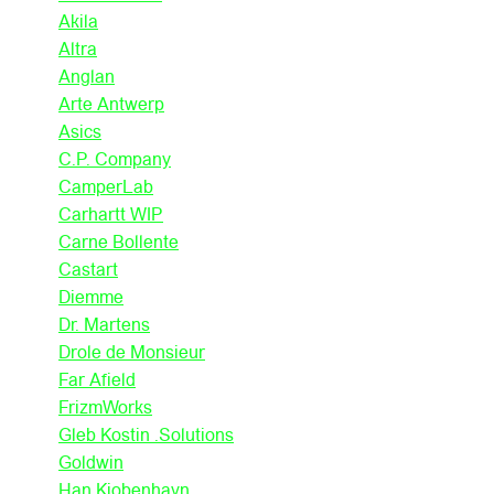
Akila
Altra
Anglan
Arte Antwerp
Asics
C.P. Company
CamperLab
Carhartt WIP
Carne Bollente
Castart
Diemme
Dr. Martens
Drole de Monsieur
Far Afield
FrizmWorks
Gleb Kostin .Solutions
Goldwin
Han Kjobenhavn