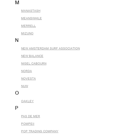
M
MANASTASH
MEANSWHILE
MERRELL
MIZUNO
N
NEW AMSTERDAM SURF ASSOCIATION
NEW BALANCE
NIGEL CABOURN
NORDA
NOVESTA
NUW
O
OAKLEY
P
PAS DE MER
POMPEII
POP TRADING COMPANY