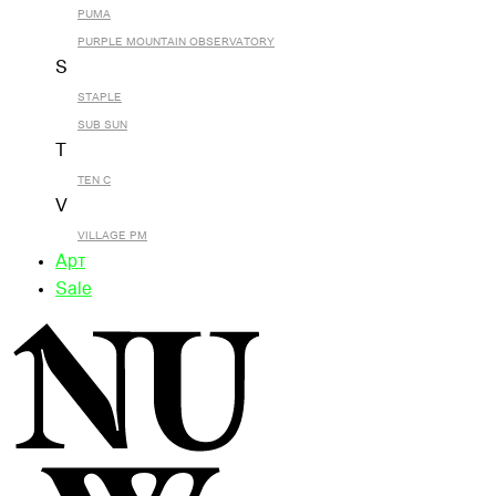
PUMA
PURPLE MOUNTAIN OBSERVATORY
S
STAPLE
SUB SUN
T
TEN C
V
VILLAGE PM
Арт
Sale