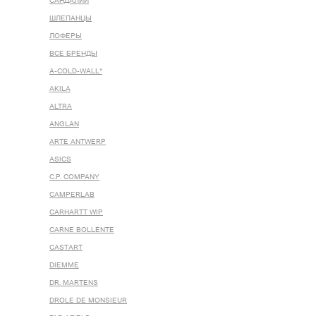
САНДАЛИИ
ШЛЕПАНЦЫ
ЛОФЕРЫ
ВСЕ БРЕНДЫ
A-COLD-WALL*
AKILA
ALTRA
ANGLAN
ARTE ANTWERP
ASICS
C.P. COMPANY
CAMPERLAB
CARHARTT WIP
CARNE BOLLENTE
CASTART
DIEMME
DR. MARTENS
DROLE DE MONSIEUR