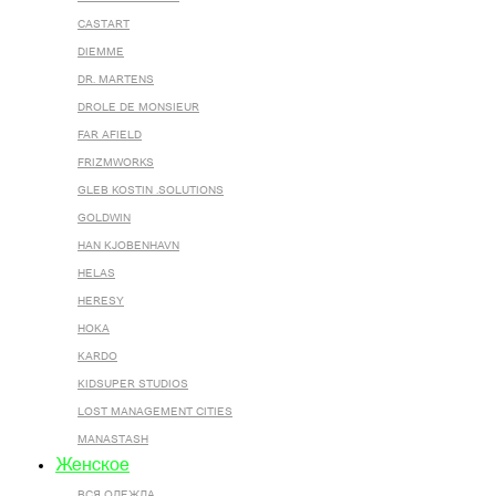
CASTART
DIEMME
DR. MARTENS
DROLE DE MONSIEUR
FAR AFIELD
FRIZMWORKS
GLEB KOSTIN .SOLUTIONS
GOLDWIN
HAN KJOBENHAVN
HELAS
HERESY
HOKA
KARDO
KIDSUPER STUDIOS
LOST MANAGEMENT CITIES
MANASTASH
Женское
ВСЯ ОДЕЖДА