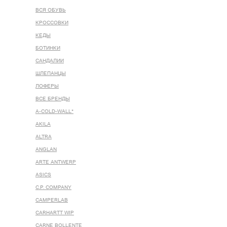
ВСЯ ОБУВЬ
КРОССОВКИ
КЕДЫ
БОТИНКИ
САНДАЛИИ
ШЛЕПАНЦЫ
ЛОФЕРЫ
ВСЕ БРЕНДЫ
A-COLD-WALL*
AKILA
ALTRA
ANGLAN
ARTE ANTWERP
ASICS
C.P. COMPANY
CAMPERLAB
CARHARTT WIP
CARNE BOLLENTE