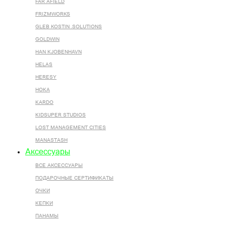
FAR AFIELD
FRIZMWORKS
GLEB KOSTIN .SOLUTIONS
GOLDWIN
HAN KJOBENHAVN
HELAS
HERESY
HOKA
KARDO
KIDSUPER STUDIOS
LOST MANAGEMENT CITIES
MANASTASH
Аксессуары
ВСЕ AКСЕССУАРЫ
ПОДАРОЧНЫЕ СЕРТИФИКАТЫ
ОЧКИ
КЕПКИ
ПАНАМЫ