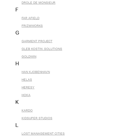
DROLE DE MONSIEUR
F
FAR AFIELD
FRIZMWORKS
G
GARMENT PROJECT
GLEB KOSTIN .SOLUTIONS
GOLDWIN
H
HAN KJOBENHAVN
HELAS
HERESY
HOKA
K
KARDO
KIDSUPER STUDIOS
L
LOST MANAGEMENT CITIES