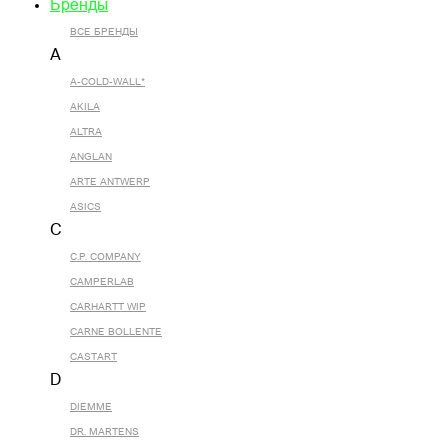
Бренды
ВСЕ БРЕНДЫ
A
A-COLD-WALL*
AKILA
ALTRA
ANGLAN
ARTE ANTWERP
ASICS
C
C.P. COMPANY
CAMPERLAB
CARHARTT WIP
CARNE BOLLENTE
CASTART
D
DIEMME
DR. MARTENS