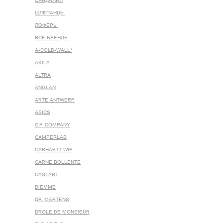
САНДАЛИИ
ШЛЕПАНЦЫ
ЛОФЕРЫ
ВСЕ БРЕНДЫ
A-COLD-WALL*
AKILA
ALTRA
ANGLAN
ARTE ANTWERP
ASICS
C.P. COMPANY
CAMPERLAB
CARHARTT WIP
CARNE BOLLENTE
CASTART
DIEMME
DR. MARTENS
DROLE DE MONSIEUR