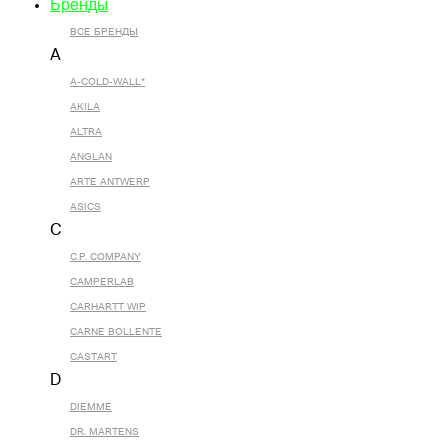
Бренды
ВСЕ БРЕНДЫ
A
A-COLD-WALL*
AKILA
ALTRA
ANGLAN
ARTE ANTWERP
ASICS
C
C.P. COMPANY
CAMPERLAB
CARHARTT WIP
CARNE BOLLENTE
CASTART
D
DIEMME
DR. MARTENS