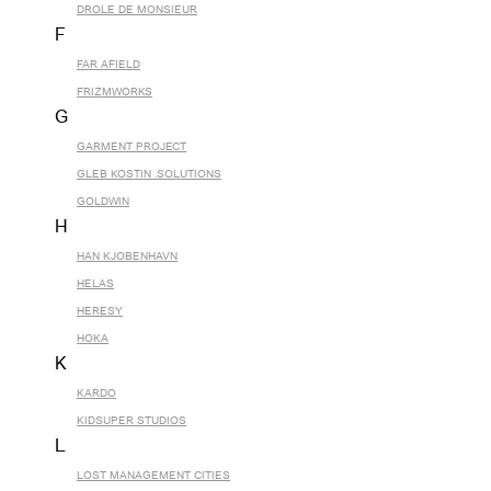
DROLE DE MONSIEUR
F
FAR AFIELD
FRIZMWORKS
G
GARMENT PROJECT
GLEB KOSTIN .SOLUTIONS
GOLDWIN
H
HAN KJOBENHAVN
HELAS
HERESY
HOKA
K
KARDO
KIDSUPER STUDIOS
L
LOST MANAGEMENT CITIES