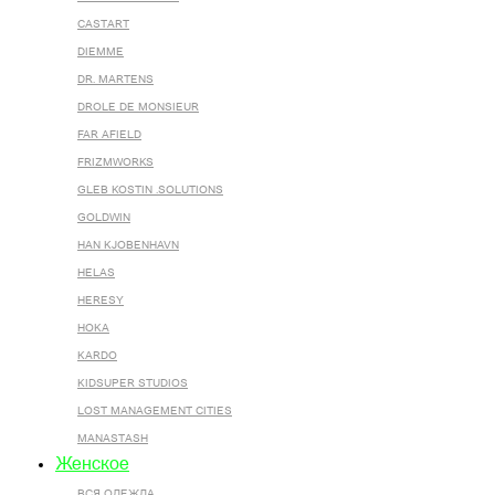
CASTART
DIEMME
DR. MARTENS
DROLE DE MONSIEUR
FAR AFIELD
FRIZMWORKS
GLEB KOSTIN .SOLUTIONS
GOLDWIN
HAN KJOBENHAVN
HELAS
HERESY
HOKA
KARDO
KIDSUPER STUDIOS
LOST MANAGEMENT CITIES
MANASTASH
Женское
ВСЯ ОДЕЖДА