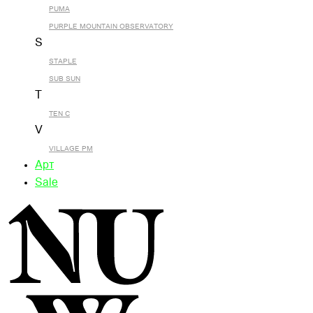
PUMA
PURPLE MOUNTAIN OBSERVATORY
S
STAPLE
SUB SUN
T
TEN C
V
VILLAGE PM
Арт
Sale