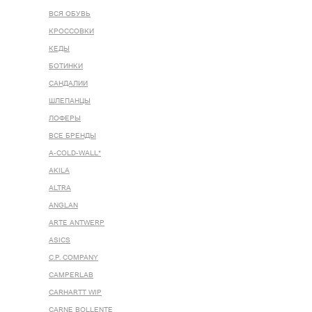
ВСЯ ОБУВЬ
КРОССОВКИ
КЕДЫ
БОТИНКИ
САНДАЛИИ
ШЛЕПАНЦЫ
ЛОФЕРЫ
ВСЕ БРЕНДЫ
A-COLD-WALL*
AKILA
ALTRA
ANGLAN
ARTE ANTWERP
ASICS
C.P. COMPANY
CAMPERLAB
CARHARTT WIP
CARNE BOLLENTE