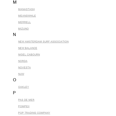
M
MANASTASH
MEANSWHILE
MERRELL
MIZUNO
N
NEW AMSTERDAM SURF ASSOCIATION
NEW BALANCE
NIGEL CABOURN
NORDA
NOVESTA
NUW
O
OAKLEY
P
PAS DE MER
POMPEII
POP TRADING COMPANY