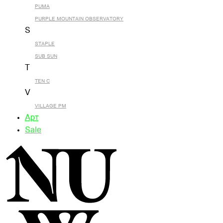
PUMA
PURPLE MOUNTAIN OBSERVATORY
S
STAPLE
SUB SUN
T
TEN C
V
VILLAGE PM
Арт
Sale