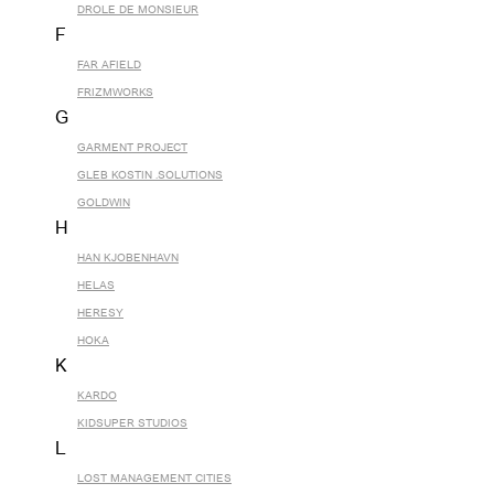
DROLE DE MONSIEUR
F
FAR AFIELD
FRIZMWORKS
G
GARMENT PROJECT
GLEB KOSTIN .SOLUTIONS
GOLDWIN
H
HAN KJOBENHAVN
HELAS
HERESY
HOKA
K
KARDO
KIDSUPER STUDIOS
L
LOST MANAGEMENT CITIES