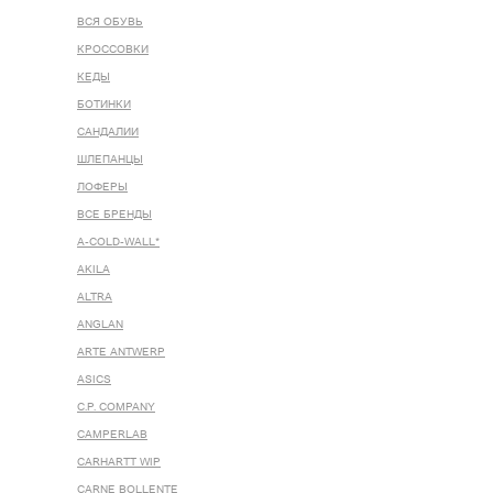
ВСЯ ОБУВЬ
КРОССОВКИ
КЕДЫ
БОТИНКИ
САНДАЛИИ
ШЛЕПАНЦЫ
ЛОФЕРЫ
ВСЕ БРЕНДЫ
A-COLD-WALL*
AKILA
ALTRA
ANGLAN
ARTE ANTWERP
ASICS
C.P. COMPANY
CAMPERLAB
CARHARTT WIP
CARNE BOLLENTE