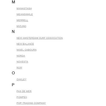
M
MANASTASH
MEANSWHILE
MERRELL
MIZUNO
N
NEW AMSTERDAM SURF ASSOCIATION
NEW BALANCE
NIGEL CABOURN
NORDA
NOVESTA
NUW
O
OAKLEY
P
PAS DE MER
POMPEII
POP TRADING COMPANY