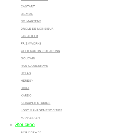
CASTART
DIEMME
DR. MARTENS
DROLE DE MONSIEUR
FAR AFIELD
FRIZMWORKS
GLEB KOSTIN .SOLUTIONS
GOLDWIN
HAN KJOBENHAVN
HELAS
HERESY
HOKA
KARDO
KIDSUPER STUDIOS
LOST MANAGEMENT CITIES
MANASTASH
Женское
ВСЯ ОДЕЖДА