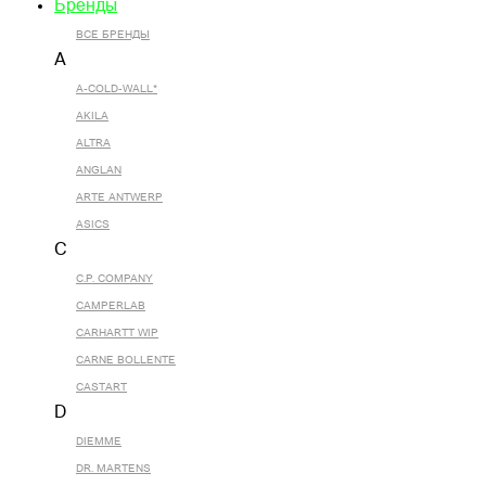
Бренды
ВСЕ БРЕНДЫ
A
A-COLD-WALL*
AKILA
ALTRA
ANGLAN
ARTE ANTWERP
ASICS
C
C.P. COMPANY
CAMPERLAB
CARHARTT WIP
CARNE BOLLENTE
CASTART
D
DIEMME
DR. MARTENS