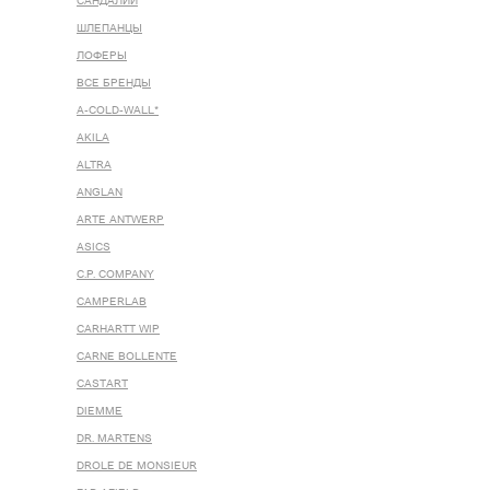
САНДАЛИИ
ШЛЕПАНЦЫ
ЛОФЕРЫ
ВСЕ БРЕНДЫ
A-COLD-WALL*
AKILA
ALTRA
ANGLAN
ARTE ANTWERP
ASICS
C.P. COMPANY
CAMPERLAB
CARHARTT WIP
CARNE BOLLENTE
CASTART
DIEMME
DR. MARTENS
DROLE DE MONSIEUR