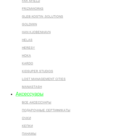
FAR AFIELD
FRIZMWORKS
GLEB KOSTIN .SOLUTIONS
GOLDWIN
HAN KJOBENHAVN
HELAS
HERESY
HOKA
KARDO
KIDSUPER STUDIOS
LOST MANAGEMENT CITIES
MANASTASH
Аксессуары
ВСЕ AКСЕССУАРЫ
ПОДАРОЧНЫЕ СЕРТИФИКАТЫ
ОЧКИ
КЕПКИ
ПАНАМЫ