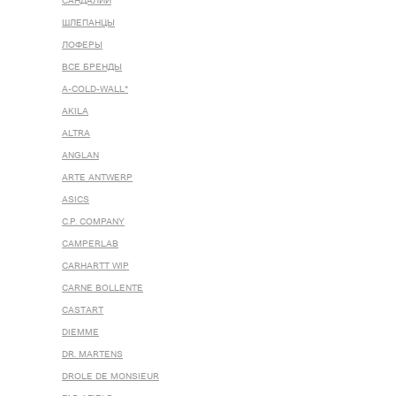
САНДАЛИИ
ШЛЕПАНЦЫ
ЛОФЕРЫ
ВСЕ БРЕНДЫ
A-COLD-WALL*
AKILA
ALTRA
ANGLAN
ARTE ANTWERP
ASICS
C.P. COMPANY
CAMPERLAB
CARHARTT WIP
CARNE BOLLENTE
CASTART
DIEMME
DR. MARTENS
DROLE DE MONSIEUR