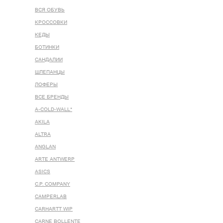
ВСЯ ОБУВЬ
КРОССОВКИ
КЕДЫ
БОТИНКИ
САНДАЛИИ
ШЛЕПАНЦЫ
ЛОФЕРЫ
ВСЕ БРЕНДЫ
A-COLD-WALL*
AKILA
ALTRA
ANGLAN
ARTE ANTWERP
ASICS
C.P. COMPANY
CAMPERLAB
CARHARTT WIP
CARNE BOLLENTE