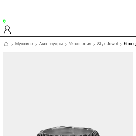
0
Мужское
Аксессуары
Украшения
Styx Jewel
Коль