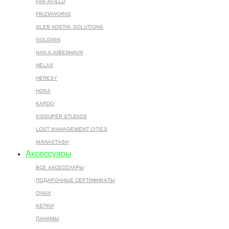
FAR AFIELD
FRIZMWORKS
GLEB KOSTIN .SOLUTIONS
GOLDWIN
HAN KJOBENHAVN
HELAS
HERESY
HOKA
KARDO
KIDSUPER STUDIOS
LOST MANAGEMENT CITIES
MANASTASH
Аксессуары
ВСЕ AКСЕССУАРЫ
ПОДАРОЧНЫЕ СЕРТИФИКАТЫ
ОЧКИ
КЕПКИ
ПАНАМЫ