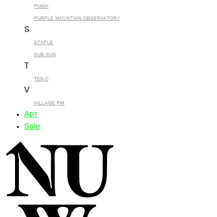
PUMA
PURPLE MOUNTAIN OBSERVATORY
S
STAPLE
SUB SUN
T
TEN C
V
VILLAGE PM
Арт
Sale