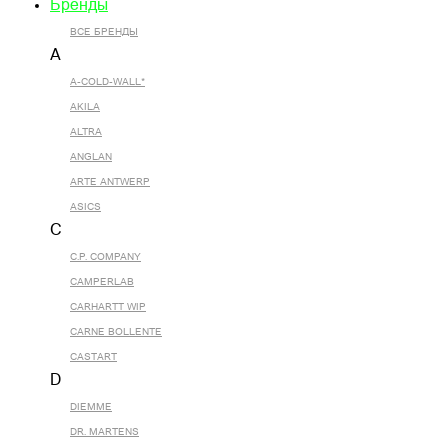
Бренды
ВСЕ БРЕНДЫ
A
A-COLD-WALL*
AKILA
ALTRA
ANGLAN
ARTE ANTWERP
ASICS
C
C.P. COMPANY
CAMPERLAB
CARHARTT WIP
CARNE BOLLENTE
CASTART
D
DIEMME
DR. MARTENS