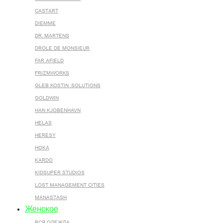
CASTART
DIEMME
DR. MARTENS
DROLE DE MONSIEUR
FAR AFIELD
FRIZMWORKS
GLEB KOSTIN .SOLUTIONS
GOLDWIN
HAN KJOBENHAVN
HELAS
HERESY
HOKA
KARDO
KIDSUPER STUDIOS
LOST MANAGEMENT CITIES
MANASTASH
Женское
ВСЯ ОДЕЖДА