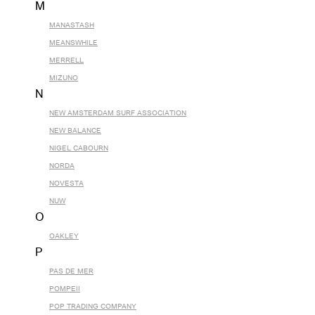
M
MANASTASH
MEANSWHILE
MERRELL
MIZUNO
N
NEW AMSTERDAM SURF ASSOCIATION
NEW BALANCE
NIGEL CABOURN
NORDA
NOVESTA
NUW
O
OAKLEY
P
PAS DE MER
POMPEII
POP TRADING COMPANY