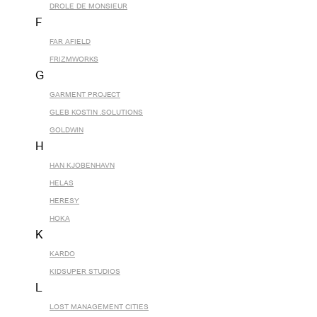
DROLE DE MONSIEUR
F
FAR AFIELD
FRIZMWORKS
G
GARMENT PROJECT
GLEB KOSTIN .SOLUTIONS
GOLDWIN
H
HAN KJOBENHAVN
HELAS
HERESY
HOKA
K
KARDO
KIDSUPER STUDIOS
L
LOST MANAGEMENT CITIES