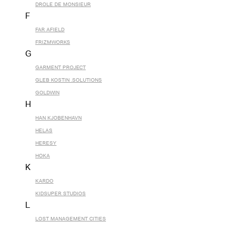
DROLE DE MONSIEUR
F
FAR AFIELD
FRIZMWORKS
G
GARMENT PROJECT
GLEB KOSTIN .SOLUTIONS
GOLDWIN
H
HAN KJOBENHAVN
HELAS
HERESY
HOKA
K
KARDO
KIDSUPER STUDIOS
L
LOST MANAGEMENT CITIES