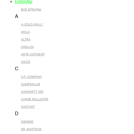
Бренды
ВСЕ БРЕНДЫ
A
A-COLD-WALL*
AKILA
ALTRA
ANGLAN
ARTE ANTWERP
ASICS
C
C.P. COMPANY
CAMPERLAB
CARHARTT WIP
CARNE BOLLENTE
CASTART
D
DIEMME
DR. MARTENS