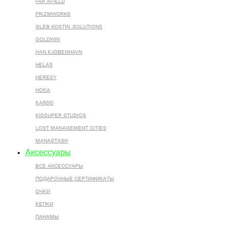
FAR AFIELD
FRIZMWORKS
GLEB KOSTIN .SOLUTIONS
GOLDWIN
HAN KJOBENHAVN
HELAS
HERESY
HOKA
KARDO
KIDSUPER STUDIOS
LOST MANAGEMENT CITIES
MANASTASH
Аксессуары
ВСЕ AКСЕССУАРЫ
ПОДАРОЧНЫЕ СЕРТИФИКАТЫ
ОЧКИ
КЕПКИ
ПАНАМЫ