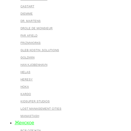
CASTART
DIEMME
DR. MARTENS
DROLE DE MONSIEUR
FAR AFIELD
FRIZMWORKS
GLEB KOSTIN .SOLUTIONS
GOLDWIN
HAN KJOBENHAVN
HELAS
HERESY
HOKA
KARDO
KIDSUPER STUDIOS
LOST MANAGEMENT CITIES
MANASTASH
Женское
ВСЯ ОДЕЖДА