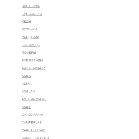
ВСЯ ОБУВЬ
КРОССОВКИ
КЕДЫ
БОТИНКИ
САНДАЛИИ
ШЛЕПАНЦЫ
ЛОФЕРЫ
ВСЕ БРЕНДЫ
A-COLD-WALL*
AKILA
ALTRA
ANGLAN
ARTE ANTWERP
ASICS
C.P. COMPANY
CAMPERLAB
CARHARTT WIP
CARNE BOLLENTE