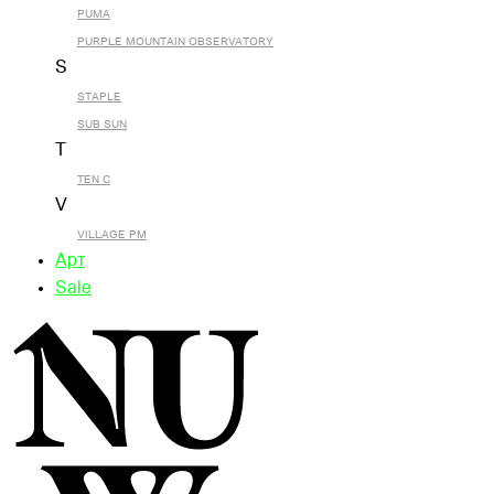
PUMA
PURPLE MOUNTAIN OBSERVATORY
S
STAPLE
SUB SUN
T
TEN C
V
VILLAGE PM
Арт
Sale