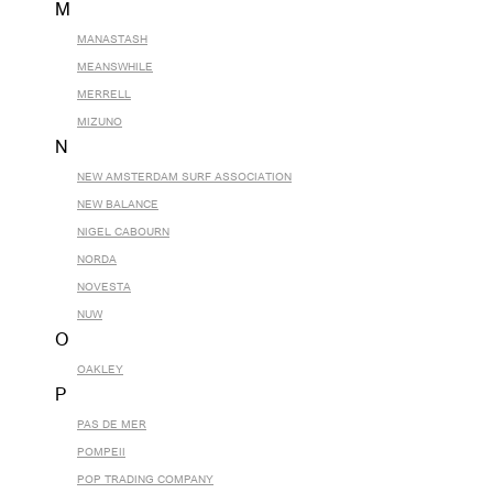
M
MANASTASH
MEANSWHILE
MERRELL
MIZUNO
N
NEW AMSTERDAM SURF ASSOCIATION
NEW BALANCE
NIGEL CABOURN
NORDA
NOVESTA
NUW
O
OAKLEY
P
PAS DE MER
POMPEII
POP TRADING COMPANY