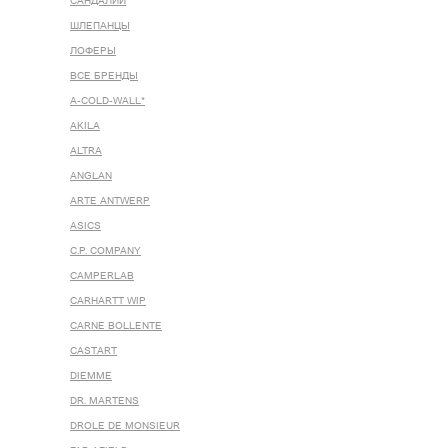
САНДАЛИИ
ШЛЕПАНЦЫ
ЛОФЕРЫ
ВСЕ БРЕНДЫ
A-COLD-WALL*
AKILA
ALTRA
ANGLAN
ARTE ANTWERP
ASICS
C.P. COMPANY
CAMPERLAB
CARHARTT WIP
CARNE BOLLENTE
CASTART
DIEMME
DR. MARTENS
DROLE DE MONSIEUR