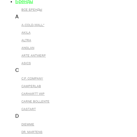
Бренды
ВСЕ БРЕНДЫ
A
A-COLD-WALL*
AKILA
ALTRA
ANGLAN
ARTE ANTWERP
ASICS
C
C.P. COMPANY
CAMPERLAB
CARHARTT WIP
CARNE BOLLENTE
CASTART
D
DIEMME
DR. MARTENS