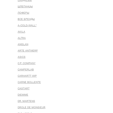
САНДАЛИИ
ШЛЕПАНЦЫ
ЛОФЕРЫ
ВСЕ БРЕНДЫ
A-COLD-WALL*
AKILA
ALTRA
ANGLAN
ARTE ANTWERP
ASICS
C.P. COMPANY
CAMPERLAB
CARHARTT WIP
CARNE BOLLENTE
CASTART
DIEMME
DR. MARTENS
DROLE DE MONSIEUR