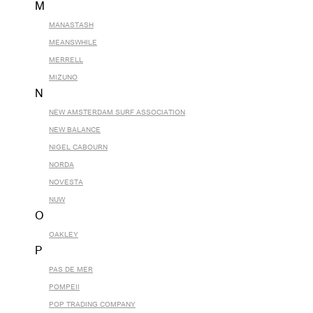
M
MANASTASH
MEANSWHILE
MERRELL
MIZUNO
N
NEW AMSTERDAM SURF ASSOCIATION
NEW BALANCE
NIGEL CABOURN
NORDA
NOVESTA
NUW
O
OAKLEY
P
PAS DE MER
POMPEII
POP TRADING COMPANY