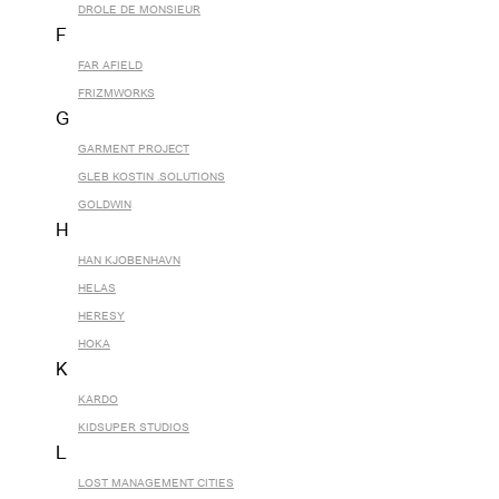
DROLE DE MONSIEUR
F
FAR AFIELD
FRIZMWORKS
G
GARMENT PROJECT
GLEB KOSTIN .SOLUTIONS
GOLDWIN
H
HAN KJOBENHAVN
HELAS
HERESY
HOKA
K
KARDO
KIDSUPER STUDIOS
L
LOST MANAGEMENT CITIES