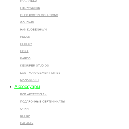
FAR AFIELD
FRIZMWORKS
GLEB KOSTIN .SOLUTIONS
GOLDWIN
HAN KJOBENHAVN
HELAS
HERESY
HOKA
KARDO
KIDSUPER STUDIOS
LOST MANAGEMENT CITIES
MANASTASH
Аксессуары
ВСЕ AКСЕССУАРЫ
ПОДАРОЧНЫЕ СЕРТИФИКАТЫ
ОЧКИ
КЕПКИ
ПАНАМЫ