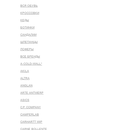
ВСЯ ОБУВЬ
КРОССОВКИ
КЕДЫ
БОТИНКИ
САНДАЛИИ
ШЛЕПАНЦЫ
ЛОФЕРЫ
ВСЕ БРЕНДЫ
A-COLD-WALL*
AKILA
ALTRA
ANGLAN
ARTE ANTWERP
ASICS
C.P. COMPANY
CAMPERLAB
CARHARTT WIP
CARNE BOLLENTE