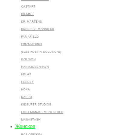
CASTART
DIEMME
DR. MARTENS
DROLE DE MONSIEUR
FAR AFIELD
FRIZMWORKS
GLEB KOSTIN .SOLUTIONS
GOLDWIN
HAN KJOBENHAVN
HELAS
HERESY
HOKA
KARDO
KIDSUPER STUDIOS
LOST MANAGEMENT CITIES
MANASTASH
Женское
ВСЯ ОДЕЖДА