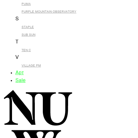
PUMA
PURPLE MOUNTAIN OBSERVATORY
S
STAPLE
SUB SUN
T
TEN C
V
VILLAGE PM
Арт
Sale