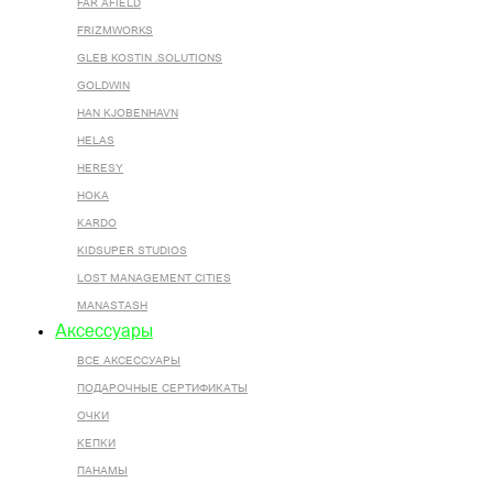
FAR AFIELD
FRIZMWORKS
GLEB KOSTIN .SOLUTIONS
GOLDWIN
HAN KJOBENHAVN
HELAS
HERESY
HOKA
KARDO
KIDSUPER STUDIOS
LOST MANAGEMENT CITIES
MANASTASH
Аксессуары
ВСЕ AКСЕССУАРЫ
ПОДАРОЧНЫЕ СЕРТИФИКАТЫ
ОЧКИ
КЕПКИ
ПАНАМЫ