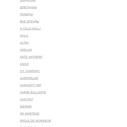
САНДАЛИИ
ШЛЕПАНЦЫ
ЛОФЕРЫ
ВСЕ БРЕНДЫ
A-COLD-WALL*
AKILA
ALTRA
ANGLAN
ARTE ANTWERP
ASICS
C.P. COMPANY
CAMPERLAB
CARHARTT WIP
CARNE BOLLENTE
CASTART
DIEMME
DR. MARTENS
DROLE DE MONSIEUR