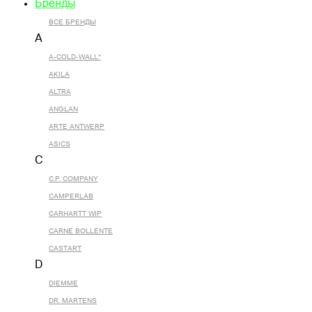
Бренды
ВСЕ БРЕНДЫ
A
A-COLD-WALL*
AKILA
ALTRA
ANGLAN
ARTE ANTWERP
ASICS
C
C.P. COMPANY
CAMPERLAB
CARHARTT WIP
CARNE BOLLENTE
CASTART
D
DIEMME
DR. MARTENS