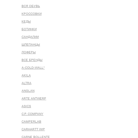
ВСЯ ОБУВЬ
КРОССОВКИ
КЕДЫ
БОТИНКИ
САНДАЛИИ
ШЛЕПАНЦЫ
ЛОФЕРЫ
ВСЕ БРЕНДЫ
A-COLD-WALL*
AKILA
ALTRA
ANGLAN
ARTE ANTWERP
ASICS
C.P. COMPANY
CAMPERLAB
CARHARTT WIP
CARNE BOLLENTE