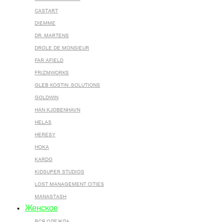
CASTART
DIEMME
DR. MARTENS
DROLE DE MONSIEUR
FAR AFIELD
FRIZMWORKS
GLEB KOSTIN .SOLUTIONS
GOLDWIN
HAN KJOBENHAVN
HELAS
HERESY
HOKA
KARDO
KIDSUPER STUDIOS
LOST MANAGEMENT CITIES
MANASTASH
Женское
ВСЯ ОДЕЖДА