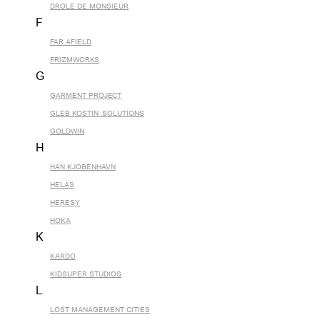
DROLE DE MONSIEUR
F
FAR AFIELD
FRIZMWORKS
G
GARMENT PROJECT
GLEB KOSTIN .SOLUTIONS
GOLDWIN
H
HAN KJOBENHAVN
HELAS
HERESY
HOKA
K
KARDO
KIDSUPER STUDIOS
L
LOST MANAGEMENT CITIES