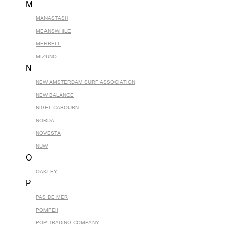
M
MANASTASH
MEANSWHILE
MERRELL
MIZUNO
N
NEW AMSTERDAM SURF ASSOCIATION
NEW BALANCE
NIGEL CABOURN
NORDA
NOVESTA
NUW
O
OAKLEY
P
PAS DE MER
POMPEII
POP TRADING COMPANY