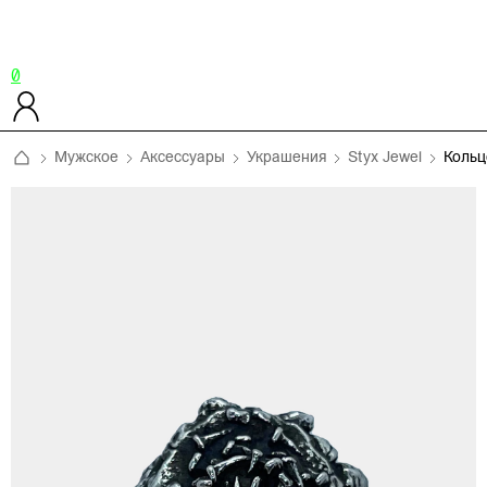
0
Мужское
Аксессуары
Украшения
Styx Jewel
Коль