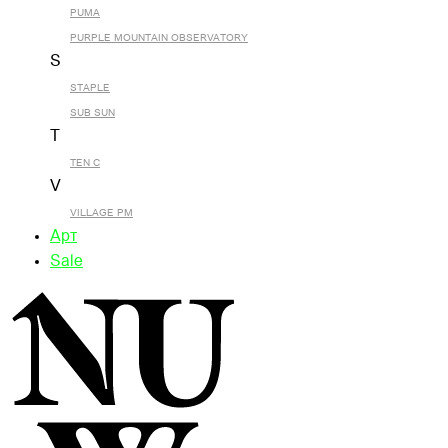
PUMA
PURPLE MOUNTAIN OBSERVATORY
S
STAPLE
SUB SUN
T
TEN C
V
VILLAGE PM
Арт
Sale