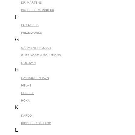
DR. MARTENS
DROLE DE MONSIEUR
F
FAR AFIELD
FRIZMWORKS
G
GARMENT PROJECT
GLEB KOSTIN .SOLUTIONS
GOLDWIN
H
HAN KJOBENHAVN
HELAS
HERESY
HOKA
K
KARDO
KIDSUPER STUDIOS
L