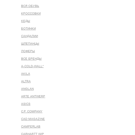
ВСЯ ОБУВЬ
КРОССОВКИ
КЕДЫ
БОТИНКИ
САНДАЛИИ
ШЛЕПАНЦЫ
ЛОФЕРЫ
ВСЕ БРЕНДЫ
A-COLD-WALL*
AKILA
ALTRA
ANGLAN
ARTE ANTWERP
ASICS
C.P. COMPANY
CAD MAGAZINE
CAMPERLAB
CARHARTT WIP