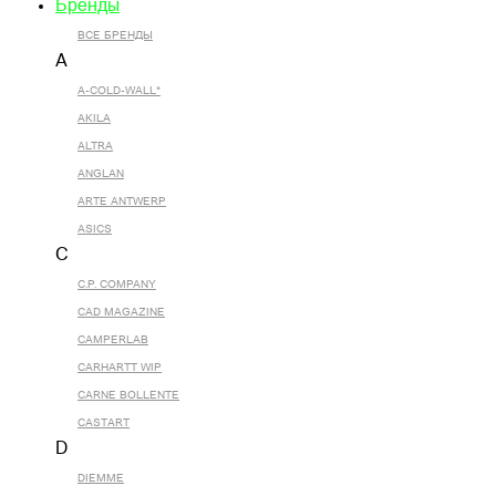
Бренды
ВСЕ БРЕНДЫ
A
A-COLD-WALL*
AKILA
ALTRA
ANGLAN
ARTE ANTWERP
ASICS
C
C.P. COMPANY
CAD MAGAZINE
CAMPERLAB
CARHARTT WIP
CARNE BOLLENTE
CASTART
D
DIEMME