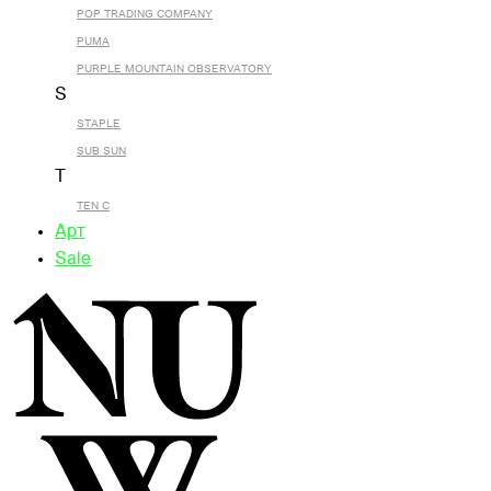
POP TRADING COMPANY
PUMA
PURPLE MOUNTAIN OBSERVATORY
S
STAPLE
SUB SUN
T
TEN C
Арт
Sale