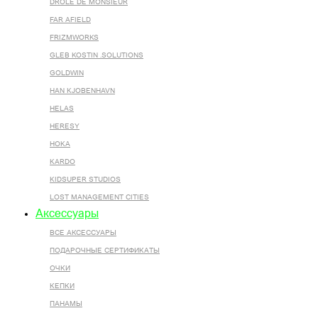
DROLE DE MONSIEUR
FAR AFIELD
FRIZMWORKS
GLEB KOSTIN .SOLUTIONS
GOLDWIN
HAN KJOBENHAVN
HELAS
HERESY
HOKA
KARDO
KIDSUPER STUDIOS
LOST MANAGEMENT CITIES
Аксессуары
ВСЕ AКСЕССУАРЫ
ПОДАРОЧНЫЕ СЕРТИФИКАТЫ
ОЧКИ
КЕПКИ
ПАНАМЫ