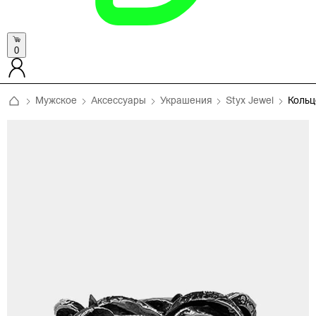
0
Мужское
Аксессуары
Украшения
Styx Jewel
Коль