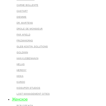
CARNE BOLLENTE
CASTART
DIEMME
DR. MARTENS
DROLE DE MONSIEUR
FAR AFIELD
FRIZMWORKS
GLEB KOSTIN .SOLUTIONS
GOLDWIN
HAN KJOBENHAVN
HELAS
HERESY
HOKA
KARDO
KIDSUPER STUDIOS
LOST MANAGEMENT CITIES
Женское
ВСЯ ОДЕЖДА