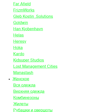
Far Afield
FrizmWorks
Gleb Kostin .Solutions
Goldwin
Han Kjobenhavn
Helas
Heresy
Hoka
Kardo
Kidsuper Studios
Lost Management Cities
Manastash
Женское
Вся одежда
Верхняя одежда
Комбинезоны
Жилеты
Рубашки и овершоты