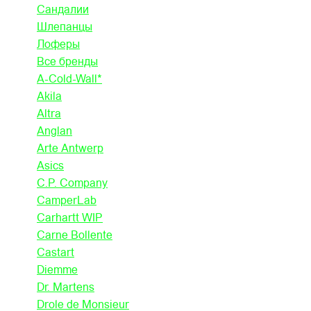
Сандалии
Шлепанцы
Лоферы
Все бренды
A-Cold-Wall*
Akila
Altra
Anglan
Arte Antwerp
Asics
C.P. Company
CamperLab
Carhartt WIP
Carne Bollente
Castart
Diemme
Dr. Martens
Drole de Monsieur