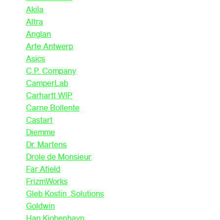
Akila
Altra
Anglan
Arte Antwerp
Asics
C.P. Company
CamperLab
Carhartt WIP
Carne Bollente
Castart
Diemme
Dr. Martens
Drole de Monsieur
Far Afield
FrizmWorks
Gleb Kostin .Solutions
Goldwin
Han Kjobenhavn