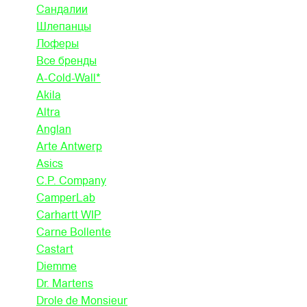
Сандалии
Шлепанцы
Лоферы
Все бренды
A-Cold-Wall*
Akila
Altra
Anglan
Arte Antwerp
Asics
C.P. Company
CamperLab
Carhartt WIP
Carne Bollente
Castart
Diemme
Dr. Martens
Drole de Monsieur