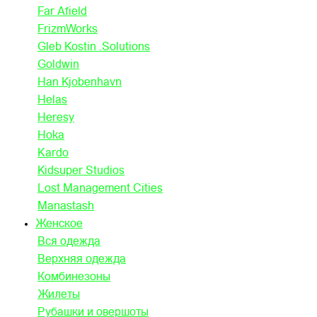
Far Afield
FrizmWorks
Gleb Kostin .Solutions
Goldwin
Han Kjobenhavn
Helas
Heresy
Hoka
Kardo
Kidsuper Studios
Lost Management Cities
Manastash
Женское
Вся одежда
Верхняя одежда
Комбинезоны
Жилеты
Рубашки и овершоты