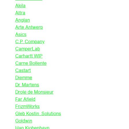
Akila
Altra
Anglan
Arte Antwerp
Asics
C.P. Company
CamperLab
Carhartt WIP
Carne Bollente
Castart
Diemme
Dr. Martens
Drole de Monsieur
Far Afield
FrizmWorks
Gleb Kostin .Solutions
Goldwin
Han Kjobenhavn