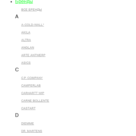
Бренды
ВСЕ БРЕНДЫ
A
A-COLD-WALL*
AKILA
ALTRA
ANGLAN
ARTE ANTWERP
ASICS
C
C.P. COMPANY
CAMPERLAB
CARHARTT WIP
CARNE BOLLENTE
CASTART
D
DIEMME
DR. MARTENS