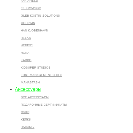
FAR AFIELD
FRIZMWORKS
GLEB KOSTIN .SOLUTIONS
GOLDWIN
HAN KJOBENHAVN
HELAS
HERESY
HOKA
KARDO
KIDSUPER STUDIOS
LOST MANAGEMENT CITIES
MANASTASH
Аксессуары
ВСЕ AКСЕССУАРЫ
ПОДАРОЧНЫЕ СЕРТИФИКАТЫ
ОЧКИ
КЕПКИ
ПАНАМЫ