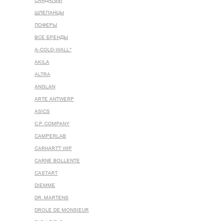
САНДАЛИИ
ШЛЕПАНЦЫ
ЛОФЕРЫ
ВСЕ БРЕНДЫ
A-COLD-WALL*
AKILA
ALTRA
ANGLAN
ARTE ANTWERP
ASICS
C.P. COMPANY
CAMPERLAB
CARHARTT WIP
CARNE BOLLENTE
CASTART
DIEMME
DR. MARTENS
DROLE DE MONSIEUR