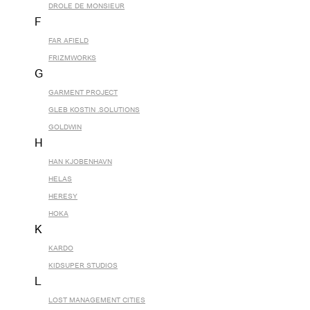
DROLE DE MONSIEUR
F
FAR AFIELD
FRIZMWORKS
G
GARMENT PROJECT
GLEB KOSTIN .SOLUTIONS
GOLDWIN
H
HAN KJOBENHAVN
HELAS
HERESY
HOKA
K
KARDO
KIDSUPER STUDIOS
L
LOST MANAGEMENT CITIES