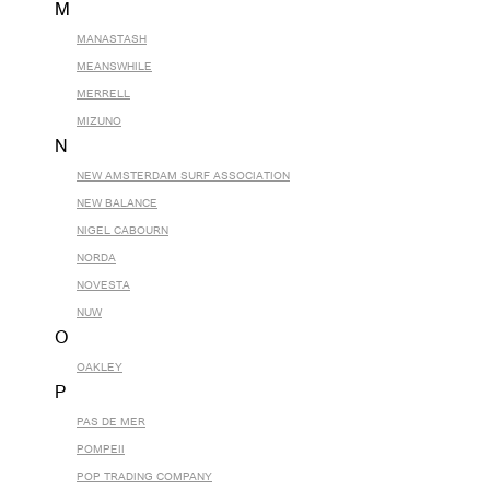
M
MANASTASH
MEANSWHILE
MERRELL
MIZUNO
N
NEW AMSTERDAM SURF ASSOCIATION
NEW BALANCE
NIGEL CABOURN
NORDA
NOVESTA
NUW
O
OAKLEY
P
PAS DE MER
POMPEII
POP TRADING COMPANY