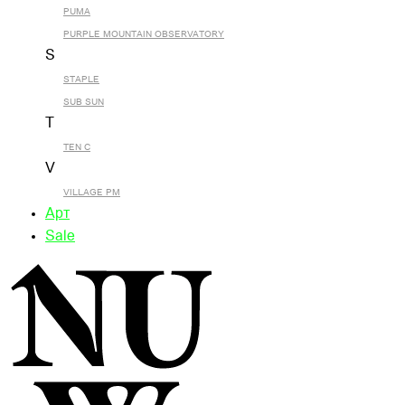
PUMA
PURPLE MOUNTAIN OBSERVATORY
S
STAPLE
SUB SUN
T
TEN C
V
VILLAGE PM
Арт
Sale