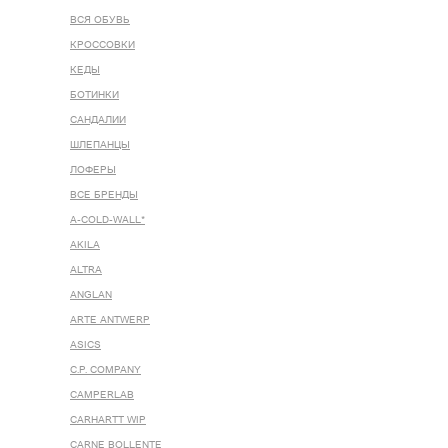
ВСЯ ОБУВЬ
КРОССОВКИ
КЕДЫ
БОТИНКИ
САНДАЛИИ
ШЛЕПАНЦЫ
ЛОФЕРЫ
ВСЕ БРЕНДЫ
A-COLD-WALL*
AKILA
ALTRA
ANGLAN
ARTE ANTWERP
ASICS
C.P. COMPANY
CAMPERLAB
CARHARTT WIP
CARNE BOLLENTE