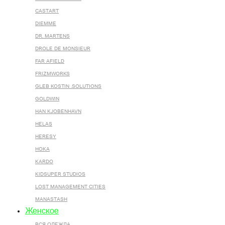
CASTART
DIEMME
DR. MARTENS
DROLE DE MONSIEUR
FAR AFIELD
FRIZMWORKS
GLEB KOSTIN .SOLUTIONS
GOLDWIN
HAN KJOBENHAVN
HELAS
HERESY
HOKA
KARDO
KIDSUPER STUDIOS
LOST MANAGEMENT CITIES
MANASTASH
Женское
ВСЯ ОДЕЖДА