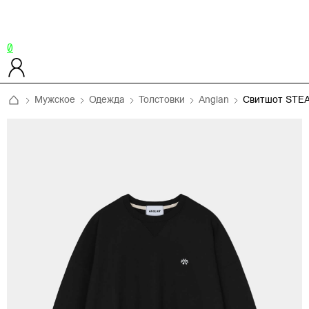
0
Мужское
Одежда
Толстовки
Anglan
Свитшот STE