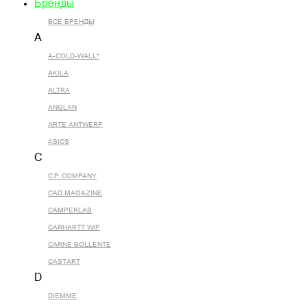
Бренды
ВСЕ БРЕНДЫ
A
A-COLD-WALL*
AKILA
ALTRA
ANGLAN
ARTE ANTWERP
ASICS
C
C.P. COMPANY
CAD MAGAZINE
CAMPERLAB
CARHARTT WIP
CARNE BOLLENTE
CASTART
D
DIEMME