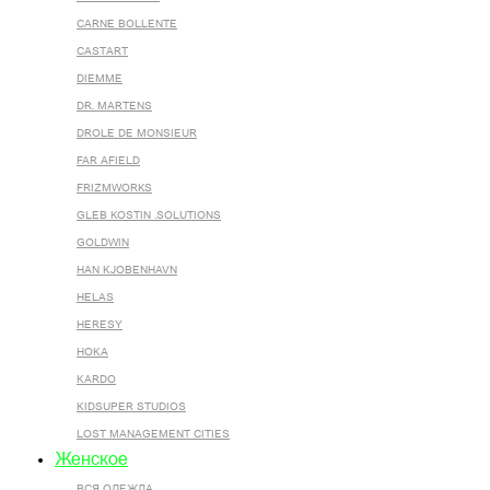
CARNE BOLLENTE
CASTART
DIEMME
DR. MARTENS
DROLE DE MONSIEUR
FAR AFIELD
FRIZMWORKS
GLEB KOSTIN .SOLUTIONS
GOLDWIN
HAN KJOBENHAVN
HELAS
HERESY
HOKA
KARDO
KIDSUPER STUDIOS
LOST MANAGEMENT CITIES
Женское
ВСЯ ОДЕЖДА