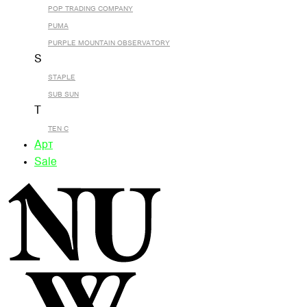
POP TRADING COMPANY
PUMA
PURPLE MOUNTAIN OBSERVATORY
S
STAPLE
SUB SUN
T
TEN C
Арт
Sale