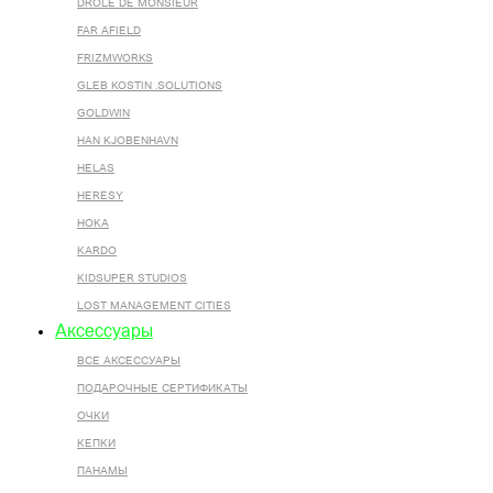
DROLE DE MONSIEUR
FAR AFIELD
FRIZMWORKS
GLEB KOSTIN .SOLUTIONS
GOLDWIN
HAN KJOBENHAVN
HELAS
HERESY
HOKA
KARDO
KIDSUPER STUDIOS
LOST MANAGEMENT CITIES
Аксессуары
ВСЕ AКСЕССУАРЫ
ПОДАРОЧНЫЕ СЕРТИФИКАТЫ
ОЧКИ
КЕПКИ
ПАНАМЫ