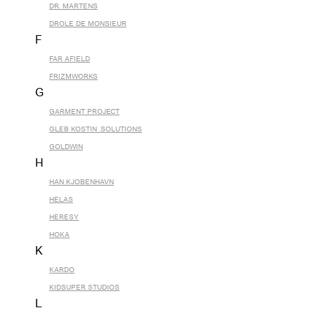
DR. MARTENS
DROLE DE MONSIEUR
F
FAR AFIELD
FRIZMWORKS
G
GARMENT PROJECT
GLEB KOSTIN .SOLUTIONS
GOLDWIN
H
HAN KJOBENHAVN
HELAS
HERESY
HOKA
K
KARDO
KIDSUPER STUDIOS
L