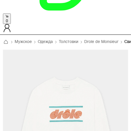
0
Мужское
Одежда
Толстовки
Drole de Monsieur
Св