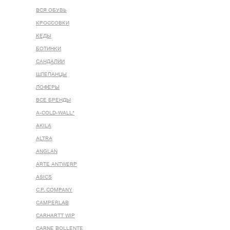
ВСЯ ОБУВЬ
КРОССОВКИ
КЕДЫ
БОТИНКИ
САНДАЛИИ
ШЛЕПАНЦЫ
ЛОФЕРЫ
ВСЕ БРЕНДЫ
A-COLD-WALL*
AKILA
ALTRA
ANGLAN
ARTE ANTWERP
ASICS
C.P. COMPANY
CAMPERLAB
CARHARTT WIP
CARNE BOLLENTE