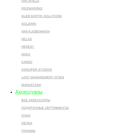
FAR AFIELD
FRIZMWORKS
GLEB KOSTIN .SOLUTIONS
GOLDWIN
HAN KJOBENHAVN
HELAS
HERESY
HOKA
KARDO
KIDSUPER STUDIOS
LOST MANAGEMENT CITIES
MANASTASH
Аксессуары
ВСЕ AКСЕССУАРЫ
ПОДАРОЧНЫЕ СЕРТИФИКАТЫ
ОЧКИ
КЕПКИ
ПАНАМЫ