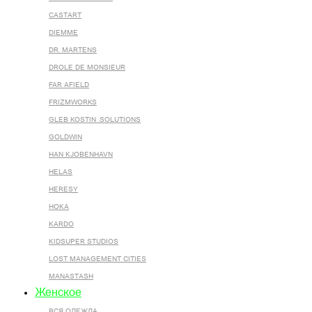
CASTART
DIEMME
DR. MARTENS
DROLE DE MONSIEUR
FAR AFIELD
FRIZMWORKS
GLEB KOSTIN .SOLUTIONS
GOLDWIN
HAN KJOBENHAVN
HELAS
HERESY
HOKA
KARDO
KIDSUPER STUDIOS
LOST MANAGEMENT CITIES
MANASTASH
Женское
ВСЯ ОДЕЖДА