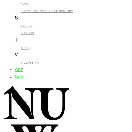
PUMA
PURPLE MOUNTAIN OBSERVATORY
S
STAPLE
SUB SUN
T
TEN C
V
VILLAGE PM
Арт
Sale