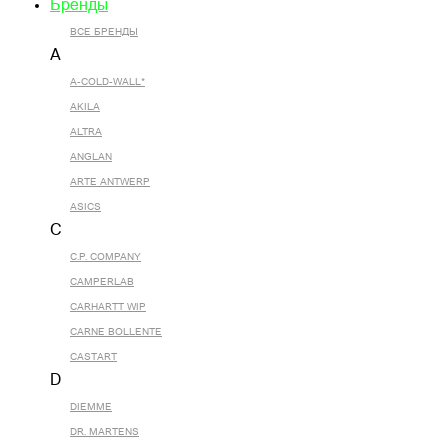
Бренды
ВСЕ БРЕНДЫ
A
A-COLD-WALL*
AKILA
ALTRA
ANGLAN
ARTE ANTWERP
ASICS
C
C.P. COMPANY
CAMPERLAB
CARHARTT WIP
CARNE BOLLENTE
CASTART
D
DIEMME
DR. MARTENS