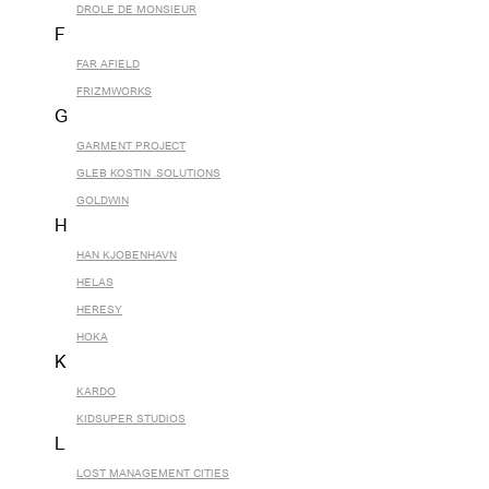
DROLE DE MONSIEUR
F
FAR AFIELD
FRIZMWORKS
G
GARMENT PROJECT
GLEB KOSTIN .SOLUTIONS
GOLDWIN
H
HAN KJOBENHAVN
HELAS
HERESY
HOKA
K
KARDO
KIDSUPER STUDIOS
L
LOST MANAGEMENT CITIES