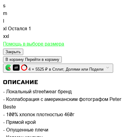
s
m
l
xl
Остался 1
xxl
Помощь в выборе размера
Закрыть
В корзину
Перейти в корзину
4 × 5525 ₽ в Сплит, Долями или Подели
ОПИСАНИЕ
- Локальный streetwear бренд
- Коллаборация с американским фотографом Peter
Beste
- 100% хлопок плотностью 460г
- Прямой крой
- Опущенные плечи