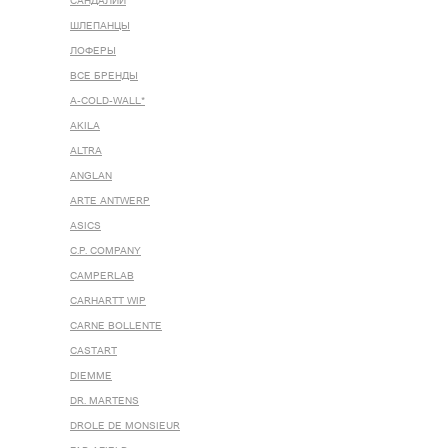
САНДАЛИИ
ШЛЕПАНЦЫ
ЛОФЕРЫ
ВСЕ БРЕНДЫ
A-COLD-WALL*
AKILA
ALTRA
ANGLAN
ARTE ANTWERP
ASICS
C.P. COMPANY
CAMPERLAB
CARHARTT WIP
CARNE BOLLENTE
CASTART
DIEMME
DR. MARTENS
DROLE DE MONSIEUR