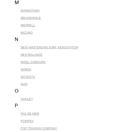
M
MANASTASH
MEANSWHILE
MERRELL
MIZUNO
N
NEW AMSTERDAM SURF ASSOCIATION
NEW BALANCE
NIGEL CABOURN
NORDA
NOVESTA
NUW
O
OAKLEY
P
PAS DE MER
POMPEII
POP TRADING COMPANY