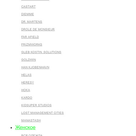
CASTART
DIEMME
DR. MARTENS
DROLE DE MONSIEUR
FAR AFIELD
FRIZMWORKS
GLEB KOSTIN .SOLUTIONS
GOLDWIN
HAN KJOBENHAVN
HELAS
HERESY
HOKA
KARDO
KIDSUPER STUDIOS
LOST MANAGEMENT CITIES
MANASTASH
Женское
ВСЯ ОДЕЖДА