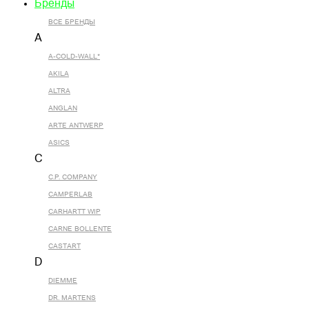
Бренды
ВСЕ БРЕНДЫ
A
A-COLD-WALL*
AKILA
ALTRA
ANGLAN
ARTE ANTWERP
ASICS
C
C.P. COMPANY
CAMPERLAB
CARHARTT WIP
CARNE BOLLENTE
CASTART
D
DIEMME
DR. MARTENS