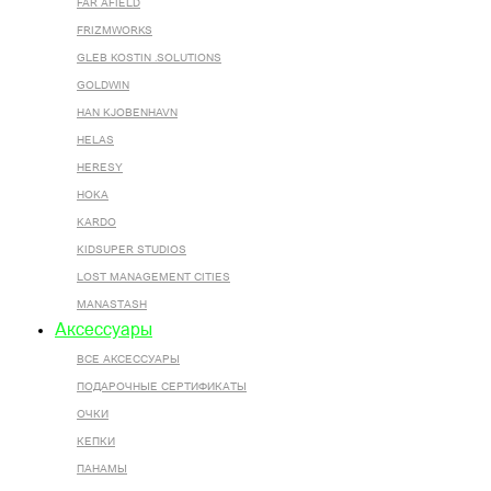
FAR AFIELD
FRIZMWORKS
GLEB KOSTIN .SOLUTIONS
GOLDWIN
HAN KJOBENHAVN
HELAS
HERESY
HOKA
KARDO
KIDSUPER STUDIOS
LOST MANAGEMENT CITIES
MANASTASH
Аксессуары
ВСЕ AКСЕССУАРЫ
ПОДАРОЧНЫЕ СЕРТИФИКАТЫ
ОЧКИ
КЕПКИ
ПАНАМЫ