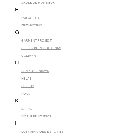
DROLE DE MONSIEUR
F
FAR AFIELD
FRIZMWORKS
G
GARMENT PROJECT
GLEB KOSTIN .SOLUTIONS
GOLDWIN
H
HAN KJOBENHAVN
HELAS
HERESY
HOKA
K
KARDO
KIDSUPER STUDIOS
L
LOST MANAGEMENT CITIES