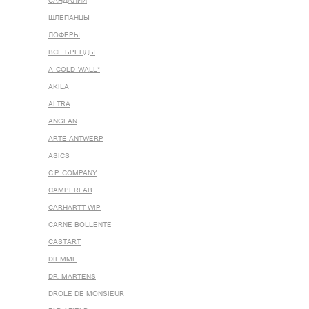
САНДАЛИИ
ШЛЕПАНЦЫ
ЛОФЕРЫ
ВСЕ БРЕНДЫ
A-COLD-WALL*
AKILA
ALTRA
ANGLAN
ARTE ANTWERP
ASICS
C.P. COMPANY
CAMPERLAB
CARHARTT WIP
CARNE BOLLENTE
CASTART
DIEMME
DR. MARTENS
DROLE DE MONSIEUR