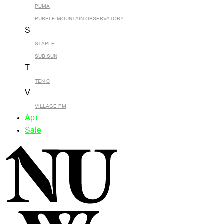
PUMA
PURPLE MOUNTAIN OBSERVATORY
S
STAPLE
SUB SUN
T
TEN C
V
VILLAGE PM
Арт
Sale