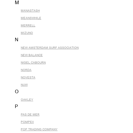
M
MANASTASH
MEANSWHILE
MERRELL
MIZUNO
N
NEW AMSTERDAM SURF ASSOCIATION
NEW BALANCE
NIGEL CABOURN
NORDA
NOVESTA
NUW
O
OAKLEY
P
PAS DE MER
POMPEII
POP TRADING COMPANY