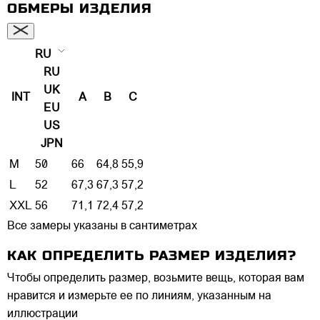
ОБМЕРЫ ИЗДЕЛИЯ
RU
RU
UK
INT
A
B
C
EU
US
JPN
M
50
66
64,8
55,9
L
52
67,3
67,3
57,2
XXL
56
71,1
72,4
57,2
Все замеры указаны в сантиметрах
КАК ОПРЕДЕЛИТЬ РАЗМЕР ИЗДЕЛИЯ?
Чтобы определить размер, возьмите вещь, которая вам
нравится и измерьте ее по линиям, указанным на
иллюстрации