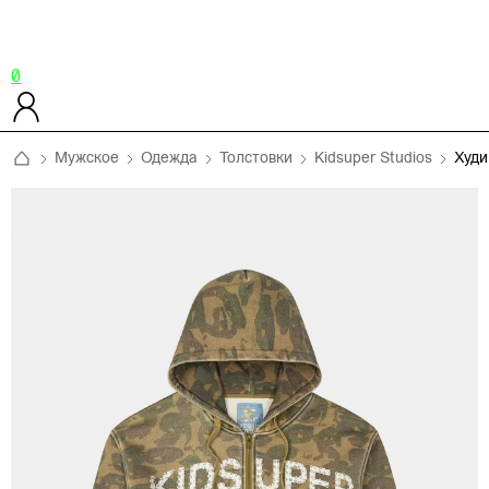
0
Мужское
Одежда
Толстовки
Kidsuper Studios
Худ