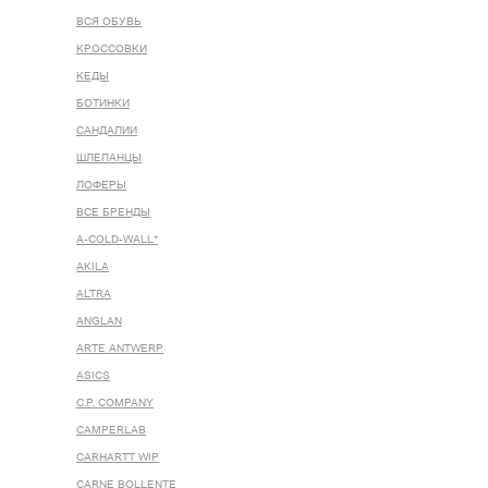
ВСЯ ОБУВЬ
КРОССОВКИ
КЕДЫ
БОТИНКИ
САНДАЛИИ
ШЛЕПАНЦЫ
ЛОФЕРЫ
ВСЕ БРЕНДЫ
A-COLD-WALL*
AKILA
ALTRA
ANGLAN
ARTE ANTWERP
ASICS
C.P. COMPANY
CAMPERLAB
CARHARTT WIP
CARNE BOLLENTE