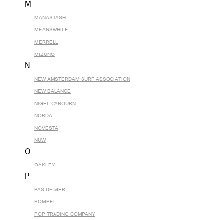
M
MANASTASH
MEANSWHILE
MERRELL
MIZUNO
N
NEW AMSTERDAM SURF ASSOCIATION
NEW BALANCE
NIGEL CABOURN
NORDA
NOVESTA
NUW
O
OAKLEY
P
PAS DE MER
POMPEII
POP TRADING COMPANY