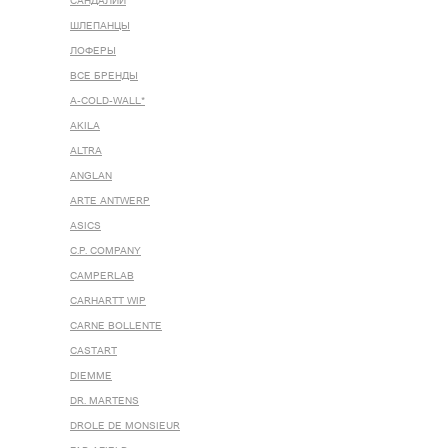
САНДАЛИИ
ШЛЕПАНЦЫ
ЛОФЕРЫ
ВСЕ БРЕНДЫ
A-COLD-WALL*
AKILA
ALTRA
ANGLAN
ARTE ANTWERP
ASICS
C.P. COMPANY
CAMPERLAB
CARHARTT WIP
CARNE BOLLENTE
CASTART
DIEMME
DR. MARTENS
DROLE DE MONSIEUR