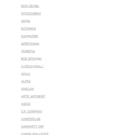
ВСЯ ОБУВЬ
КРОССОВКИ
КЕДЫ
БОТИНКИ
САНДАЛИИ
ШЛЕПАНЦЫ
ЛОФЕРЫ
ВСЕ БРЕНДЫ
A-COLD-WALL*
AKILA
ALTRA
ANGLAN
ARTE ANTWERP
ASICS
C.P. COMPANY
CAMPERLAB
CARHARTT WIP
CARNE BOLLENTE