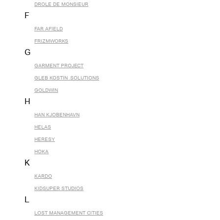
DROLE DE MONSIEUR
F
FAR AFIELD
FRIZMWORKS
G
GARMENT PROJECT
GLEB KOSTIN .SOLUTIONS
GOLDWIN
H
HAN KJOBENHAVN
HELAS
HERESY
HOKA
K
KARDO
KIDSUPER STUDIOS
L
LOST MANAGEMENT CITIES