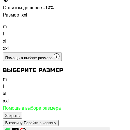
Сплитом дешевле -10%
Размер:
xxl
m
l
xl
xxl
Помощь в выборе размера
ВЫБЕРИТЕ РАЗМЕР
m
l
xl
xxl
Помощь в выборе размера
Закрыть
В корзину
Перейти в корзину