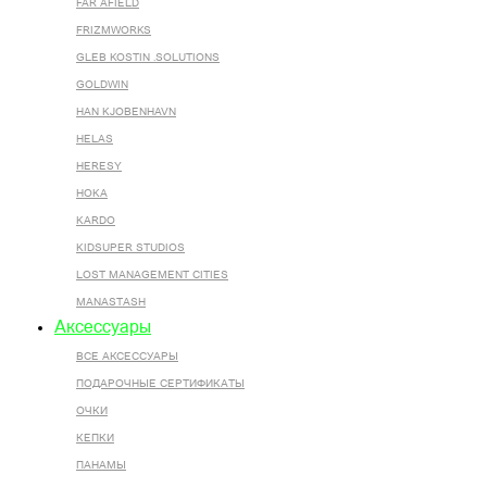
FAR AFIELD
FRIZMWORKS
GLEB KOSTIN .SOLUTIONS
GOLDWIN
HAN KJOBENHAVN
HELAS
HERESY
HOKA
KARDO
KIDSUPER STUDIOS
LOST MANAGEMENT CITIES
MANASTASH
Аксессуары
ВСЕ AКСЕССУАРЫ
ПОДАРОЧНЫЕ СЕРТИФИКАТЫ
ОЧКИ
КЕПКИ
ПАНАМЫ