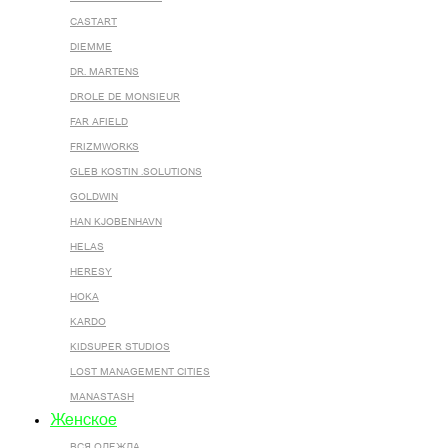
CASTART
DIEMME
DR. MARTENS
DROLE DE MONSIEUR
FAR AFIELD
FRIZMWORKS
GLEB KOSTIN .SOLUTIONS
GOLDWIN
HAN KJOBENHAVN
HELAS
HERESY
HOKA
KARDO
KIDSUPER STUDIOS
LOST MANAGEMENT CITIES
MANASTASH
Женское
ВСЯ ОДЕЖДА