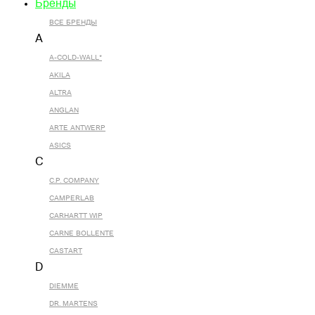
Бренды
ВСЕ БРЕНДЫ
A
A-COLD-WALL*
AKILA
ALTRA
ANGLAN
ARTE ANTWERP
ASICS
C
C.P. COMPANY
CAMPERLAB
CARHARTT WIP
CARNE BOLLENTE
CASTART
D
DIEMME
DR. MARTENS