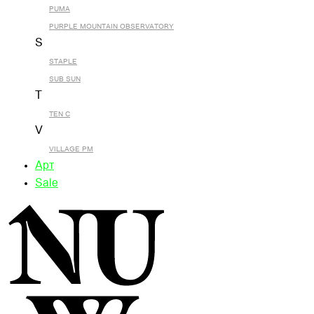
PUMA
PURPLE MOUNTAIN OBSERVATORY
S
STAPLE
SUB SUN
T
TEN C
V
VILLAGE PM
Арт
Sale