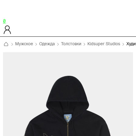
0
Мужское
Одежда
Толстовки
Kidsuper Studios
Худ