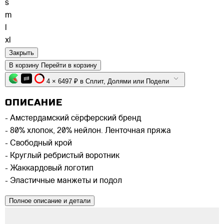
s
m
l
xl
Закрыть
В корзину
Перейти в корзину
4 × 6497 ₽ в Сплит, Долями или Подели
ОПИСАНИЕ
- Амстердамский сёрферский бренд
- 80% хлопок, 20% нейлон. Ленточная пряжа
- Свободный крой
- Круглый ребристый воротник
- Жаккардовый логотип
- Эластичные манжеты и подол
Полное описание и детали