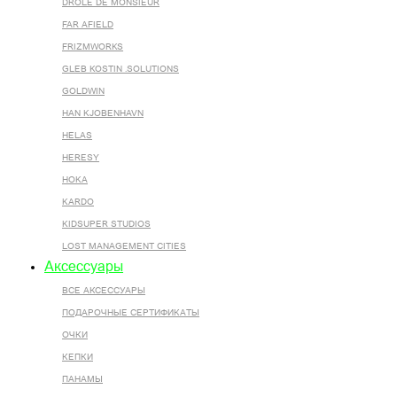
DROLE DE MONSIEUR
FAR AFIELD
FRIZMWORKS
GLEB KOSTIN .SOLUTIONS
GOLDWIN
HAN KJOBENHAVN
HELAS
HERESY
HOKA
KARDO
KIDSUPER STUDIOS
LOST MANAGEMENT CITIES
Аксессуары
ВСЕ AКСЕССУАРЫ
ПОДАРОЧНЫЕ СЕРТИФИКАТЫ
ОЧКИ
КЕПКИ
ПАНАМЫ