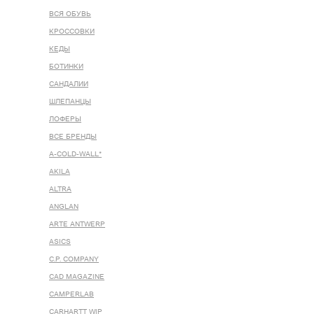
ВСЯ ОБУВЬ
КРОССОВКИ
КЕДЫ
БОТИНКИ
САНДАЛИИ
ШЛЕПАНЦЫ
ЛОФЕРЫ
ВСЕ БРЕНДЫ
A-COLD-WALL*
AKILA
ALTRA
ANGLAN
ARTE ANTWERP
ASICS
C.P. COMPANY
CAD MAGAZINE
CAMPERLAB
CARHARTT WIP