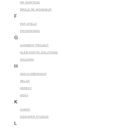
DR. MARTENS
DROLE DE MONSIEUR
F
FAR AFIELD
FRIZMWORKS
G
GARMENT PROJECT
GLEB KOSTIN .SOLUTIONS
GOLDWIN
H
HAN KJOBENHAVN
HELAS
HERESY
HOKA
K
KARDO
KIDSUPER STUDIOS
L