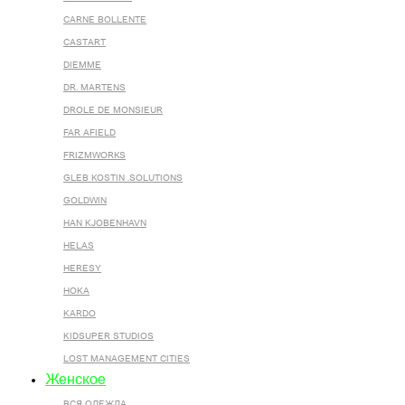
CARNE BOLLENTE
CASTART
DIEMME
DR. MARTENS
DROLE DE MONSIEUR
FAR AFIELD
FRIZMWORKS
GLEB KOSTIN .SOLUTIONS
GOLDWIN
HAN KJOBENHAVN
HELAS
HERESY
HOKA
KARDO
KIDSUPER STUDIOS
LOST MANAGEMENT CITIES
Женское
ВСЯ ОДЕЖДА