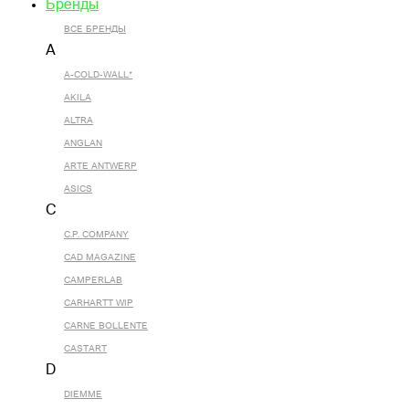
Бренды
ВСЕ БРЕНДЫ
A
A-COLD-WALL*
AKILA
ALTRA
ANGLAN
ARTE ANTWERP
ASICS
C
C.P. COMPANY
CAD MAGAZINE
CAMPERLAB
CARHARTT WIP
CARNE BOLLENTE
CASTART
D
DIEMME