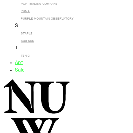
POP TRADING COMPANY
PUMA
PURPLE MOUNTAIN OBSERVATORY
S
STAPLE
SUB SUN
T
TEN C
Арт
Sale