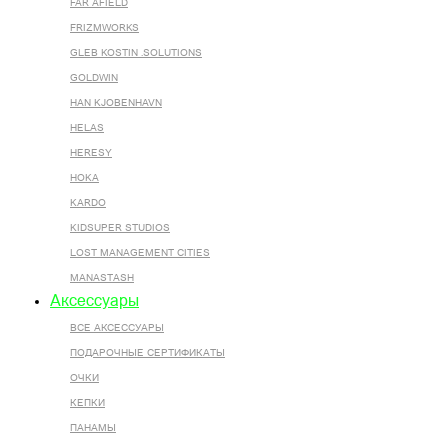
FAR AFIELD
FRIZMWORKS
GLEB KOSTIN .SOLUTIONS
GOLDWIN
HAN KJOBENHAVN
HELAS
HERESY
HOKA
KARDO
KIDSUPER STUDIOS
LOST MANAGEMENT CITIES
MANASTASH
Аксессуары
ВСЕ AКСЕССУАРЫ
ПОДАРОЧНЫЕ СЕРТИФИКАТЫ
ОЧКИ
КЕПКИ
ПАНАМЫ