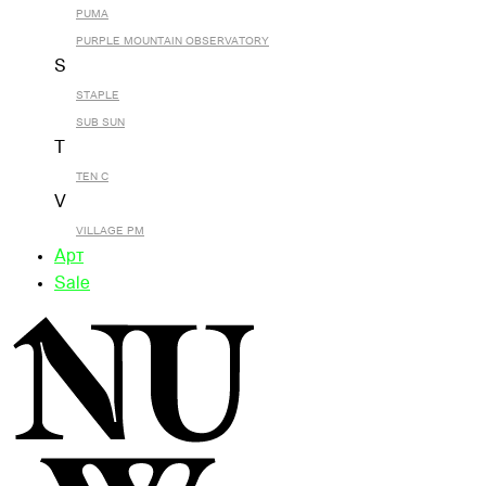
PUMA
PURPLE MOUNTAIN OBSERVATORY
S
STAPLE
SUB SUN
T
TEN C
V
VILLAGE PM
Арт
Sale