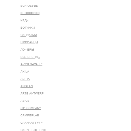
ВСЯ ОБУВЬ
КРОССОВКИ
КЕДЫ
БОТИНКИ
САНДАЛИИ
ШЛЕПАНЦЫ
ЛОФЕРЫ
ВСЕ БРЕНДЫ
A-COLD-WALL*
AKILA
ALTRA
ANGLAN
ARTE ANTWERP
ASICS
C.P. COMPANY
CAMPERLAB
CARHARTT WIP
CARNE BOLLENTE