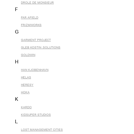
DROLE DE MONSIEUR
F
FAR AFIELD
FRIZMWORKS
G
GARMENT PROJECT
GLEB KOSTIN .SOLUTIONS
GOLDWIN
H
HAN KJOBENHAVN
HELAS
HERESY
HOKA
K
KARDO
KIDSUPER STUDIOS
L
LOST MANAGEMENT CITIES