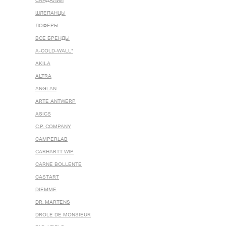
САНДАЛИИ
ШЛЕПАНЦЫ
ЛОФЕРЫ
ВСЕ БРЕНДЫ
A-COLD-WALL*
AKILA
ALTRA
ANGLAN
ARTE ANTWERP
ASICS
C.P. COMPANY
CAMPERLAB
CARHARTT WIP
CARNE BOLLENTE
CASTART
DIEMME
DR. MARTENS
DROLE DE MONSIEUR