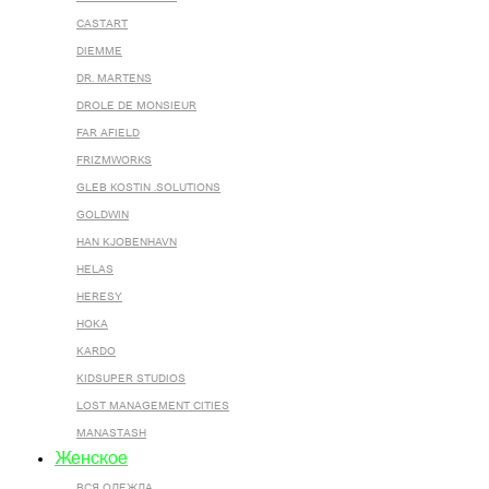
CASTART
DIEMME
DR. MARTENS
DROLE DE MONSIEUR
FAR AFIELD
FRIZMWORKS
GLEB KOSTIN .SOLUTIONS
GOLDWIN
HAN KJOBENHAVN
HELAS
HERESY
HOKA
KARDO
KIDSUPER STUDIOS
LOST MANAGEMENT CITIES
MANASTASH
Женское
ВСЯ ОДЕЖДА