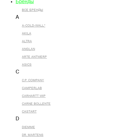
Бренды
ВСЕ БРЕНДЫ
A
A-COLD-WALL*
AKILA
ALTRA
ANGLAN
ARTE ANTWERP
ASICS
C
C.P. COMPANY
CAMPERLAB
CARHARTT WIP
CARNE BOLLENTE
CASTART
D
DIEMME
DR. MARTENS