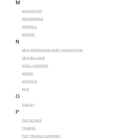
M
MANASTASH
MEANSWHILE
MERRELL
MIZUNO
N
NEW AMSTERDAM SURF ASSOCIATION
NEW BALANCE
NIGEL CABOURN
NORDA
NOVESTA
NUW
O
OAKLEY
P
PAS DE MER
POMPEII
POP TRADING COMPANY