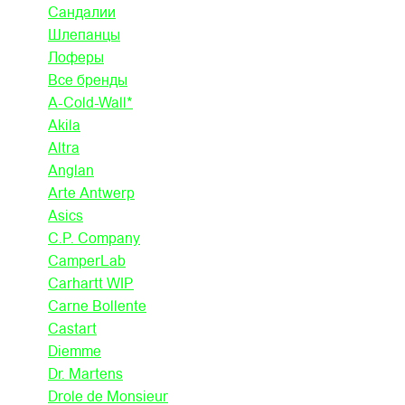
Сандалии
Шлепанцы
Лоферы
Все бренды
A-Cold-Wall*
Akila
Altra
Anglan
Arte Antwerp
Asics
C.P. Company
CamperLab
Carhartt WIP
Carne Bollente
Castart
Diemme
Dr. Martens
Drole de Monsieur