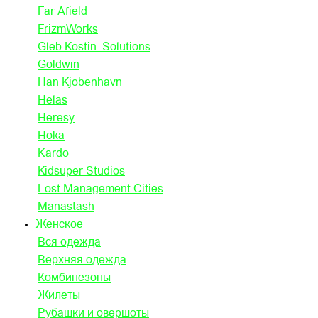
Far Afield
FrizmWorks
Gleb Kostin .Solutions
Goldwin
Han Kjobenhavn
Helas
Heresy
Hoka
Kardo
Kidsuper Studios
Lost Management Cities
Manastash
Женское
Вся одежда
Верхняя одежда
Комбинезоны
Жилеты
Рубашки и овершоты