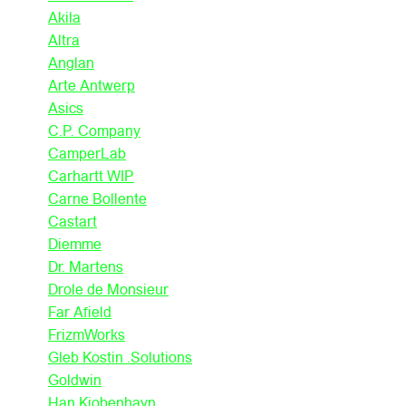
Akila
Altra
Anglan
Arte Antwerp
Asics
C.P. Company
CamperLab
Carhartt WIP
Carne Bollente
Castart
Diemme
Dr. Martens
Drole de Monsieur
Far Afield
FrizmWorks
Gleb Kostin .Solutions
Goldwin
Han Kjobenhavn