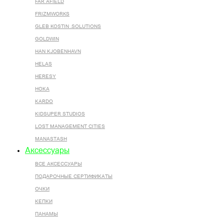
FAR AFIELD
FRIZMWORKS
GLEB KOSTIN .SOLUTIONS
GOLDWIN
HAN KJOBENHAVN
HELAS
HERESY
HOKA
KARDO
KIDSUPER STUDIOS
LOST MANAGEMENT CITIES
MANASTASH
Аксессуары
ВСЕ AКСЕССУАРЫ
ПОДАРОЧНЫЕ СЕРТИФИКАТЫ
ОЧКИ
КЕПКИ
ПАНАМЫ