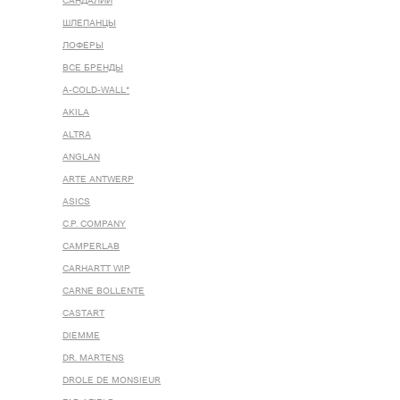
САНДАЛИИ
ШЛЕПАНЦЫ
ЛОФЕРЫ
ВСЕ БРЕНДЫ
A-COLD-WALL*
AKILA
ALTRA
ANGLAN
ARTE ANTWERP
ASICS
C.P. COMPANY
CAMPERLAB
CARHARTT WIP
CARNE BOLLENTE
CASTART
DIEMME
DR. MARTENS
DROLE DE MONSIEUR