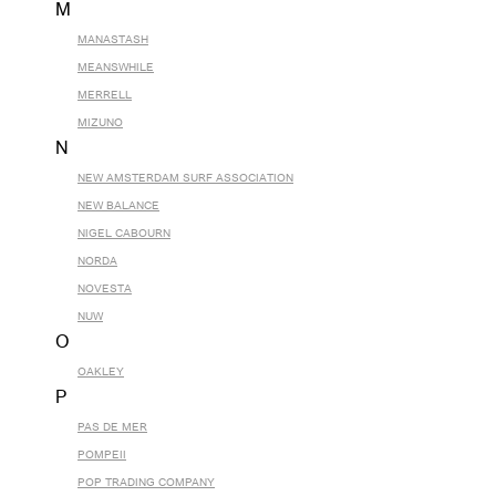
M
MANASTASH
MEANSWHILE
MERRELL
MIZUNO
N
NEW AMSTERDAM SURF ASSOCIATION
NEW BALANCE
NIGEL CABOURN
NORDA
NOVESTA
NUW
O
OAKLEY
P
PAS DE MER
POMPEII
POP TRADING COMPANY