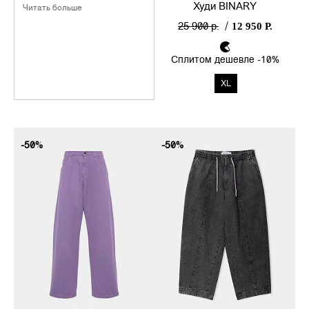
Массимилиано Джаннелли.
Худи BINARY
Читать больше
Экспериментальный магазин
12 950 Р.
25 900 р.
/
задумывался как трибьют
авангардному искусству. А
именно нью-йоркской
Сплитом дешевле -10%
художественной галерее
Société Anonyme,
XL
учреждённой в 1920 году
Марселем Дюшаном и Пегги
Гуггенхайм.
-50%
-50%
Расположенный в районе
Сант-Амброджо, Société
Anonyme полностью
воплощает дух минимал-бохо,
царящий на выставках и
вернисажах Флоренции.
Вскоре пространство
объединило японские,
шведские и бельгийские
марки, равнодушные к
коммерческим условностям. И
сегодня итальянский
повседневный тейлоринг