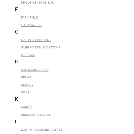
DROLE DE MONSIEUR
F
FAR AFIELD
FRIZMWORKS
G
GARMENT PROJECT
GLEB KOSTIN .SOLUTIONS
GOLDWIN
H
HAN KJOBENHAVN
HELAS
HERESY
HOKA
K
KARDO
KIDSUPER STUDIOS
L
LOST MANAGEMENT CITIES