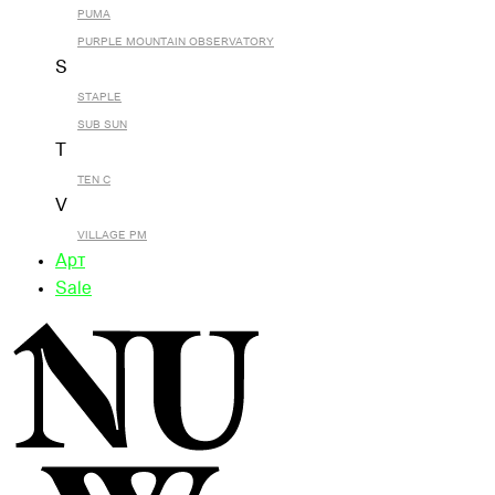
PUMA
PURPLE MOUNTAIN OBSERVATORY
S
STAPLE
SUB SUN
T
TEN C
V
VILLAGE PM
Арт
Sale