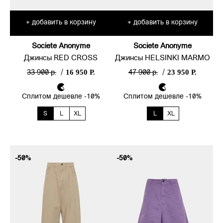
представлен в избранных
магазинах, соседствуя с
добавить в корзину
добавить в корзину
+
+
нишевыми дизайнерами и
новыми марками.
Societe Anonyme
Societe Anonyme
Джинсы RED CROSS
Джинсы HELSINKI MARMO
16 950 Р.
23 950 Р.
33 900 р.
/
47 900 р.
/
Сплитом дешевле -10%
Сплитом дешевле -10%
S
L
XL
L
XL
-50%
-50%