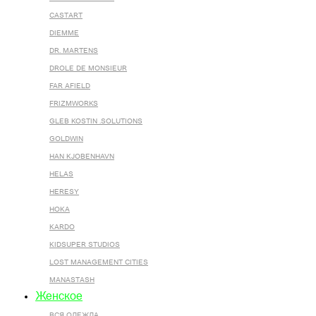
CASTART
DIEMME
DR. MARTENS
DROLE DE MONSIEUR
FAR AFIELD
FRIZMWORKS
GLEB KOSTIN .SOLUTIONS
GOLDWIN
HAN KJOBENHAVN
HELAS
HERESY
HOKA
KARDO
KIDSUPER STUDIOS
LOST MANAGEMENT CITIES
MANASTASH
Женское
ВСЯ ОДЕЖДА