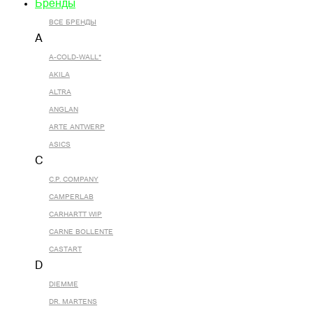
Бренды
ВСЕ БРЕНДЫ
A
A-COLD-WALL*
AKILA
ALTRA
ANGLAN
ARTE ANTWERP
ASICS
C
C.P. COMPANY
CAMPERLAB
CARHARTT WIP
CARNE BOLLENTE
CASTART
D
DIEMME
DR. MARTENS