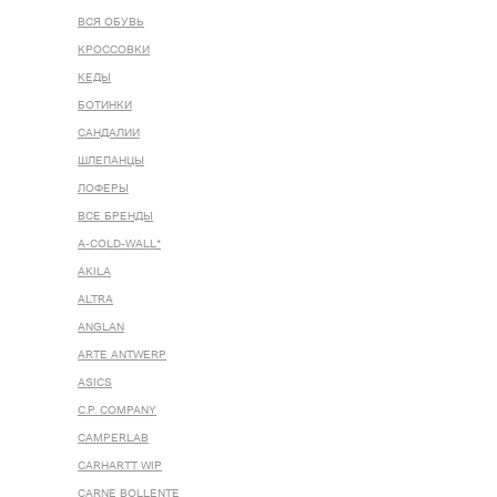
ВСЯ ОБУВЬ
КРОССОВКИ
КЕДЫ
БОТИНКИ
САНДАЛИИ
ШЛЕПАНЦЫ
ЛОФЕРЫ
ВСЕ БРЕНДЫ
A-COLD-WALL*
AKILA
ALTRA
ANGLAN
ARTE ANTWERP
ASICS
C.P. COMPANY
CAMPERLAB
CARHARTT WIP
CARNE BOLLENTE