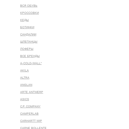
ВСЯ ОБУВЬ
КРОССОВКИ
КЕДЫ
БОТИНКИ
САНДАЛИИ
ШЛЕПАНЦЫ
ЛОФЕРЫ
ВСЕ БРЕНДЫ
A-COLD-WALL*
AKILA
ALTRA
ANGLAN
ARTE ANTWERP
ASICS
C.P. COMPANY
CAMPERLAB
CARHARTT WIP
CARNE BOLLENTE