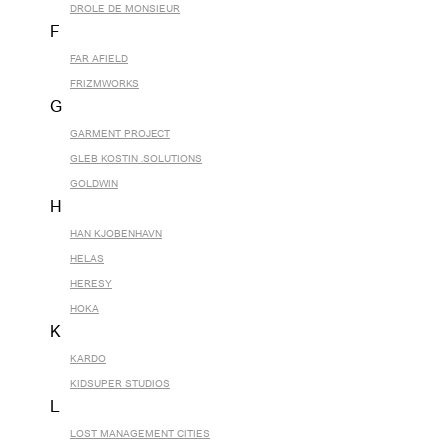
DROLE DE MONSIEUR
F
FAR AFIELD
FRIZMWORKS
G
GARMENT PROJECT
GLEB KOSTIN .SOLUTIONS
GOLDWIN
H
HAN KJOBENHAVN
HELAS
HERESY
HOKA
K
KARDO
KIDSUPER STUDIOS
L
LOST MANAGEMENT CITIES