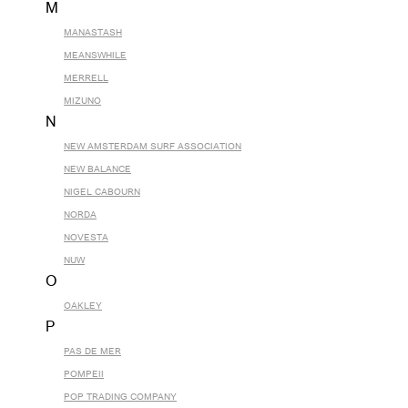
M
MANASTASH
MEANSWHILE
MERRELL
MIZUNO
N
NEW AMSTERDAM SURF ASSOCIATION
NEW BALANCE
NIGEL CABOURN
NORDA
NOVESTA
NUW
O
OAKLEY
P
PAS DE MER
POMPEII
POP TRADING COMPANY