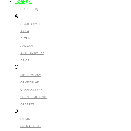
Бренды
ВСЕ БРЕНДЫ
A
A-COLD-WALL*
AKILA
ALTRA
ANGLAN
ARTE ANTWERP
ASICS
C
C.P. COMPANY
CAMPERLAB
CARHARTT WIP
CARNE BOLLENTE
CASTART
D
DIEMME
DR. MARTENS