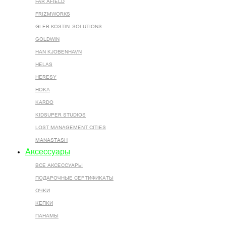
FAR AFIELD
FRIZMWORKS
GLEB KOSTIN .SOLUTIONS
GOLDWIN
HAN KJOBENHAVN
HELAS
HERESY
HOKA
KARDO
KIDSUPER STUDIOS
LOST MANAGEMENT CITIES
MANASTASH
Аксессуары
ВСЕ AКСЕССУАРЫ
ПОДАРОЧНЫЕ СЕРТИФИКАТЫ
ОЧКИ
КЕПКИ
ПАНАМЫ