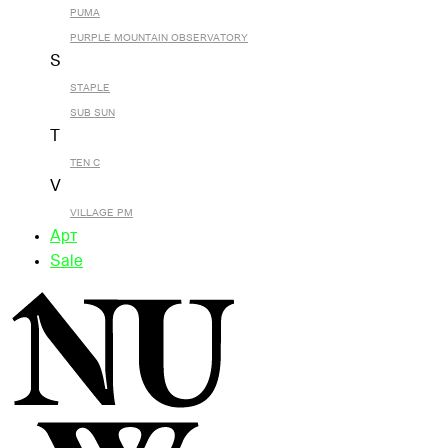
PUMA
PURPLE MOUNTAIN OBSERVATORY
S
STAPLE
SUB SUN
T
TEN C
V
VILLAGE PM
Арт
Sale