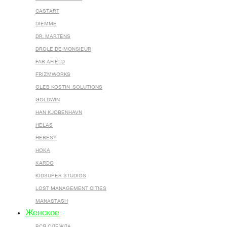
CASTART
DIEMME
DR. MARTENS
DROLE DE MONSIEUR
FAR AFIELD
FRIZMWORKS
GLEB KOSTIN .SOLUTIONS
GOLDWIN
HAN KJOBENHAVN
HELAS
HERESY
HOKA
KARDO
KIDSUPER STUDIOS
LOST MANAGEMENT CITIES
MANASTASH
Женское
ВСЯ ОДЕЖДА