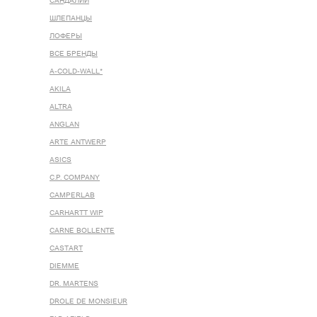
САНДАЛИИ
ШЛЕПАНЦЫ
ЛОФЕРЫ
ВСЕ БРЕНДЫ
A-COLD-WALL*
AKILA
ALTRA
ANGLAN
ARTE ANTWERP
ASICS
C.P. COMPANY
CAMPERLAB
CARHARTT WIP
CARNE BOLLENTE
CASTART
DIEMME
DR. MARTENS
DROLE DE MONSIEUR