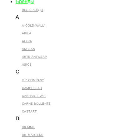
Бренды
ВСЕ БРЕНДЫ
A
A-COLD-WALL*
AKILA
ALTRA
ANGLAN
ARTE ANTWERP
ASICS
C
C.P. COMPANY
CAMPERLAB
CARHARTT WIP
CARNE BOLLENTE
CASTART
D
DIEMME
DR. MARTENS