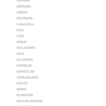
САНДАЛИИ
ШЛЕПАНЦЫ
ЛОФЕРЫ
ВСЕ БРЕНДЫ
A-COLD-WALL*
AKILA
ALTRA
ANGLAN
ARTE ANTWERP
ASICS
C.P. COMPANY
CAMPERLAB
CARHARTT WIP
CARNE BOLLENTE
CASTART
DIEMME
DR. MARTENS
DROLE DE MONSIEUR