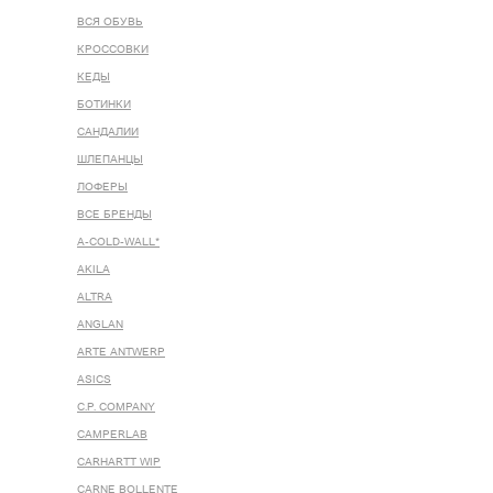
ВСЯ ОБУВЬ
КРОССОВКИ
КЕДЫ
БОТИНКИ
САНДАЛИИ
ШЛЕПАНЦЫ
ЛОФЕРЫ
ВСЕ БРЕНДЫ
A-COLD-WALL*
AKILA
ALTRA
ANGLAN
ARTE ANTWERP
ASICS
C.P. COMPANY
CAMPERLAB
CARHARTT WIP
CARNE BOLLENTE