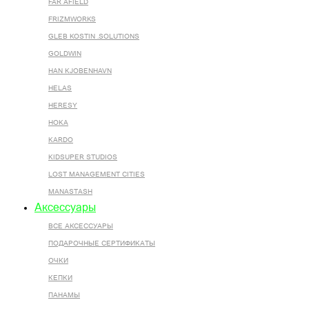
FAR AFIELD
FRIZMWORKS
GLEB KOSTIN .SOLUTIONS
GOLDWIN
HAN KJOBENHAVN
HELAS
HERESY
HOKA
KARDO
KIDSUPER STUDIOS
LOST MANAGEMENT CITIES
MANASTASH
Аксессуары
ВСЕ AКСЕССУАРЫ
ПОДАРОЧНЫЕ СЕРТИФИКАТЫ
ОЧКИ
КЕПКИ
ПАНАМЫ