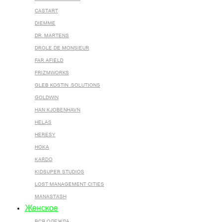
CASTART
DIEMME
DR. MARTENS
DROLE DE MONSIEUR
FAR AFIELD
FRIZMWORKS
GLEB KOSTIN .SOLUTIONS
GOLDWIN
HAN KJOBENHAVN
HELAS
HERESY
HOKA
KARDO
KIDSUPER STUDIOS
LOST MANAGEMENT CITIES
MANASTASH
Женское
ВСЯ ОДЕЖДА