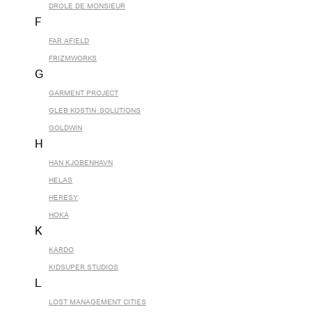
DROLE DE MONSIEUR
F
FAR AFIELD
FRIZMWORKS
G
GARMENT PROJECT
GLEB KOSTIN .SOLUTIONS
GOLDWIN
H
HAN KJOBENHAVN
HELAS
HERESY
HOKA
K
KARDO
KIDSUPER STUDIOS
L
LOST MANAGEMENT CITIES