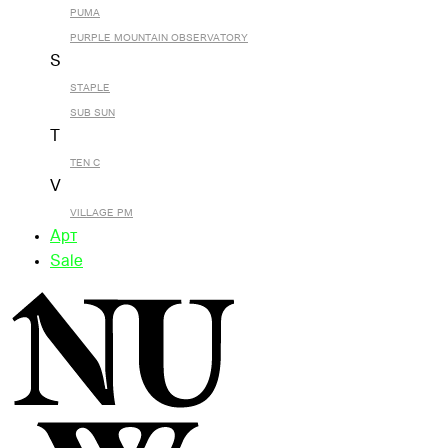
PUMA
PURPLE MOUNTAIN OBSERVATORY
S
STAPLE
SUB SUN
T
TEN C
V
VILLAGE PM
Арт
Sale