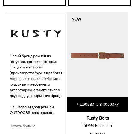
NEW
Новый бренд ремней из
натуральной кожи, которые
создаются в России
(производство/ручная работа).
Бренд вдохновлен любовью к
классным и необычным
аксессуарам, а также стилем
двух подруг, открывших бренд.
добавить в корзину
+
Наш первый дроп ремней,
OUTDOORS, вдохновлен
Rusty Belts
уличной эстетикой: гранж и
бохо-стилистика, продуманная
Ремень BELT 7
Читать больше
посадка, универсальность. У