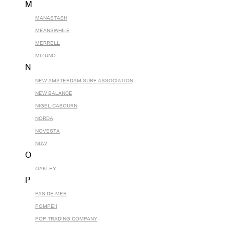
M
MANASTASH
MEANSWHILE
MERRELL
MIZUNO
N
NEW AMSTERDAM SURF ASSOCIATION
NEW BALANCE
NIGEL CABOURN
NORDA
NOVESTA
NUW
O
OAKLEY
P
PAS DE MER
POMPEII
POP TRADING COMPANY