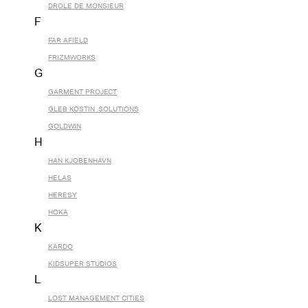
DROLE DE MONSIEUR
F
FAR AFIELD
FRIZMWORKS
G
GARMENT PROJECT
GLEB KOSTIN .SOLUTIONS
GOLDWIN
H
HAN KJOBENHAVN
HELAS
HERESY
HOKA
K
KARDO
KIDSUPER STUDIOS
L
LOST MANAGEMENT CITIES