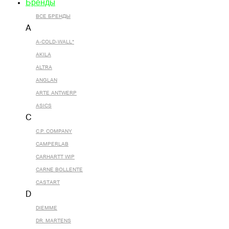
Бренды
ВСЕ БРЕНДЫ
A
A-COLD-WALL*
AKILA
ALTRA
ANGLAN
ARTE ANTWERP
ASICS
C
C.P. COMPANY
CAMPERLAB
CARHARTT WIP
CARNE BOLLENTE
CASTART
D
DIEMME
DR. MARTENS