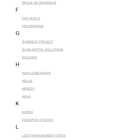
DROLE DE MONSIEUR
F
FAR AFIELD
FRIZMWORKS
G
GARMENT PROJECT
GLEB KOSTIN .SOLUTIONS
GOLDWIN
H
HAN KJOBENHAVN
HELAS
HERESY
HOKA
K
KARDO
KIDSUPER STUDIOS
L
LOST MANAGEMENT CITIES