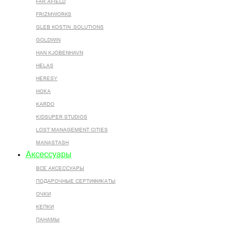
FAR AFIELD
FRIZMWORKS
GLEB KOSTIN .SOLUTIONS
GOLDWIN
HAN KJOBENHAVN
HELAS
HERESY
HOKA
KARDO
KIDSUPER STUDIOS
LOST MANAGEMENT CITIES
MANASTASH
Аксессуары
ВСЕ AКСЕССУАРЫ
ПОДАРОЧНЫЕ СЕРТИФИКАТЫ
ОЧКИ
КЕПКИ
ПАНАМЫ