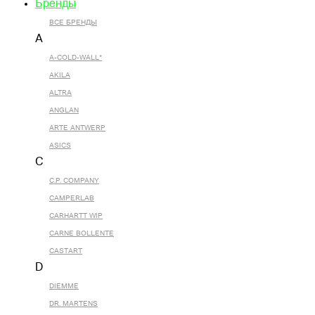
Бренды
ВСЕ БРЕНДЫ
A
A-COLD-WALL*
AKILA
ALTRA
ANGLAN
ARTE ANTWERP
ASICS
C
C.P. COMPANY
CAMPERLAB
CARHARTT WIP
CARNE BOLLENTE
CASTART
D
DIEMME
DR. MARTENS