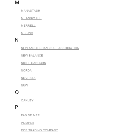
M
MANASTASH
MEANSWHILE
MERRELL
MIZUNO
N
NEW AMSTERDAM SURF ASSOCIATION
NEW BALANCE
NIGEL CABOURN
NORDA
NOVESTA
NUW
O
OAKLEY
P
PAS DE MER
POMPEII
POP TRADING COMPANY