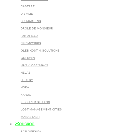
CASTART
DIEMME
DR. MARTENS
DROLE DE MONSIEUR
FAR AFIELD
FRIZMWORKS
GLEB KOSTIN .SOLUTIONS
GOLDWIN
HAN KJOBENHAVN
HELAS
HERESY
HOKA
KARDO
KIDSUPER STUDIOS
LOST MANAGEMENT CITIES
MANASTASH
Женское
ВСЯ ОДЕЖДА