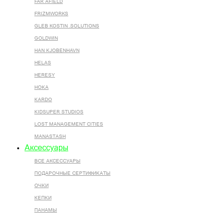
FAR AFIELD
FRIZMWORKS
GLEB KOSTIN .SOLUTIONS
GOLDWIN
HAN KJOBENHAVN
HELAS
HERESY
HOKA
KARDO
KIDSUPER STUDIOS
LOST MANAGEMENT CITIES
MANASTASH
Аксессуары
ВСЕ AКСЕССУАРЫ
ПОДАРОЧНЫЕ СЕРТИФИКАТЫ
ОЧКИ
КЕПКИ
ПАНАМЫ