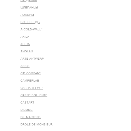
САНДАЛИИ
ШЛЕПАНЦЫ
ЛОФЕРЫ
ВСЕ БРЕНДЫ
A-COLD-WALL*
AKILA
ALTRA
ANGLAN
ARTE ANTWERP
ASICS
C.P. COMPANY
CAMPERLAB
CARHARTT WIP
CARNE BOLLENTE
CASTART
DIEMME
DR. MARTENS
DROLE DE MONSIEUR