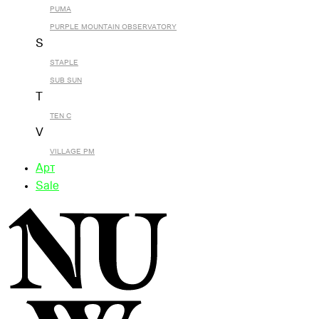
PUMA
PURPLE MOUNTAIN OBSERVATORY
S
STAPLE
SUB SUN
T
TEN C
V
VILLAGE PM
Арт
Sale