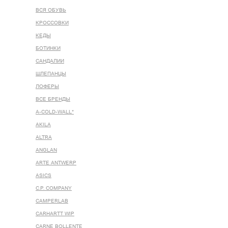
ВСЯ ОБУВЬ
КРОССОВКИ
КЕДЫ
БОТИНКИ
САНДАЛИИ
ШЛЕПАНЦЫ
ЛОФЕРЫ
ВСЕ БРЕНДЫ
A-COLD-WALL*
AKILA
ALTRA
ANGLAN
ARTE ANTWERP
ASICS
C.P. COMPANY
CAMPERLAB
CARHARTT WIP
CARNE BOLLENTE