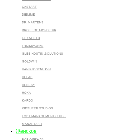
CASTART
DIEMME
DR. MARTENS
DROLE DE MONSIEUR
FAR AFIELD
FRIZMWORKS
GLEB KOSTIN .SOLUTIONS
GOLDWIN
HAN KJOBENHAVN
HELAS
HERESY
HOKA
KARDO
KIDSUPER STUDIOS
LOST MANAGEMENT CITIES
MANASTASH
Женское
ВСЯ ОДЕЖДА