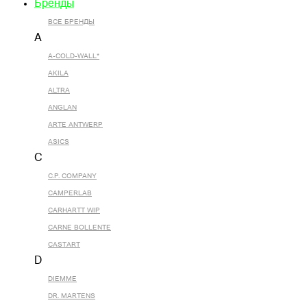
Бренды
ВСЕ БРЕНДЫ
A
A-COLD-WALL*
AKILA
ALTRA
ANGLAN
ARTE ANTWERP
ASICS
C
C.P. COMPANY
CAMPERLAB
CARHARTT WIP
CARNE BOLLENTE
CASTART
D
DIEMME
DR. MARTENS