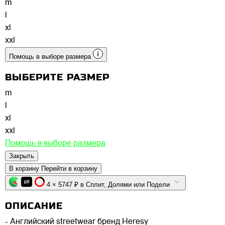
m
l
xl
xxl
Помощь в выборе размера
ВЫБЕРИТЕ РАЗМЕР
m
l
xl
xxl
Помощь в выборе размера
Закрыть
В корзину
Перейти в корзину
4 × 5747 ₽ в Сплит, Долями или Подели
ОПИСАНИЕ
- Английский streetwear бренд Heresy