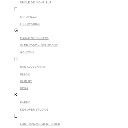
DROLE DE MONSIEUR
F
FAR AFIELD
FRIZMWORKS
G
GARMENT PROJECT
GLEB KOSTIN .SOLUTIONS
GOLDWIN
H
HAN KJOBENHAVN
HELAS
HERESY
HOKA
K
KARDO
KIDSUPER STUDIOS
L
LOST MANAGEMENT CITIES