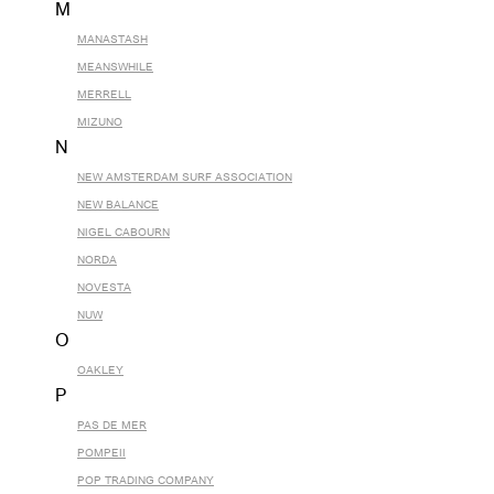
M
MANASTASH
MEANSWHILE
MERRELL
MIZUNO
N
NEW AMSTERDAM SURF ASSOCIATION
NEW BALANCE
NIGEL CABOURN
NORDA
NOVESTA
NUW
O
OAKLEY
P
PAS DE MER
POMPEII
POP TRADING COMPANY