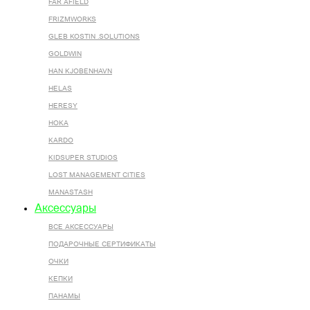
FAR AFIELD
FRIZMWORKS
GLEB KOSTIN .SOLUTIONS
GOLDWIN
HAN KJOBENHAVN
HELAS
HERESY
HOKA
KARDO
KIDSUPER STUDIOS
LOST MANAGEMENT CITIES
MANASTASH
Аксессуары
ВСЕ AКСЕССУАРЫ
ПОДАРОЧНЫЕ СЕРТИФИКАТЫ
ОЧКИ
КЕПКИ
ПАНАМЫ