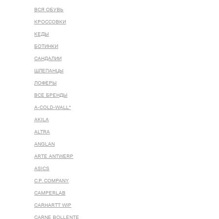
ВСЯ ОБУВЬ
КРОССОВКИ
КЕДЫ
БОТИНКИ
САНДАЛИИ
ШЛЕПАНЦЫ
ЛОФЕРЫ
ВСЕ БРЕНДЫ
A-COLD-WALL*
AKILA
ALTRA
ANGLAN
ARTE ANTWERP
ASICS
C.P. COMPANY
CAMPERLAB
CARHARTT WIP
CARNE BOLLENTE