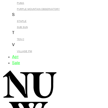
PUMA
PURPLE MOUNTAIN OBSERVATORY
S
STAPLE
SUB SUN
T
TEN C
V
VILLAGE PM
Арт
Sale