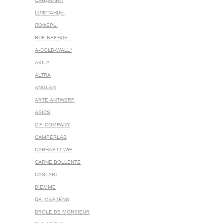
САНДАЛИИ
ШЛЕПАНЦЫ
ЛОФЕРЫ
ВСЕ БРЕНДЫ
A-COLD-WALL*
AKILA
ALTRA
ANGLAN
ARTE ANTWERP
ASICS
C.P. COMPANY
CAMPERLAB
CARHARTT WIP
CARNE BOLLENTE
CASTART
DIEMME
DR. MARTENS
DROLE DE MONSIEUR