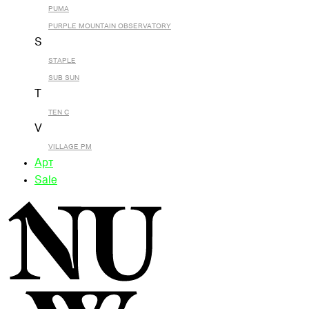
PUMA
PURPLE MOUNTAIN OBSERVATORY
S
STAPLE
SUB SUN
T
TEN C
V
VILLAGE PM
Арт
Sale