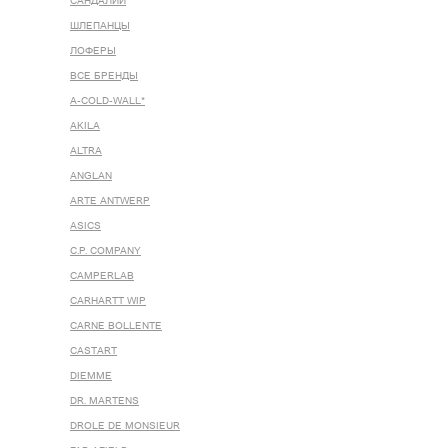
САНДАЛИИ
ШЛЕПАНЦЫ
ЛОФЕРЫ
ВСЕ БРЕНДЫ
A-COLD-WALL*
AKILA
ALTRA
ANGLAN
ARTE ANTWERP
ASICS
C.P. COMPANY
CAMPERLAB
CARHARTT WIP
CARNE BOLLENTE
CASTART
DIEMME
DR. MARTENS
DROLE DE MONSIEUR