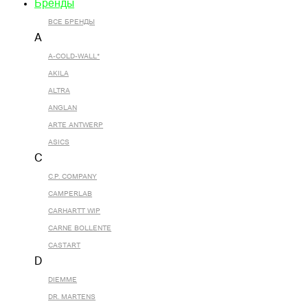
Бренды
ВСЕ БРЕНДЫ
A
A-COLD-WALL*
AKILA
ALTRA
ANGLAN
ARTE ANTWERP
ASICS
C
C.P. COMPANY
CAMPERLAB
CARHARTT WIP
CARNE BOLLENTE
CASTART
D
DIEMME
DR. MARTENS