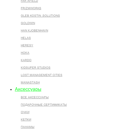
FAR AFIELD
FRIZMWORKS
GLEB KOSTIN .SOLUTIONS
GOLDWIN
HAN KJOBENHAVN
HELAS
HERESY
HOKA
KARDO
KIDSUPER STUDIOS
LOST MANAGEMENT CITIES
MANASTASH
Аксессуары
ВСЕ AКСЕССУАРЫ
ПОДАРОЧНЫЕ СЕРТИФИКАТЫ
ОЧКИ
КЕПКИ
ПАНАМЫ