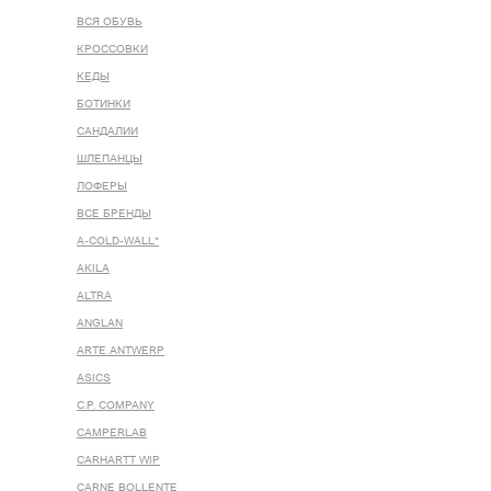
ВСЯ ОБУВЬ
КРОССОВКИ
КЕДЫ
БОТИНКИ
САНДАЛИИ
ШЛЕПАНЦЫ
ЛОФЕРЫ
ВСЕ БРЕНДЫ
A-COLD-WALL*
AKILA
ALTRA
ANGLAN
ARTE ANTWERP
ASICS
C.P. COMPANY
CAMPERLAB
CARHARTT WIP
CARNE BOLLENTE