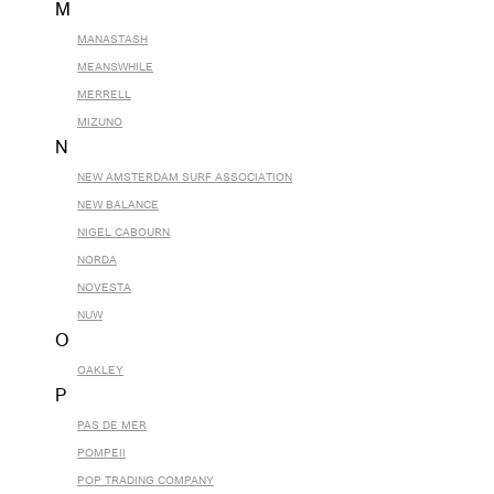
M
MANASTASH
MEANSWHILE
MERRELL
MIZUNO
N
NEW AMSTERDAM SURF ASSOCIATION
NEW BALANCE
NIGEL CABOURN
NORDA
NOVESTA
NUW
O
OAKLEY
P
PAS DE MER
POMPEII
POP TRADING COMPANY