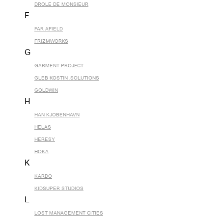
DROLE DE MONSIEUR
F
FAR AFIELD
FRIZMWORKS
G
GARMENT PROJECT
GLEB KOSTIN .SOLUTIONS
GOLDWIN
H
HAN KJOBENHAVN
HELAS
HERESY
HOKA
K
KARDO
KIDSUPER STUDIOS
L
LOST MANAGEMENT CITIES