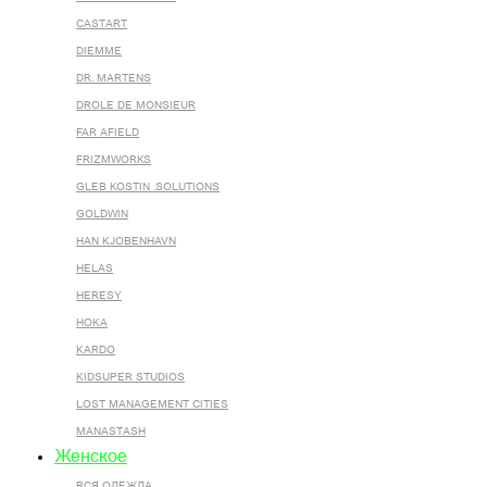
CASTART
DIEMME
DR. MARTENS
DROLE DE MONSIEUR
FAR AFIELD
FRIZMWORKS
GLEB KOSTIN .SOLUTIONS
GOLDWIN
HAN KJOBENHAVN
HELAS
HERESY
HOKA
KARDO
KIDSUPER STUDIOS
LOST MANAGEMENT CITIES
MANASTASH
Женское
ВСЯ ОДЕЖДА