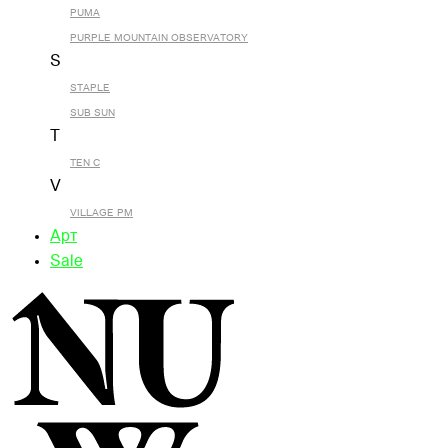
PUMA
PURPLE MOUNTAIN OBSERVATORY
S
STAPLE
SUB SUN
T
TEN C
V
VILLAGE PM
Арт
Sale