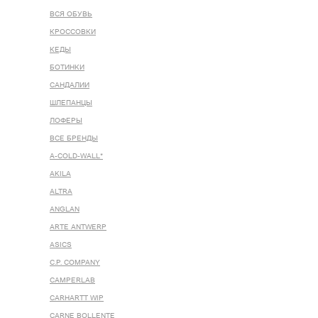
ВСЯ ОБУВЬ
КРОССОВКИ
КЕДЫ
БОТИНКИ
САНДАЛИИ
ШЛЕПАНЦЫ
ЛОФЕРЫ
ВСЕ БРЕНДЫ
A-COLD-WALL*
AKILA
ALTRA
ANGLAN
ARTE ANTWERP
ASICS
C.P. COMPANY
CAMPERLAB
CARHARTT WIP
CARNE BOLLENTE