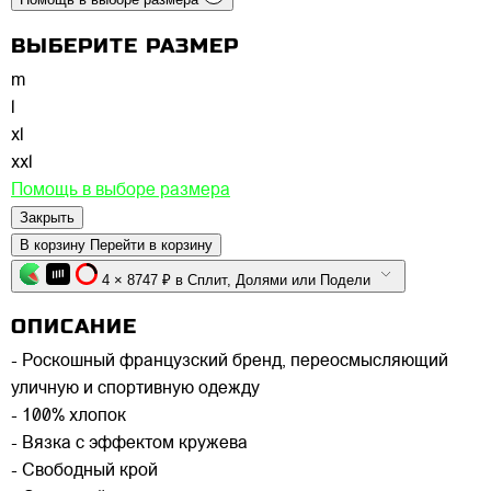
ВЫБЕРИТЕ РАЗМЕР
m
l
xl
xxl
Помощь в выборе размера
Закрыть
В корзину
Перейти в корзину
4 × 8747 ₽ в Сплит, Долями или Подели
ОПИСАНИЕ
- Роскошный французский бренд, переосмысляющий
уличную и спортивную одежду
- 100% хлопок
- Вязка с эффектом кружева
- Свободный крой