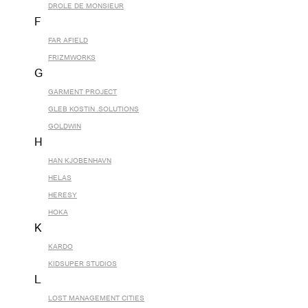
DROLE DE MONSIEUR
F
FAR AFIELD
FRIZMWORKS
G
GARMENT PROJECT
GLEB KOSTIN .SOLUTIONS
GOLDWIN
H
HAN KJOBENHAVN
HELAS
HERESY
HOKA
K
KARDO
KIDSUPER STUDIOS
L
LOST MANAGEMENT CITIES