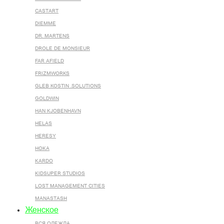
CASTART
DIEMME
DR. MARTENS
DROLE DE MONSIEUR
FAR AFIELD
FRIZMWORKS
GLEB KOSTIN .SOLUTIONS
GOLDWIN
HAN KJOBENHAVN
HELAS
HERESY
HOKA
KARDO
KIDSUPER STUDIOS
LOST MANAGEMENT CITIES
MANASTASH
Женское
ВСЯ ОДЕЖДА