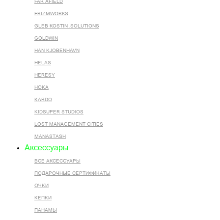
FAR AFIELD
FRIZMWORKS
GLEB KOSTIN .SOLUTIONS
GOLDWIN
HAN KJOBENHAVN
HELAS
HERESY
HOKA
KARDO
KIDSUPER STUDIOS
LOST MANAGEMENT CITIES
MANASTASH
Аксессуары
ВСЕ AКСЕССУАРЫ
ПОДАРОЧНЫЕ СЕРТИФИКАТЫ
ОЧКИ
КЕПКИ
ПАНАМЫ