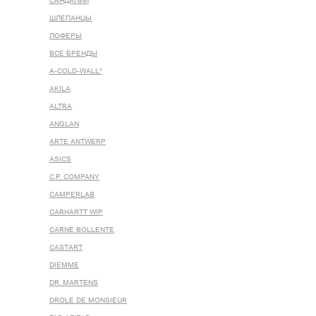
САНДАЛИИ
ШЛЕПАНЦЫ
ЛОФЕРЫ
ВСЕ БРЕНДЫ
A-COLD-WALL*
AKILA
ALTRA
ANGLAN
ARTE ANTWERP
ASICS
C.P. COMPANY
CAMPERLAB
CARHARTT WIP
CARNE BOLLENTE
CASTART
DIEMME
DR. MARTENS
DROLE DE MONSIEUR