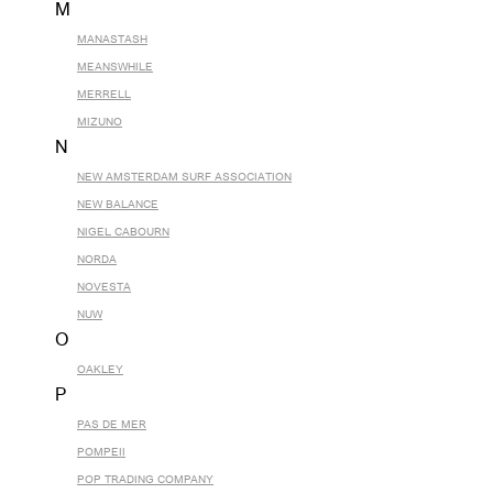
M
MANASTASH
MEANSWHILE
MERRELL
MIZUNO
N
NEW AMSTERDAM SURF ASSOCIATION
NEW BALANCE
NIGEL CABOURN
NORDA
NOVESTA
NUW
O
OAKLEY
P
PAS DE MER
POMPEII
POP TRADING COMPANY