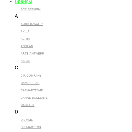
Бренды
ВСЕ БРЕНДЫ
A
A-COLD-WALL*
AKILA
ALTRA
ANGLAN
ARTE ANTWERP
ASICS
C
C.P. COMPANY
CAMPERLAB
CARHARTT WIP
CARNE BOLLENTE
CASTART
D
DIEMME
DR. MARTENS