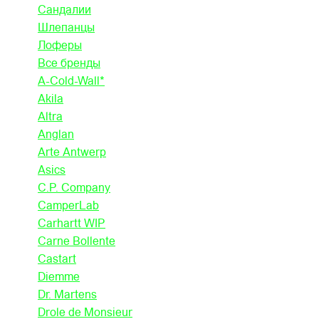
Сандалии
Шлепанцы
Лоферы
Все бренды
A-Cold-Wall*
Akila
Altra
Anglan
Arte Antwerp
Asics
C.P. Company
CamperLab
Carhartt WIP
Carne Bollente
Castart
Diemme
Dr. Martens
Drole de Monsieur