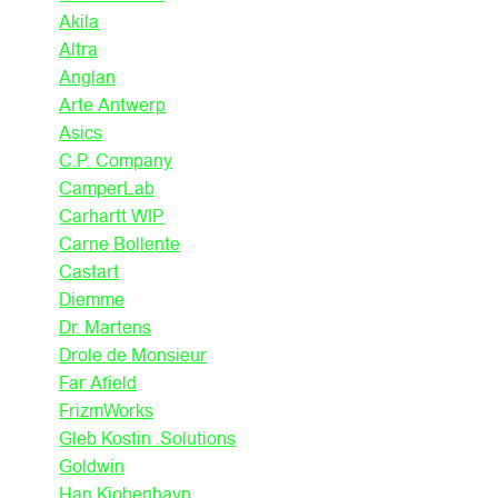
Akila
Altra
Anglan
Arte Antwerp
Asics
C.P. Company
CamperLab
Carhartt WIP
Carne Bollente
Castart
Diemme
Dr. Martens
Drole de Monsieur
Far Afield
FrizmWorks
Gleb Kostin .Solutions
Goldwin
Han Kjobenhavn