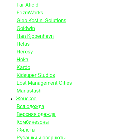
Far Afield
FrizmWorks
Gleb Kostin .Solutions
Goldwin
Han Kjobenhavn
Helas
Heresy
Hoka
Kardo
Kidsuper Studios
Lost Management Cities
Manastash
Женское
Вся одежда
Верхняя одежда
Комбинезоны
Жилеты
Рубашки и овершоты