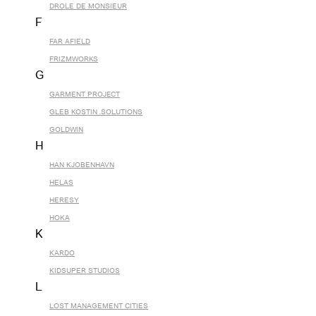
DROLE DE MONSIEUR
F
FAR AFIELD
FRIZMWORKS
G
GARMENT PROJECT
GLEB KOSTIN .SOLUTIONS
GOLDWIN
H
HAN KJOBENHAVN
HELAS
HERESY
HOKA
K
KARDO
KIDSUPER STUDIOS
L
LOST MANAGEMENT CITIES