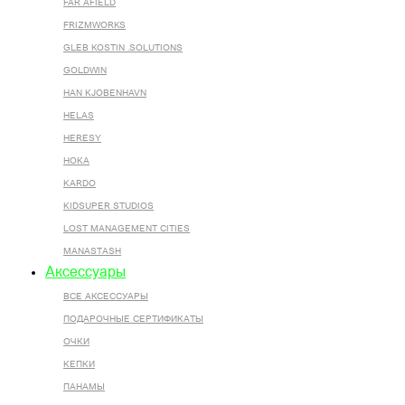
FAR AFIELD
FRIZMWORKS
GLEB KOSTIN .SOLUTIONS
GOLDWIN
HAN KJOBENHAVN
HELAS
HERESY
HOKA
KARDO
KIDSUPER STUDIOS
LOST MANAGEMENT CITIES
MANASTASH
Аксессуары
ВСЕ AКСЕССУАРЫ
ПОДАРОЧНЫЕ СЕРТИФИКАТЫ
ОЧКИ
КЕПКИ
ПАНАМЫ