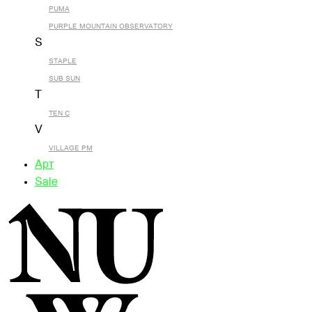
PUMA
PURPLE MOUNTAIN OBSERVATORY
S
STAPLE
SUB SUN
T
TEN C
V
VILLAGE PM
Арт
Sale