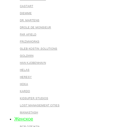
CASTART
DIEMME
DR. MARTENS
DROLE DE MONSIEUR
FAR AFIELD
FRIZMWORKS
GLEB KOSTIN .SOLUTIONS
GOLDWIN
HAN KJOBENHAVN
HELAS
HERESY
HOKA
KARDO
KIDSUPER STUDIOS
LOST MANAGEMENT CITIES
MANASTASH
Женское
ВСЯ ОДЕЖДА