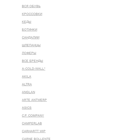
ВСЯ ОБУВЬ
КРОССОВКИ
КЕДЫ
БОТИНКИ
САНДАЛИИ
ШЛЕПАНЦЫ
ЛОФЕРЫ
ВСЕ БРЕНДЫ
A-COLD-WALL*
AKILA
ALTRA
ANGLAN
ARTE ANTWERP
ASICS
C.P. COMPANY
CAMPERLAB
CARHARTT WIP
CARNE BOLLENTE