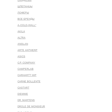
САНДАЛИИ
ШЛЕПАНЦЫ
ЛОФЕРЫ
ВСЕ БРЕНДЫ
A-COLD-WALL*
AKILA
ALTRA
ANGLAN
ARTE ANTWERP
ASICS
C.P. COMPANY
CAMPERLAB
CARHARTT WIP
CARNE BOLLENTE
CASTART
DIEMME
DR. MARTENS
DROLE DE MONSIEUR