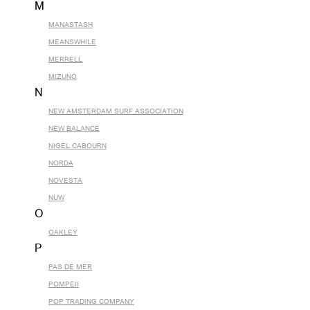
M
MANASTASH
MEANSWHILE
MERRELL
MIZUNO
N
NEW AMSTERDAM SURF ASSOCIATION
NEW BALANCE
NIGEL CABOURN
NORDA
NOVESTA
NUW
O
OAKLEY
P
PAS DE MER
POMPEII
POP TRADING COMPANY