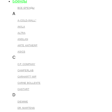
Бренды
ВСЕ БРЕНДЫ
A
A-COLD-WALL*
AKILA
ALTRA
ANGLAN
ARTE ANTWERP
ASICS
C
C.P. COMPANY
CAMPERLAB
CARHARTT WIP
CARNE BOLLENTE
CASTART
D
DIEMME
DR. MARTENS