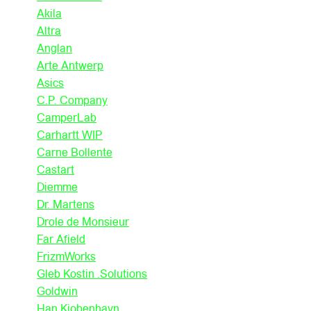
Akila
Altra
Anglan
Arte Antwerp
Asics
C.P. Company
CamperLab
Carhartt WIP
Carne Bollente
Castart
Diemme
Dr. Martens
Drole de Monsieur
Far Afield
FrizmWorks
Gleb Kostin .Solutions
Goldwin
Han Kjobenhavn