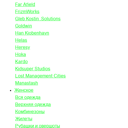
Far Afield
FrizmWorks
Gleb Kostin .Solutions
Goldwin
Han Kjobenhavn
Helas
Heresy
Hoka
Kardo
Kidsuper Studios
Lost Management Cities
Manastash
Женское
Вся одежда
Верхняя одежда
Комбинезоны
Жилеты
Рубашки и овершоты