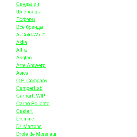
Сандалии
Шлепанцы
Лоферы
Все бренды
A-Cold-Wall*
Akila
Altra
Anglan
Arte Antwerp
Asics
C.P. Company
CamperLab
Carhartt WIP
Carne Bollente
Castart
Diemme
Dr. Martens
Drole de Monsieur