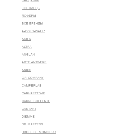
САНДАЛИИ
ШЛЕПАНЦЫ
ЛОФЕРЫ
ВСЕ БРЕНДЫ
A-COLD-WALL*
AKILA
ALTRA
ANGLAN
ARTE ANTWERP
ASICS
C.P. COMPANY
CAMPERLAB
CARHARTT WIP
CARNE BOLLENTE
CASTART
DIEMME
DR. MARTENS
DROLE DE MONSIEUR