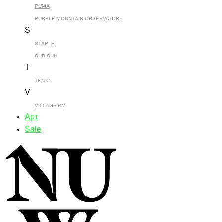
PUMA
PURPLE MOUNTAIN OBSERVATORY
S
STAPLE
SUB SUN
T
TEN C
V
VILLAGE PM
Арт
Sale