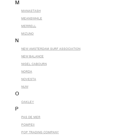
M
MANASTASH
MEANSWHILE
MERRELL
MIZUNO
N
NEW AMSTERDAM SURF ASSOCIATION
NEW BALANCE
NIGEL CABOURN
NORDA
NOVESTA
NUW
O
OAKLEY
P
PAS DE MER
POMPEII
POP TRADING COMPANY