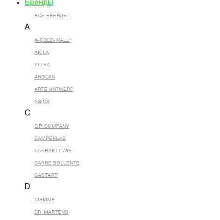
Бренды
ВСЕ БРЕНДЫ
A
A-COLD-WALL*
AKILA
ALTRA
ANGLAN
ARTE ANTWERP
ASICS
C
C.P. COMPANY
CAMPERLAB
CARHARTT WIP
CARNE BOLLENTE
CASTART
D
DIEMME
DR. MARTENS