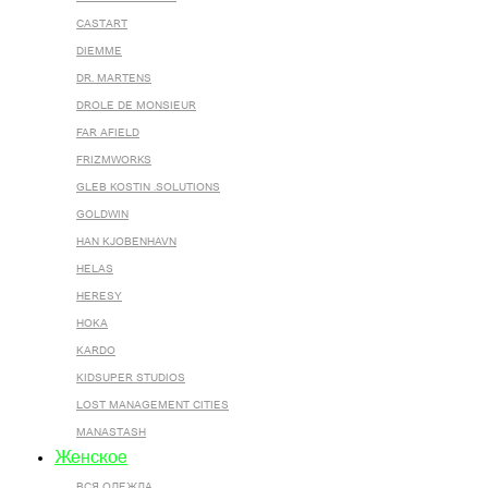
CASTART
DIEMME
DR. MARTENS
DROLE DE MONSIEUR
FAR AFIELD
FRIZMWORKS
GLEB KOSTIN .SOLUTIONS
GOLDWIN
HAN KJOBENHAVN
HELAS
HERESY
HOKA
KARDO
KIDSUPER STUDIOS
LOST MANAGEMENT CITIES
MANASTASH
Женское
ВСЯ ОДЕЖДА