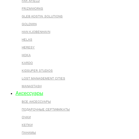
FAR AFIELD
FRIZMWORKS
GLEB KOSTIN .SOLUTIONS
GOLDWIN
HAN KJOBENHAVN
HELAS
HERESY
HOKA
KARDO
KIDSUPER STUDIOS
LOST MANAGEMENT CITIES
MANASTASH
Аксессуары
ВСЕ AКСЕССУАРЫ
ПОДАРОЧНЫЕ СЕРТИФИКАТЫ
ОЧКИ
КЕПКИ
ПАНАМЫ