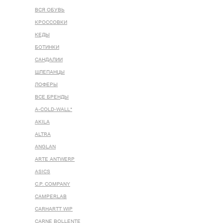
ВСЯ ОБУВЬ
КРОССОВКИ
КЕДЫ
БОТИНКИ
САНДАЛИИ
ШЛЕПАНЦЫ
ЛОФЕРЫ
ВСЕ БРЕНДЫ
A-COLD-WALL*
AKILA
ALTRA
ANGLAN
ARTE ANTWERP
ASICS
C.P. COMPANY
CAMPERLAB
CARHARTT WIP
CARNE BOLLENTE