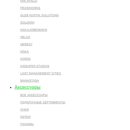
FAR AFIELD
FRIZMWORKS
GLEB KOSTIN .SOLUTIONS
GOLDWIN
HAN KJOBENHAVN
HELAS
HERESY
HOKA
KARDO
KIDSUPER STUDIOS
LOST MANAGEMENT CITIES
MANASTASH
Аксессуары
ВСЕ AКСЕССУАРЫ
ПОДАРОЧНЫЕ СЕРТИФИКАТЫ
ОЧКИ
КЕПКИ
ПАНАМЫ