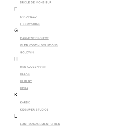
DROLE DE MONSIEUR
F
FAR AFIELD
FRIZMWORKS
G
GARMENT PROJECT
GLEB KOSTIN .SOLUTIONS
GOLDWIN
H
HAN KJOBENHAVN
HELAS
HERESY
HOKA
K
KARDO
KIDSUPER STUDIOS
L
LOST MANAGEMENT CITIES