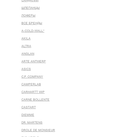
САНДАЛИИ
ШЛЕПАНЦЫ
ЛОФЕРЫ
ВСЕ БРЕНДЫ
A-COLD-WALL*
AKILA
ALTRA
ANGLAN
ARTE ANTWERP
ASICS
C.P. COMPANY
CAMPERLAB
CARHARTT WIP
CARNE BOLLENTE
CASTART
DIEMME
DR. MARTENS
DROLE DE MONSIEUR