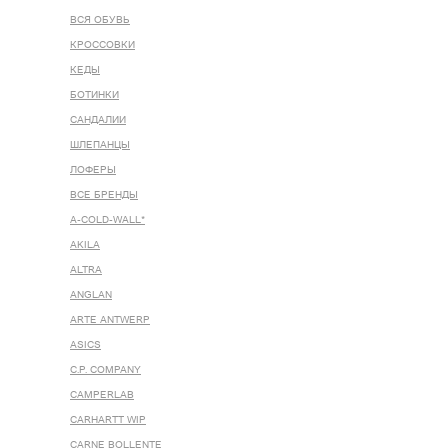
ВСЯ ОБУВЬ
КРОССОВКИ
КЕДЫ
БОТИНКИ
САНДАЛИИ
ШЛЕПАНЦЫ
ЛОФЕРЫ
ВСЕ БРЕНДЫ
A-COLD-WALL*
AKILA
ALTRA
ANGLAN
ARTE ANTWERP
ASICS
C.P. COMPANY
CAMPERLAB
CARHARTT WIP
CARNE BOLLENTE