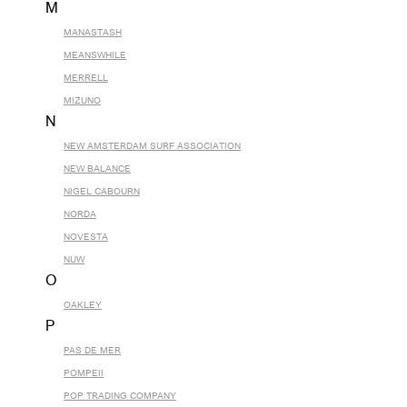
M
MANASTASH
MEANSWHILE
MERRELL
MIZUNO
N
NEW AMSTERDAM SURF ASSOCIATION
NEW BALANCE
NIGEL CABOURN
NORDA
NOVESTA
NUW
O
OAKLEY
P
PAS DE MER
POMPEII
POP TRADING COMPANY