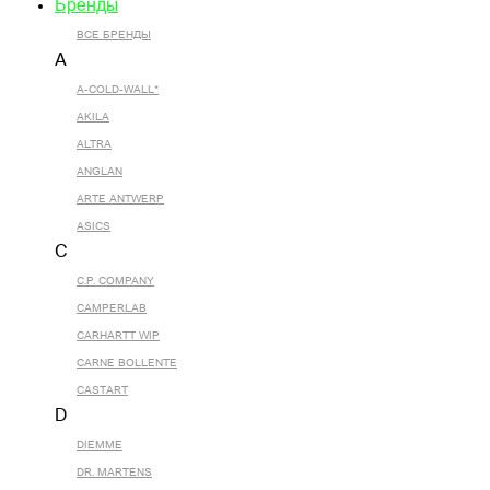
Бренды
ВСЕ БРЕНДЫ
A
A-COLD-WALL*
AKILA
ALTRA
ANGLAN
ARTE ANTWERP
ASICS
C
C.P. COMPANY
CAMPERLAB
CARHARTT WIP
CARNE BOLLENTE
CASTART
D
DIEMME
DR. MARTENS