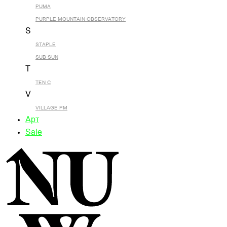
PUMA
PURPLE MOUNTAIN OBSERVATORY
S
STAPLE
SUB SUN
T
TEN C
V
VILLAGE PM
Арт
Sale