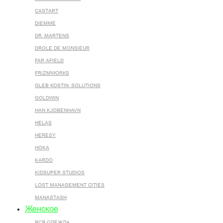
CASTART
DIEMME
DR. MARTENS
DROLE DE MONSIEUR
FAR AFIELD
FRIZMWORKS
GLEB KOSTIN .SOLUTIONS
GOLDWIN
HAN KJOBENHAVN
HELAS
HERESY
HOKA
KARDO
KIDSUPER STUDIOS
LOST MANAGEMENT CITIES
MANASTASH
Женское
ВСЯ ОДЕЖДА