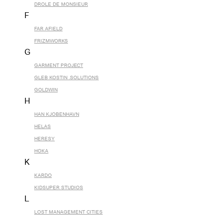
DROLE DE MONSIEUR
F
FAR AFIELD
FRIZMWORKS
G
GARMENT PROJECT
GLEB KOSTIN .SOLUTIONS
GOLDWIN
H
HAN KJOBENHAVN
HELAS
HERESY
HOKA
K
KARDO
KIDSUPER STUDIOS
L
LOST MANAGEMENT CITIES