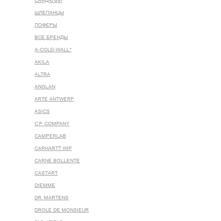
САНДАЛИИ
ШЛЕПАНЦЫ
ЛОФЕРЫ
ВСЕ БРЕНДЫ
A-COLD-WALL*
AKILA
ALTRA
ANGLAN
ARTE ANTWERP
ASICS
C.P. COMPANY
CAMPERLAB
CARHARTT WIP
CARNE BOLLENTE
CASTART
DIEMME
DR. MARTENS
DROLE DE MONSIEUR