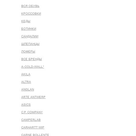
ВСЯ ОБУВЬ
КРОССОВКИ
КЕДЫ
БОТИНКИ
САНДАЛИИ
ШЛЕПАНЦЫ
ЛОФЕРЫ
ВСЕ БРЕНДЫ
A-COLD-WALL*
AKILA
ALTRA
ANGLAN
ARTE ANTWERP
ASICS
C.P. COMPANY
CAMPERLAB
CARHARTT WIP
CARNE BOLLENTE