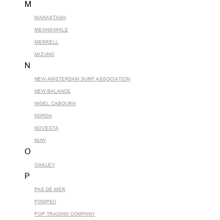
M
MANASTASH
MEANSWHILE
MERRELL
MIZUNO
N
NEW AMSTERDAM SURF ASSOCIATION
NEW BALANCE
NIGEL CABOURN
NORDA
NOVESTA
NUW
O
OAKLEY
P
PAS DE MER
POMPEII
POP TRADING COMPANY