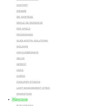
CASTART
DIEMME
DR. MARTENS
DROLE DE MONSIEUR
FAR AFIELD
FRIZMWORKS
GLEB KOSTIN .SOLUTIONS
GOLDWIN
HAN KJOBENHAVN
HELAS
HERESY
HOKA
KARDO
KIDSUPER STUDIOS
LOST MANAGEMENT CITIES
MANASTASH
Женское
ВСЯ ОДЕЖДА