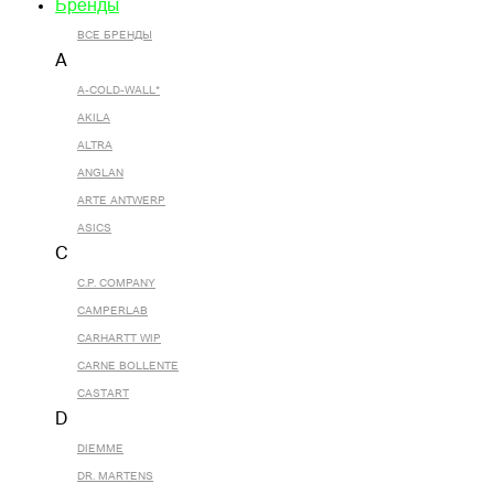
Бренды
ВСЕ БРЕНДЫ
A
A-COLD-WALL*
AKILA
ALTRA
ANGLAN
ARTE ANTWERP
ASICS
C
C.P. COMPANY
CAMPERLAB
CARHARTT WIP
CARNE BOLLENTE
CASTART
D
DIEMME
DR. MARTENS