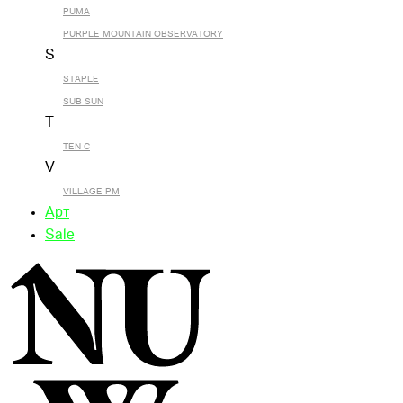
PUMA
PURPLE MOUNTAIN OBSERVATORY
S
STAPLE
SUB SUN
T
TEN C
V
VILLAGE PM
Арт
Sale