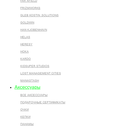
FAR AFIELD
FRIZMWORKS
GLEB KOSTIN .SOLUTIONS
GOLDWIN
HAN KJOBENHAVN
HELAS
HERESY
HOKA
KARDO
KIDSUPER STUDIOS
LOST MANAGEMENT CITIES
MANASTASH
Аксессуары
ВСЕ AКСЕССУАРЫ
ПОДАРОЧНЫЕ СЕРТИФИКАТЫ
ОЧКИ
КЕПКИ
ПАНАМЫ