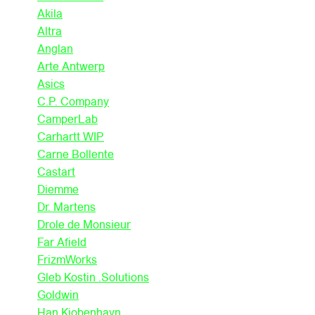
Akila
Altra
Anglan
Arte Antwerp
Asics
C.P. Company
CamperLab
Carhartt WIP
Carne Bollente
Castart
Diemme
Dr. Martens
Drole de Monsieur
Far Afield
FrizmWorks
Gleb Kostin .Solutions
Goldwin
Han Kjobenhavn