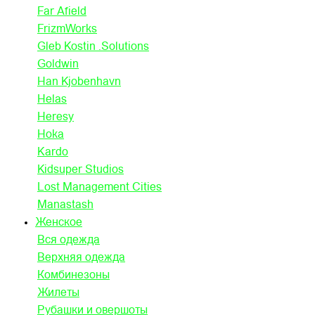
Far Afield
FrizmWorks
Gleb Kostin .Solutions
Goldwin
Han Kjobenhavn
Helas
Heresy
Hoka
Kardo
Kidsuper Studios
Lost Management Cities
Manastash
Женское
Вся одежда
Верхняя одежда
Комбинезоны
Жилеты
Рубашки и овершоты