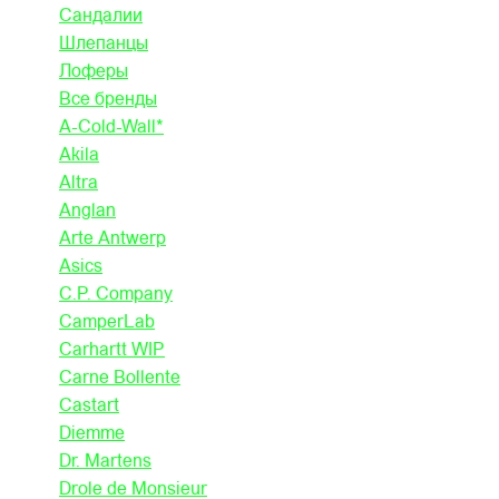
Сандалии
Шлепанцы
Лоферы
Все бренды
A-Cold-Wall*
Akila
Altra
Anglan
Arte Antwerp
Asics
C.P. Company
CamperLab
Carhartt WIP
Carne Bollente
Castart
Diemme
Dr. Martens
Drole de Monsieur